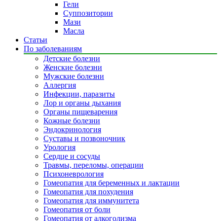
Гели
Суппозитории
Мази
Масла
Статьи
По заболеваниям
Детские болезни
Женские болезни
Мужские болезни
Аллергия
Инфекции, паразиты
Лор и органы дыхания
Органы пищеварения
Кожные болезни
Эндокринология
Суставы и позвоночник
Урология
Сердце и сосуды
Травмы, переломы, операции
Психоневрология
Гомеопатия для беременных и лактации
Гомеопатия для похудения
Гомеопатия для иммунитета
Гомеопатия от боли
Гомеопатия от алкоголизма