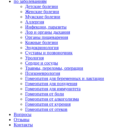
по заболеваниям
Детские болезни
Женские болезни
Мужские болезни
Аллергия
Инфекции, паразиты
Лор и органы дыхания
Органы пищеварения
Кожные болезни
Эндокринология
Суставы и позвоночник
Урология
Сердце и сосуды
Травмы, переломы, операции
Психоневрология
Гомеопатия для беременных и лактации
Гомеопатия для похудения
Гомеопатия для иммунитета
Гомеопатия от боли
Гомеопатия от алкоголизма
Гомеопатия от курения
Гомеопатия от отеков
Вопросы
Отзывы
Контакты