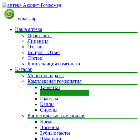
whatsapp
Наша аптека
Прайс-лист
Лицензия
Отзывы
Вопрос - Ответ
Статьи
Консультация гомеопата
Каталог
Моно препараты
Комплексная гомеопатия
Таблетки
Ампульные препараты
Гранулы
Капли
Сиропы
Косметическая гомеопатия
Кремы
Лосьоны
Зубные пасты
Шампуни