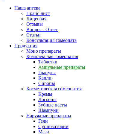
Наша аптека
Прайс-лист
Лицензия
Отзывы
Вопрос - Ответ
Статьи
Консультация гомеопата
Продукция
Моно препараты
Комплексная гомеопатия
Таблетки
Ампульные препараты
Гранулы
Капли
Сиропы
Косметическая гомеопатия
Кремы
Лосьоны
Зубные пасты
Шампуни
Наружные препараты
Гели
Суппозитории
Мази