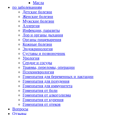
Масла
по заболеваниям
Детские болезни
Женские болезни
Мужские болезни
Аллергия
Инфекции, паразиты
Лор и органы дыхания
Органы пищеварения
Кожные болезни
Эндокринология
Суставы и позвоночник
Урология
Сердце и сосуды
Травмы, переломы, операции
Психоневрология
Гомеопатия для беременных и лактации
Гомеопатия для похудения
Гомеопатия для иммунитета
Гомеопатия от боли
Гомеопатия от алкоголизма
Гомеопатия от курения
Гомеопатия от отеков
Вопросы
Отзывы