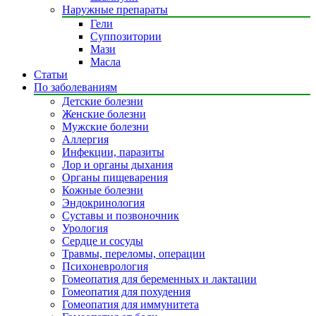
Наружные препараты
Гели
Суппозитории
Мази
Масла
Статьи
По заболеваниям
Детские болезни
Женские болезни
Мужские болезни
Аллергия
Инфекции, паразиты
Лор и органы дыхания
Органы пищеварения
Кожные болезни
Эндокринология
Суставы и позвоночник
Урология
Сердце и сосуды
Травмы, переломы, операции
Психоневрология
Гомеопатия для беременных и лактации
Гомеопатия для похудения
Гомеопатия для иммунитета