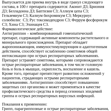
Выпускается для приема внутрь в виде гранул следующего
состава, в 100 г препарата содержится: Аконит Д3; Бриония
Д3; Белладонна Д3; Баптизия С3; Аллиум цепа С3;
Гельземиум С3; Калиум бихромикум С3; Меркуриус
солюбилис С3; Рус токсикодендрон С3; Феррум фосфорикум
С3; Хина С3; Эхинацея С3.
Фармакологическое действие:
Антигриппин – комбинированный гомеопатический
препарат, содержащий активные компоненты растительного и
минерального происхождения. Препарат обладает
жаропонижающим, иммуностимулирующим и адаптогенным
действием, способствует ослаблению симптомов общей
интоксикации при острых респираторных заболеваниях.
Препарат устраняет симптомы, которыми сопровождаются
острые респираторные заболевания, в том числе головную
боль и боль в мышцах, охриплость, воспаление и кашель.
Кроме того, препарат препятствует развитию осложнений у
пациентов, страдающих острыми респираторными
заболеваниями. Антигриппин способствует повышению
защитных сил организма и может применяться в качестве
профилактического средства в период сезонных эпидемий
гриппа и острых респираторных вирусных инфекций.
Показания к применению:
Грипп, парагриппозные и острые респираторные заболевания,