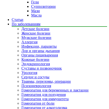
Гели
Суппозитории
Мази
Масла
Статьи
По заболеваниям
Детские болезни
Женские болезни
Мужские болезни
Аллергия
Инфекции, паразиты
Лор и органы дыхания
Органы пищеварения
Кожные болезни
Эндокринология
Суставы и позвоночник
Урология
Сердце и сосуды
Травмы, переломы, операции
Психоневрология
Гомеопатия для беременных и лактации
Гомеопатия для похудения
Гомеопатия для иммунитета
Гомеопатия от боли
Гомеопатия от алкоголизма