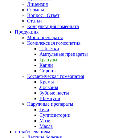
Лицензия
Отзывы
Вопрос - Ответ
Статьи
Консультация гомеопата
Продукция
Моно препараты
Комплексная гомеопатия
Таблетки
Ампульные препараты
Гранулы
Капли
Сиропы
Косметическая гомеопатия
Кремы
Лосьоны
Зубные пасты
Шампуни
Наружные препараты
Гели
Суппозитории
Мази
Масла
по заболеваниям
Детские болезни