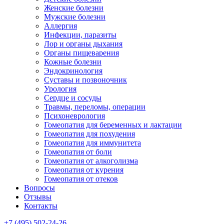
Женские болезни
Мужские болезни
Аллергия
Инфекции, паразиты
Лор и органы дыхания
Органы пищеварения
Кожные болезни
Эндокринология
Суставы и позвоночник
Урология
Сердце и сосуды
Травмы, переломы, операции
Психоневрология
Гомеопатия для беременных и лактации
Гомеопатия для похудения
Гомеопатия для иммунитета
Гомеопатия от боли
Гомеопатия от алкоголизма
Гомеопатия от курения
Гомеопатия от отеков
Вопросы
Отзывы
Контакты
+7 (495) 502-24-26