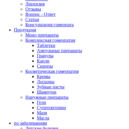
Лицензия
Отзывы
Вопрос - Ответ
Статьи
Консультация гомеопата
Продукция
Моно препараты
Комплексная гомеопатия
Таблетки
Ампульные препараты
Гранулы
Капли
Сиропы
Косметическая гомеопатия
Кремы
Лосьоны
Зубные пасты
Шампуни
Наружные препараты
Гели
Суппозитории
Мази
Масла
по заболеваниям
Детские болезни