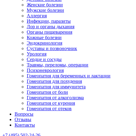
Женские болезни
Мужские болезни
Аллергия
Инфекции, паразиты
Лор и органы дыхания
Органы пищеварения
Кожные болезни
Эндокринология
Суставы и позвоночник
Урология
Сердце и сосуды
Травмы, переломы, операции
Психоневрология
Гомеопатия для беременных и лактации
Гомеопатия для похудения
Гомеопатия для иммунитета
Гомеопатия от боли
Гомеопатия от алкоголизма
Гомеопатия от курения
Гомеопатия от отеков
Вопросы
Отзывы
Контакты
+7 (495) 502-24-26