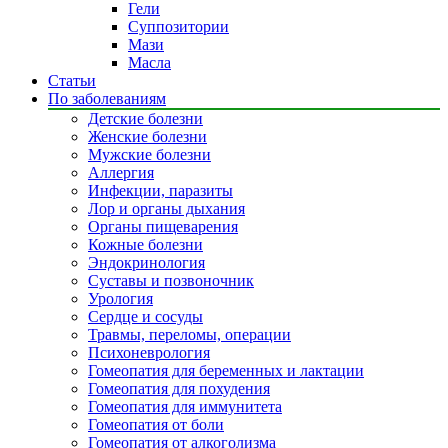
Гели
Суппозитории
Мази
Масла
Статьи
По заболеваниям
Детские болезни
Женские болезни
Мужские болезни
Аллергия
Инфекции, паразиты
Лор и органы дыхания
Органы пищеварения
Кожные болезни
Эндокринология
Суставы и позвоночник
Урология
Сердце и сосуды
Травмы, переломы, операции
Психоневрология
Гомеопатия для беременных и лактации
Гомеопатия для похудения
Гомеопатия для иммунитета
Гомеопатия от боли
Гомеопатия от алкоголизма