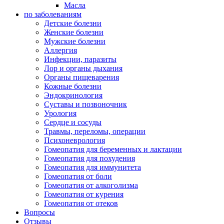
Масла
по заболеваниям
Детские болезни
Женские болезни
Мужские болезни
Аллергия
Инфекции, паразиты
Лор и органы дыхания
Органы пищеварения
Кожные болезни
Эндокринология
Суставы и позвоночник
Урология
Сердце и сосуды
Травмы, переломы, операции
Психоневрология
Гомеопатия для беременных и лактации
Гомеопатия для похудения
Гомеопатия для иммунитета
Гомеопатия от боли
Гомеопатия от алкоголизма
Гомеопатия от курения
Гомеопатия от отеков
Вопросы
Отзывы