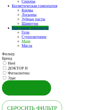
Сиропы
Косметическая гомеопатия
Кремы
Лосьоны
Зубные пасты
Шампуни
Наружные препараты
Гели
Суппозитории
Мази
Масла
Фильтр
Бренд
Heel
ДОКТОР Н
Фитасинтекс
Эдас