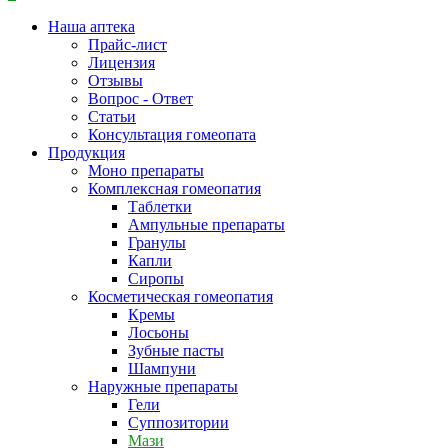
Наша аптека
Прайс-лист
Лицензия
Отзывы
Вопрос - Ответ
Статьи
Консультация гомеопата
Продукция
Моно препараты
Комплексная гомеопатия
Таблетки
Ампульные препараты
Гранулы
Капли
Сиропы
Косметическая гомеопатия
Кремы
Лосьоны
Зубные пасты
Шампуни
Наружные препараты
Гели
Суппозитории
Мази