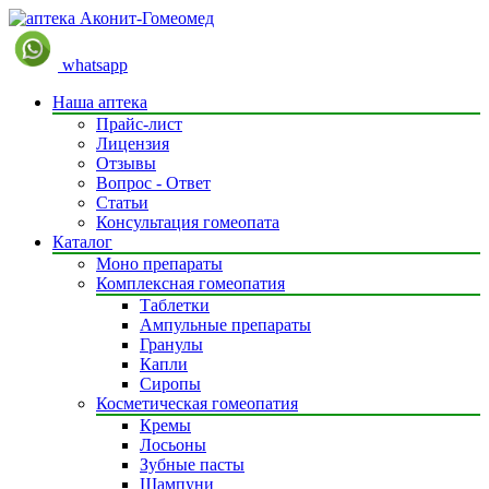
whatsapp
Наша аптека
Прайс-лист
Лицензия
Отзывы
Вопрос - Ответ
Статьи
Консультация гомеопата
Каталог
Моно препараты
Комплексная гомеопатия
Таблетки
Ампульные препараты
Гранулы
Капли
Сиропы
Косметическая гомеопатия
Кремы
Лосьоны
Зубные пасты
Шампуни