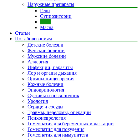
Наружные препараты
Гели
Суппозитории
Мази
Масла
Статьи
По заболеваниям
Детские болезни
Женские болезни
Мужские болезни
Аллергия
Инфекции, паразиты
Лор и органы дыхания
Органы пищеварения
Кожные болезни
Эндокринология
Суставы и позвоночник
Урология
Сердце и сосуды
Травмы, переломы, операции
Психоневрология
Гомеопатия для беременных и лактации
Гомеопатия для похудения
Гомеопатия для иммунитета