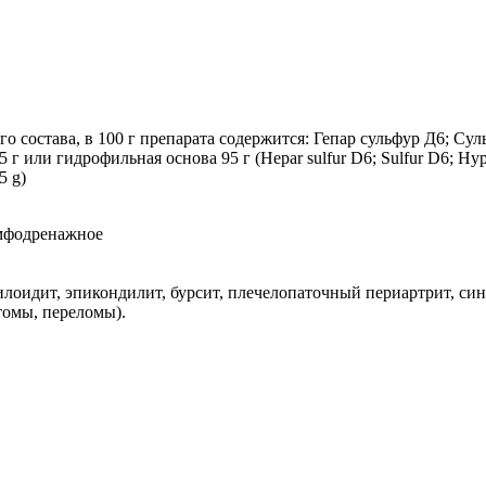
о состава, в 100 г препарата содержится: Гепар сульфур Д6; С
 или гидрофильная основа 95 г (Hepar sulfur D6; Sulfur D6; Hype
5 g)
имфодренажное
лоидит, эпикондилит, бурсит, плечелопаточный периартрит, сино
томы, переломы).