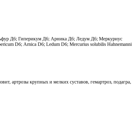
ульфур Д6; Гиперикум Д6; Арника Д6; Ледум Д6; Меркуриус
ricum D6; Аrnica D6; Ledum D6; Mercurius solubilis Hahnemanni
вит, артрозы крупных и мелких суставов, гемартроз, подагра,