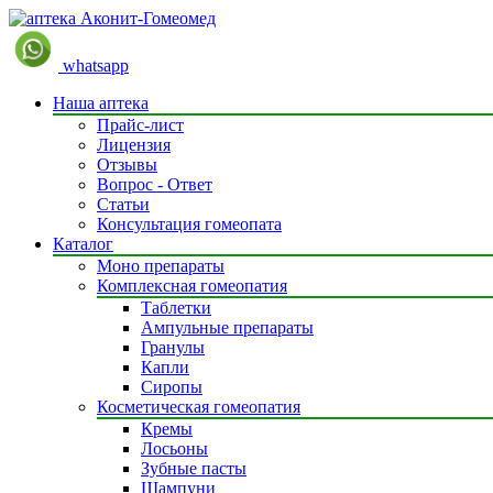
whatsapp
Наша аптека
Прайс-лист
Лицензия
Отзывы
Вопрос - Ответ
Статьи
Консультация гомеопата
Каталог
Моно препараты
Комплексная гомеопатия
Таблетки
Ампульные препараты
Гранулы
Капли
Сиропы
Косметическая гомеопатия
Кремы
Лосьоны
Зубные пасты
Шампуни