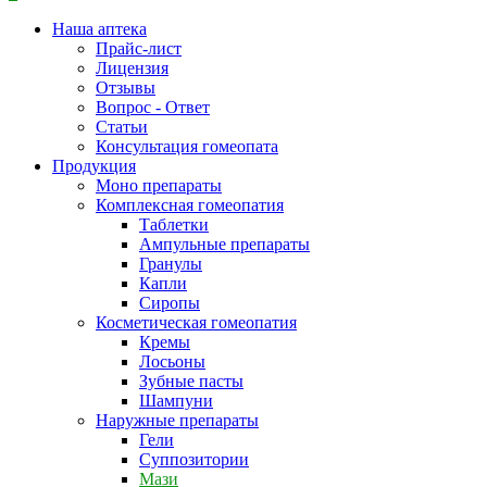
Наша аптека
Прайс-лист
Лицензия
Отзывы
Вопрос - Ответ
Статьи
Консультация гомеопата
Продукция
Моно препараты
Комплексная гомеопатия
Таблетки
Ампульные препараты
Гранулы
Капли
Сиропы
Косметическая гомеопатия
Кремы
Лосьоны
Зубные пасты
Шампуни
Наружные препараты
Гели
Суппозитории
Мази