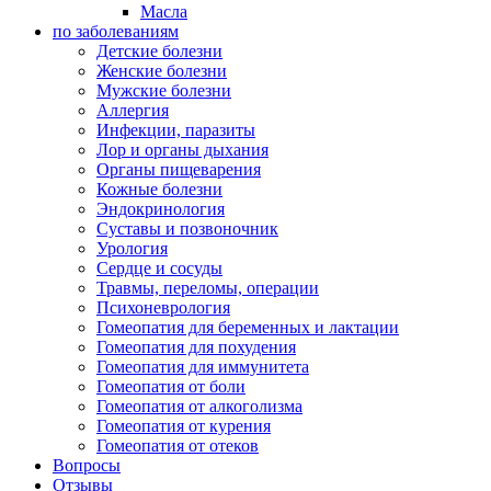
Масла
по заболеваниям
Детские болезни
Женские болезни
Мужские болезни
Аллергия
Инфекции, паразиты
Лор и органы дыхания
Органы пищеварения
Кожные болезни
Эндокринология
Суставы и позвоночник
Урология
Сердце и сосуды
Травмы, переломы, операции
Психоневрология
Гомеопатия для беременных и лактации
Гомеопатия для похудения
Гомеопатия для иммунитета
Гомеопатия от боли
Гомеопатия от алкоголизма
Гомеопатия от курения
Гомеопатия от отеков
Вопросы
Отзывы