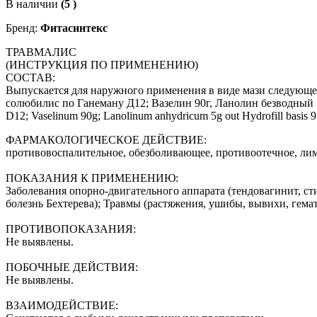
В наличии
(5 )
Бренд:
Фитасинтекс
ТРАВМАЛИС
(ИНСТРУКЦИЯ ПО ПРИМЕНЕНИЮ)
СОСТАВ:
Выпускается для наружного применения в виде мази следующег
солюбилис по Ганеману Д12; Вазелин 90г, Ланолин безводный 5 г
D12; Vaselinum 90g; Lanоlinum anhydricum 5g out Hydrofill basis 9
ФАРМАКОЛОГИЧЕСКОЕ ДЕЙСТВИЕ:
противовоспалительное, обезболивающее, противоотечное, л
ПОКАЗАНИЯ К ПРИМЕНЕНИЮ:
Заболевания опорно-двигательного аппарата (тендовагинит, сти
болезнь Бехтерева); Травмы (растяжения, ушибы, вывихи, гема
ПРОТИВОПОКАЗАНИЯ:
Не выявлены.
ПОБОЧНЫЕ ДЕЙСТВИЯ:
Не выявлены.
ВЗАИМОДЕЙСТВИЕ: