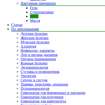
Наружные препараты
Гели
Суппозитории
Мази
Масла
Статьи
По заболеваниям
Детские болезни
Женские болезни
Мужские болезни
Аллергия
Инфекции, паразиты
Лор и органы дыхания
Органы пищеварения
Кожные болезни
Эндокринология
Суставы и позвоночник
Урология
Сердце и сосуды
Травмы, переломы, операции
Психоневрология
Гомеопатия для беременных и лактации
Гомеопатия для похудения
Гомеопатия для иммунитета