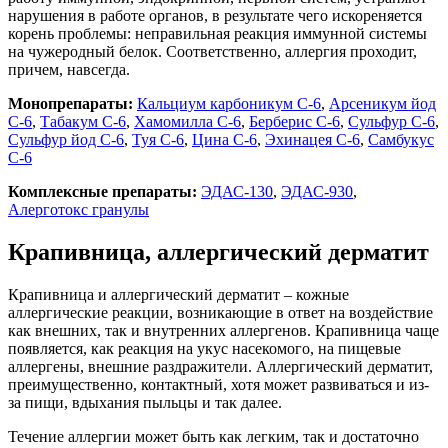
нарушения в работе органов, в результате чего искореняется
корень проблемы: неправильная реакция иммунной системы
на чужеродный белок. Соответственно, аллергия проходит,
причем, навсегда.
Монопрепараты:
Кальциум карбоникум С-6
,
Арсеникум йод
С-6
,
Табакум С-6
,
Хамомилла С-6
,
Берберис С-6
,
Сульфур С-6
,
Сульфур йод С-6
,
Туя С-6
,
Цина С-6
,
Эхинацея С-6
,
Самбукус
С-6
Комплексные препараты:
ЭДАС-130
,
ЭДАС-930
,
Алерготокс гранулы
Крапивница, аллергический дерматит
Крапивница и аллергический дерматит – кожные
аллергические реакции, возникающие в ответ на воздействие
как внешних, так и внутренних аллергенов. Крапивница чаще
появляется, как реакция на укус насекомого, на пищевые
аллергены, внешние раздражители. Аллергический дерматит,
преимущественно, контактный, хотя может развиваться и из-
за пищи, вдыхания пыльцы и так далее.
Течение аллергии может быть как легким, так и достаточно