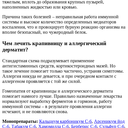
тяжелым, вплоть до образования крупных пузырей,
наполненных жидкостью или кровью.
Причина таких болезней – неправильная работа иммунной
системы и высокое количество определенных медиаторов
воспаления, что и провоцирует бурную реакцию организма на
вполне безопасный, но чужеродный белок.
Чем лечить крапивницу и аллергический
дерматит?
Стандартная схема подразумевает применение
антигистаминных средств, кортикостероидных мазей. Но
такое лечение помогает только частично, устраняя симптомы.
Аллергия никуда не девается, и при очередном контакте с
аллергеном проявляется с той же силой.
Гомеопатия от крапивницы и аллергического дерматита
помогает намного лучше. Правильно назначенные лекарства
нормализуют выработку ферментов и гормонов, работу
иммунной системы – в результате проявления аллергии
исчезают, и не появляются снова.
Монопрепараты:
Кальциум карбоникум С-6
,
Арсеникум йод
С-6
,
Табакум С-6
,
Хамомилла С-6
,
Берберис С-6
,
Сульфур С-6
,