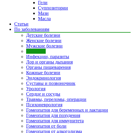
Гели
Суппозитории
Мази
Масла
Статьи
По заболеваниям
Детские болезни
Женские болезни
Мужские болезни
Аллергия
Инфекции, паразиты
Лор и органы дыхания
Органы пищеварения
Кожные болезни
Эндокринология
Суставы и позвоночник
Урология
Сердце и сосуды
Травмы, переломы, операции
Психоневрология
Гомеопатия для беременных и лактации
Гомеопатия для похудения
Гомеопатия для иммунитета
Гомеопатия от боли
Гомеопатия от алкоголизма