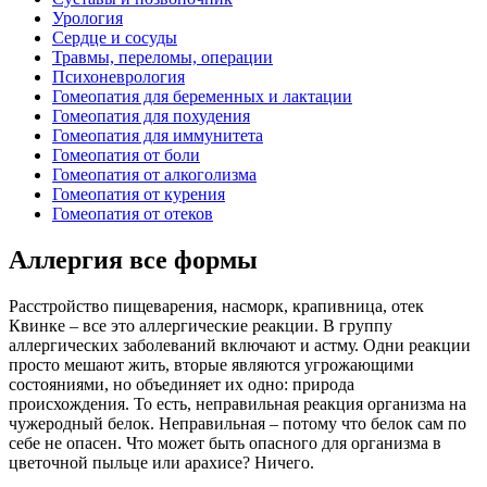
Урология
Сердце и сосуды
Травмы, переломы, операции
Психоневрология
Гомеопатия для беременных и лактации
Гомеопатия для похудения
Гомеопатия для иммунитета
Гомеопатия от боли
Гомеопатия от алкоголизма
Гомеопатия от курения
Гомеопатия от отеков
Аллергия все формы
Расстройство пищеварения, насморк, крапивница, отек
Квинке – все это аллергические реакции. В группу
аллергических заболеваний включают и астму. Одни реакции
просто мешают жить, вторые являются угрожающими
состояниями, но объединяет их одно: природа
происхождения. То есть, неправильная реакция организма на
чужеродный белок. Неправильная – потому что белок сам по
себе не опасен. Что может быть опасного для организма в
цветочной пыльце или арахисе? Ничего.