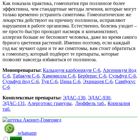
Как показала практика, гомеопатия при поллинозе более
эффективна, чем стандартные методы лечения, которые могут
только временно устранить симптомы. Гомеопатические же
лекарства действуют на причину поллиноза, исправляют
нарушения в работе организма. Естественно, болезнь уходит –
не просто быстро проходит насморк и конъюнктивит,
аллергия больше не беспокоит человека, даже во время самого
бурного цветения растений. Именно поэтому, если каждый
год вас мучают одни и те же симптомы, вам стоит обратиться
к гомеопату, который подберет те препараты, которые
позволят навсегда избавиться от поллиноза.
Монопрепараты:
Кальциум карбоникум С-6
,
Арсеникум йод
С-6
,
Табакум С-6
,
Хамомилла С-6
,
Берберис С-6
,
Сульфур С-6
,
Сульфур йод С-6
,
Туя С-6
,
Цина С-6
,
Эхинацея С-6
,
Самбукус
С-6
Комплексные препараты:
ЭДАС-130
,
ЭДАС-930
,
ЭДАС-131
,
Алерготокс гранулы
,
Люффель таб.
,
Коризалия
таб.
whatsapp
меню