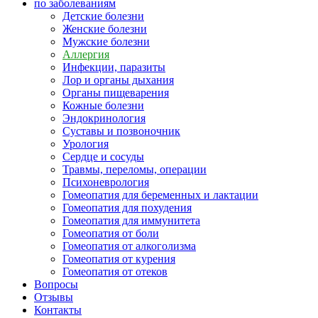
по заболеваниям
Детские болезни
Женские болезни
Мужские болезни
Аллергия
Инфекции, паразиты
Лор и органы дыхания
Органы пищеварения
Кожные болезни
Эндокринология
Суставы и позвоночник
Урология
Сердце и сосуды
Травмы, переломы, операции
Психоневрология
Гомеопатия для беременных и лактации
Гомеопатия для похудения
Гомеопатия для иммунитета
Гомеопатия от боли
Гомеопатия от алкоголизма
Гомеопатия от курения
Гомеопатия от отеков
Вопросы
Отзывы
Контакты