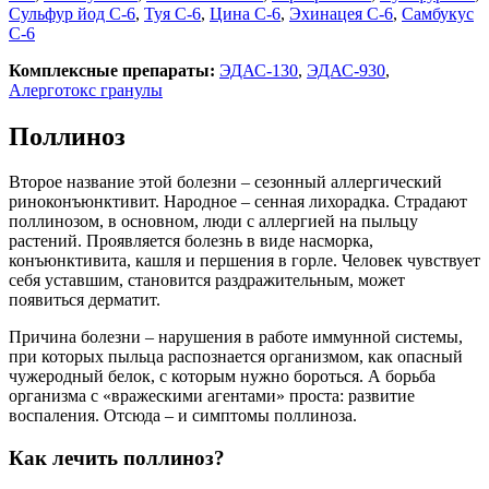
Сульфур йод С-6
,
Туя С-6
,
Цина С-6
,
Эхинацея С-6
,
Самбукус
С-6
Комплексные препараты:
ЭДАС-130
,
ЭДАС-930
,
Алерготокс гранулы
Поллиноз
Второе название этой болезни – сезонный аллергический
риноконъюнктивит. Народное – сенная лихорадка. Страдают
поллинозом, в основном, люди с аллергией на пыльцу
растений. Проявляется болезнь в виде насморка,
конъюнктивита, кашля и першения в горле. Человек чувствует
себя уставшим, становится раздражительным, может
появиться дерматит.
Причина болезни – нарушения в работе иммунной системы,
при которых пыльца распознается организмом, как опасный
чужеродный белок, с которым нужно бороться. А борьба
организма с «вражескими агентами» проста: развитие
воспаления. Отсюда – и симптомы поллиноза.
Как лечить поллиноз?