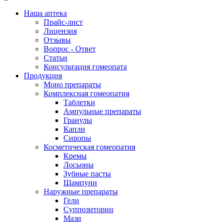
Наша аптека
Прайс-лист
Лицензия
Отзывы
Вопрос - Ответ
Статьи
Консультация гомеопата
Продукция
Моно препараты
Комплексная гомеопатия
Таблетки
Ампульные препараты
Гранулы
Капли
Сиропы
Косметическая гомеопатия
Кремы
Лосьоны
Зубные пасты
Шампуни
Наружные препараты
Гели
Суппозитории
Мази