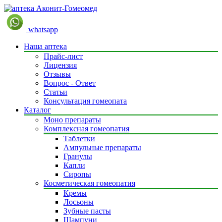
whatsapp
Наша аптека
Прайс-лист
Лицензия
Отзывы
Вопрос - Ответ
Статьи
Консультация гомеопата
Каталог
Моно препараты
Комплексная гомеопатия
Таблетки
Ампульные препараты
Гранулы
Капли
Сиропы
Косметическая гомеопатия
Кремы
Лосьоны
Зубные пасты
Шампуни