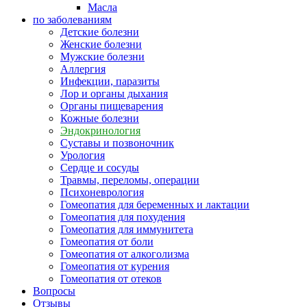
Масла
по заболеваниям
Детские болезни
Женские болезни
Мужские болезни
Аллергия
Инфекции, паразиты
Лор и органы дыхания
Органы пищеварения
Кожные болезни
Эндокринология
Суставы и позвоночник
Урология
Сердце и сосуды
Травмы, переломы, операции
Психоневрология
Гомеопатия для беременных и лактации
Гомеопатия для похудения
Гомеопатия для иммунитета
Гомеопатия от боли
Гомеопатия от алкоголизма
Гомеопатия от курения
Гомеопатия от отеков
Вопросы
Отзывы