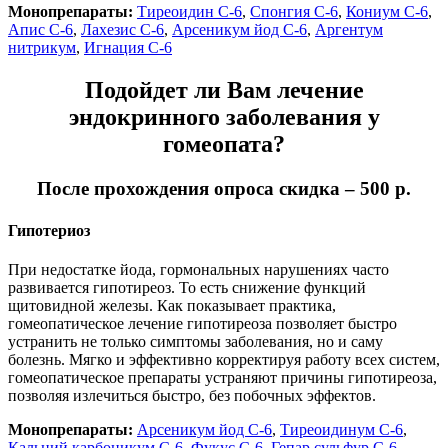
Монопрепараты:
Тиреоидин С-6
,
Спонгия С-6
,
Кониум С-6
,
Апис С-6
,
Лахезис С-6
,
Арсеникум йод С-6
,
Аргентум
нитрикум
,
Игнация С-6
Подойдет ли Вам лечение
эндокринного заболевания у
гомеопата?
После прохождения опроса скидка – 500 р.
Гипотериоз
При недостатке йода, гормональных нарушениях часто
развивается гипотиреоз. То есть снижение функций
щитовидной железы. Как показывает практика,
гомеопатическое лечение гипотиреоза позволяет быстро
устранить не только симптомы заболевания, но и саму
болезнь. Мягко и эффективно корректируя работу всех систем,
гомеопатическое препараты устраняют причины гипотиреоза,
позволяя излечиться быстро, без побочных эффектов.
Монопрепараты:
Арсеникум йод С-6
,
Тиреоидинум С-6
,
Кальций карбоникум С-6
,
Фукус С-6
,
Гепар сульфур С-6
,