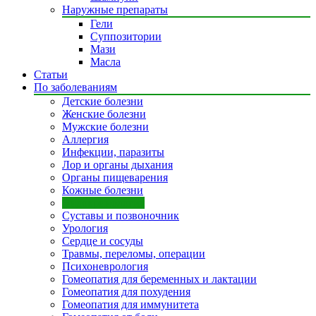
Наружные препараты
Гели
Суппозитории
Мази
Масла
Статьи
По заболеваниям
Детские болезни
Женские болезни
Мужские болезни
Аллергия
Инфекции, паразиты
Лор и органы дыхания
Органы пищеварения
Кожные болезни
Эндокринология
Суставы и позвоночник
Урология
Сердце и сосуды
Травмы, переломы, операции
Психоневрология
Гомеопатия для беременных и лактации
Гомеопатия для похудения
Гомеопатия для иммунитета