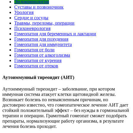
Эндокринология
Суставы и позвоночник
Урология
Сердце и сосуды
Травмы, переломы, операции
Психоневрология
Гомеопатия для беременных и лактации
Гомеопатия для похудения
Гомеопатия для иммунитета
Гомеопатия от боли
Гомеопатия от алкоголизма
Гомеопатия от курения
Гомеопатия от отеков
Аутоиммунный тиреоидит (АИТ)
Аутоиммунный тиреоидит – заболевание, при котором
иммунная система атакует клетки щитовидной железы.
Возникает болезнь по невыясненным причинам, но
достоверно известно, что гомеопатическое лечение АИТ дает
стойкий положительный эффект – без нужды в гормональной
терапии и операции. Грамотный гомеопат сможет подобрать
препараты, нормализующие работу организма, в результате
лечения болезнь проходит.