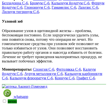
Белладонна С-6
,
Бромум С-6
,
Кальциум йодатум С-6
,
Феррум
йодатум С-6
,
Глоноинум С-6
,
Гамамелис С-6
,
Лахезис С-6
,
Лилиум тигринум С-6
.
Узловой зоб
Образование узлов в щитовидной железы – проблема,
беспокоящая постоянно. Если хирургически удалить узлы,
они появятся снова, потому что операция не лечит. Но
гомеопатические средства при узловом зобе позволяют не
только избавиться от узлов. Они позволяют восстановить
правильную работу органов и навсегда избавить от болезни.
Лечение не требует проведения малоприятных процедур, не
вызывает побочных эффектов.
Монопрепараты:
Спонгия С-6
,
Фитолякка С-6
,
Калиум
йодатум С-6
,
Аурум металликум С-6
,
Кальциум карбоникум
С-6
,
Кальциум флюоратум С-6
,
Кониум С-6
,
Графит С-6
.
whatsapp
меню