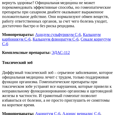
вернуть здоровье? Официальная медицина не может
порекомендовать эффективные способы, но гомеопатические
препараты при сахарном диабете оказывают выраженное
положительное действие. Они нормализуют обмен веществ,
работу ответственных органов, за счет чего болезнь уходит,
достаточно быстро и без риска рецидива.
Монопрепараты:
Ацидум сульфурикум С-6
,
Кальциум
карбоникум С-6
,
Кальциум флюоратум С-6
,
Секале корнутум
С-6
Комплексные препараты:
ЭДАС-112
Токсический зоб
Диффузный токсический зоб – серьезное заболевание, которое
официальная медицина лечит с трудом, только поддерживая
функции организма. Гомеопатические препараты при
токсическом зобе устранят все нарушения, которые привели к
неправильному функционированию организма и щитовидной
железы в частности. И грамотный гомеопат позволит
избавиться от болезни, а не просто приглушить ее симптомы
на короткое время.
Монопрепараты:
Аконитум С-6
,
Адонис верналис С-6
,