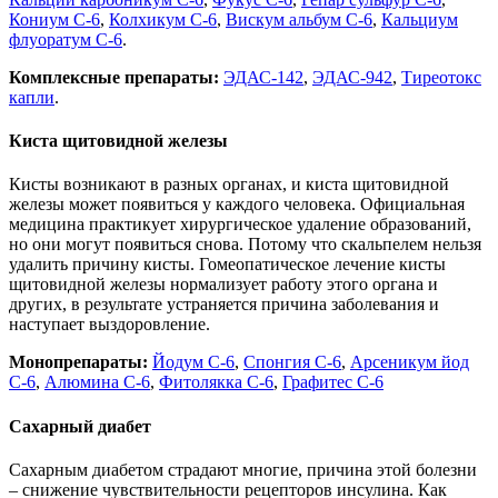
Кониум С-6
,
Колхикум С-6
,
Вискум альбум С-6
,
Кальциум
флуоратум С-6
.
Комплексные препараты:
ЭДАС-142
,
ЭДАС-942
,
Тиреотокс
капли
.
Киста щитовидной железы
Кисты возникают в разных органах, и киста щитовидной
железы может появиться у каждого человека. Официальная
медицина практикует хирургическое удаление образований,
но они могут появиться снова. Потому что скальпелем нельзя
удалить причину кисты. Гомеопатическое лечение кисты
щитовидной железы нормализует работу этого органа и
других, в результате устраняется причина заболевания и
наступает выздоровление.
Монопрепараты:
Йодум С-6
,
Спонгия С-6
,
Арсеникум йод
С-6
,
Алюмина С-6
,
Фитолякка С-6
,
Графитес С-6
Сахарный диабет
Сахарным диабетом страдают многие, причина этой болезни
– снижение чувствительности рецепторов инсулина. Как