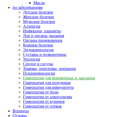
Масла
по заболеваниям
Детские болезни
Женские болезни
Мужские болезни
Аллергия
Инфекции, паразиты
Лор и органы дыхания
Органы пищеварения
Кожные болезни
Эндокринология
Суставы и позвоночник
Урология
Сердце и сосуды
Травмы, переломы, операции
Психоневрология
Гомеопатия для беременных и лактации
Гомеопатия для похудения
Гомеопатия для иммунитета
Гомеопатия от боли
Гомеопатия от алкоголизма
Гомеопатия от курения
Гомеопатия от отеков
Вопросы
Отзывы