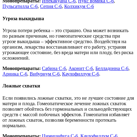
Монопрепараты:
Ипекакуана С-6
,
Нукс вомика С-6
,
Пульсатилла С-6
,
Сепия С-6
,
Колхикум С-6
Угроза выкидыша
Угроза потери ребенка – это страшно. Она может возникать
по разным причинам, но гомеопатические средства при
угрозе выкидыша – эффективное средство. Воздействуя на
организм, лекарства восстанавливают его работу, устраняя
угрожающее состояние, без вреда матери или плоду, без риска
осложнений.
Монопрепараты:
Сабина С-6
,
Аконит С-6
,
Белладонна С-6
,
Арника С-6
,
Вибурнум С-6
,
Каулофиллум С-6
.
Ложные схватки
Если появились ложные схватки, это не лучшее состояние для
матери и плода. Гомеопатическое лечение ложных схваток
позволяет обойтись без гормональных и сильнодействующих
средств с массой побочных эффектов. Гомеопатия избавляет
от ложных схваток, позволяя беременности протекать
нормально.
Монопрепараты:
Цимицифуга С-6
,
Каулофиллум С-6