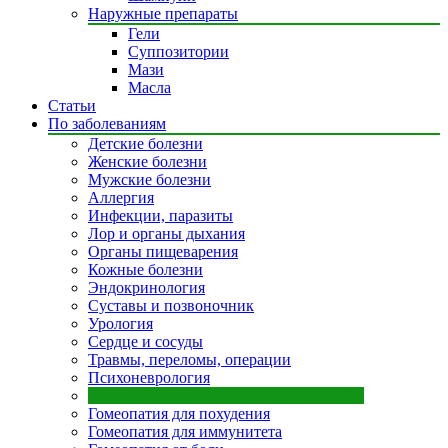
Наружные препараты
Гели
Суппозитории
Мази
Масла
Статьи
По заболеваниям
Детские болезни
Женские болезни
Мужские болезни
Аллергия
Инфекции, паразиты
Лор и органы дыхания
Органы пищеварения
Кожные болезни
Эндокринология
Суставы и позвоночник
Урология
Сердце и сосуды
Травмы, переломы, операции
Психоневрология
Гомеопатия для беременных и лактации
Гомеопатия для похудения
Гомеопатия для иммунитета