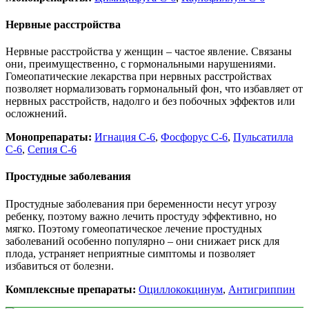
Нервные расстройства
Нервные расстройства у женщин – частое явление. Связаны
они, преимущественно, с гормональными нарушениями.
Гомеопатические лекарства при нервных расстройствах
позволяет нормализовать гормональный фон, что избавляет от
нервных расстройств, надолго и без побочных эффектов или
осложнений.
Монопрепараты:
Игнация С-6
,
Фосфорус С-6
,
Пульсатилла
С-6
,
Сепия С-6
Простудные заболевания
Простудные заболевания при беременности несут угрозу
ребенку, поэтому важно лечить простуду эффективно, но
мягко. Поэтому гомеопатическое лечение простудных
заболеваний особенно популярно – они снижает риск для
плода, устраняет неприятные симптомы и позволяет
избавиться от болезни.
Комплексные препараты:
Оциллококцинум
,
Антигриппин