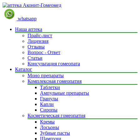
whatsapp
Наша аптека
Прайс-лист
Лицензия
Отзывы
Вопрос - Ответ
Статьи
Консультация гомеопата
Каталог
Моно препараты
Комплексная гомеопатия
Таблетки
Ампульные препараты
Гранулы
Капли
Сиропы
Косметическая гомеопатия
Кремы
Лосьоны
Зубные пасты
Шампуни