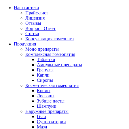
Наша аптека
Прайс-лист
Лицензия
Отзывы
Вопрос - Ответ
Статьи
Консультация гомеопата
Продукция
Моно препараты
Комплексная гомеопатия
Таблетки
Ампульные препараты
Гранулы
Капли
Сиропы
Косметическая гомеопатия
Кремы
Лосьоны
Зубные пасты
Шампуни
Наружные препараты
Гели
Суппозитории
Мази