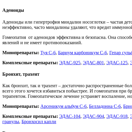
Аденоиды
Аденоиды или гипертрофия миндалин носоглотки – частая детс
неэффективно, часто миндалины удаляют, что вредит иммунной
Гомеопатия от аденоидов эффективна и безопасна. Она способ
явлений и не имеет противопоказаний.
Монопрепараты:
Туя С-6
,
Бариум карбоникум С-6
,
Гепар суль
Комплексные препараты:
ЭДАС-925
,
ЭДАС-801
,
ЭДАС-125
,
Бронхит, трахеит
Как бронхит, так и трахеит – достаточно распространенные бол
всего этого хочется избавиться побыстрее. И гомеопатия при
терапевтом. Гомеопатическое лечение устраняет воспаление, но
Монопрепараты:
Арсеникум альбум С-6
,
Белладонна С-6
,
Бри
Комплексные препараты:
ЭДАС-104
,
ЭДАС-904
,
ЭДАС-918
,
гранулы
,
Бронхосил капли