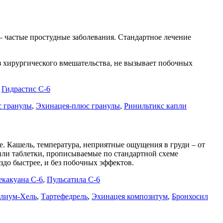
– частые простудные заболевания. Стандартное лечение
з хирургического вмешательства, не вызывает побочных
,
Гидрастис С-6
с гранулы
,
Эхинацея-плюс гранулы
,
Ринильтикс капли
ме. Кашель, температура, неприятные ощущения в груди – от
или таблетки, прописываемые по стандартной схеме
здо быстрее, и без побочных эффектов.
какуана С-6
,
Пульсатила С-6
алиум-Хель
,
Тартефедрель
,
Эхинацея композитум
,
Бронхосил