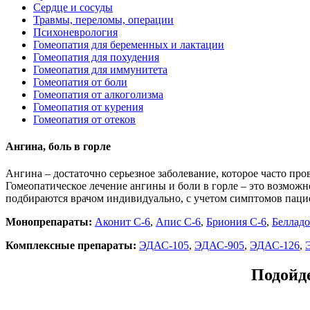
Сердце и сосуды
Травмы, переломы, операции
Психоневрология
Гомеопатия для беременных и лактации
Гомеопатия для похудения
Гомеопатия для иммунитета
Гомеопатия от боли
Гомеопатия от алкоголизма
Гомеопатия от курения
Гомеопатия от отеков
Ангина, боль в горле
Ангина – достаточно серьезное заболевание, которое часто пр
Гомеопатическое лечение ангины и боли в горле – это возможн
подбираются врачом индивидуально, с учетом симптомов пацие
Монопрепараты:
Аконит С-6
,
Апис С-6
,
Бриония С-6
,
Белладо
Комплексные препараты:
ЭДАС-105
,
ЭДАС-905
,
ЭДАС-126
,
Подойде