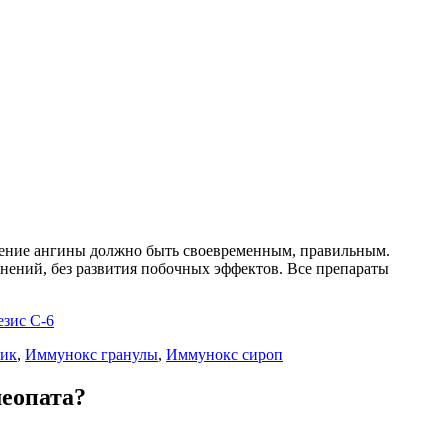
лечение ангины должно быть своевременным, правильным.
жнений, без развития побочных эффектов. Все препараты
езис С-6
лик
,
Иммунокс гранулы
,
Иммунокс сироп
меопата?