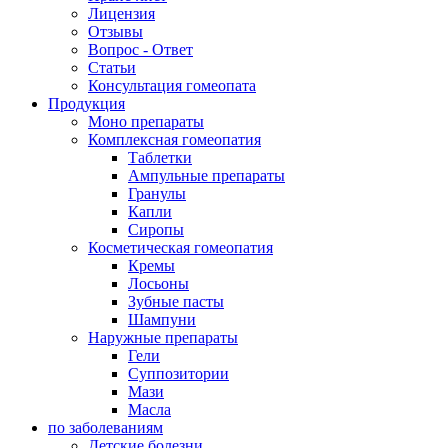
Лицензия
Отзывы
Вопрос - Ответ
Статьи
Консультация гомеопата
Продукция
Моно препараты
Комплексная гомеопатия
Таблетки
Ампульные препараты
Гранулы
Капли
Сиропы
Косметическая гомеопатия
Кремы
Лосьоны
Зубные пасты
Шампуни
Наружные препараты
Гели
Суппозитории
Мази
Масла
по заболеваниям
Детские болезни