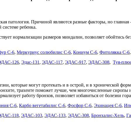
кая патология. Причиной являются разные факторы, но главная 
 системе ребенка.
ствует нормализации размеров миндалин, позволяет обойтись бе
фур С-6
,
Меркуриус солюбилис С-6
,
Кониум С-6
,
Фитолякка С-6
ЭДАС-126
,
Эдас-131
,
ЭДАС-117
,
ЭДАС-917
,
ЭДАС-308
,
Туя-плю
езни, которые могут протекать и в острой, и в хронической фор
 бронхите, трахеите поможет лучше, чем многочисленные сиропы 
рмализует работу бронхов, позволяет избавиться от болезни гора
ония С-6
,
Карбо вегетабилис С-6
,
Фосфор С-6
,
Эхинацея С-6
,
Ипе
ЭДАС-118
,
ЭДАС-103
,
ЭДАС-133
,
ЭДАС-308
,
Бронхалис-Хель
,
Г