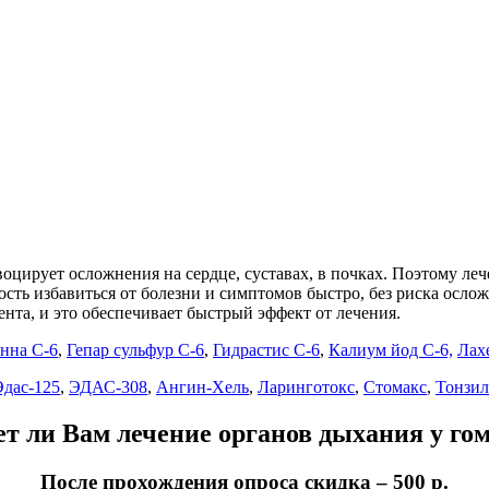
овоцирует осложнения на сердце, суставах, в почках. Поэтому 
ость избавиться от болезни и симптомов быстро, без риска осло
нта, и это обеспечивает быстрый эффект от лечения.
нна С-6
,
Гепар сульфур С-6
,
Гидрастис С-6
,
Калиум йод С-6,
Лах
Эдас-125
,
ЭДАС-308
,
Ангин-Хель
,
Ларинготокс
,
Стомакс
,
Тонзи
т ли Вам лечение органов дыхания у го
После прохождения опроса скидка – 500 р.