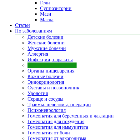
Гели
Суппозитории
Мази
Масла
Статьи
По заболеваниям
Детские болезни
Женские болезни
Мужские болезни
Аллергия
Инфекции, паразиты
Лор и органы дыхания
Органы пищеварения
Кожные болезни
Эндокринология
Суставы и позвоночник
Урология
Сердце и сосуды
Травмы, переломы, операции
Психоневрология
Гомеопатия для беременных и лактации
Гомеопатия для похудения
Гомеопатия для иммунитета
Гомеопатия от боли
Гомеопатия от алкоголизма