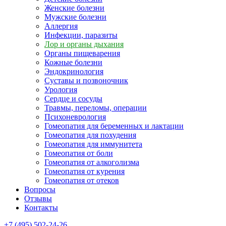
Женские болезни
Мужские болезни
Аллергия
Инфекции, паразиты
Лор и органы дыхания
Органы пищеварения
Кожные болезни
Эндокринология
Суставы и позвоночник
Урология
Сердце и сосуды
Травмы, переломы, операции
Психоневрология
Гомеопатия для беременных и лактации
Гомеопатия для похудения
Гомеопатия для иммунитета
Гомеопатия от боли
Гомеопатия от алкоголизма
Гомеопатия от курения
Гомеопатия от отеков
Вопросы
Отзывы
Контакты
+7 (495) 502-24-26