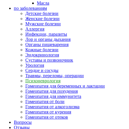
Масла
по заболеваниям
Детские болезни
Женские болезни
Мужские болезни
Аллергия
Инфекции, паразиты
Лор и органы дыхания
Органы пищеварения
Кожные болезни
Эндокринология
Суставы и позвоночник
Урология
Сердце и сосуды
Травмы, переломы, операции
Психоневрология
Гомеопатия для беременных и лактации
Гомеопатия для похудения
Гомеопатия для иммунитета
Гомеопатия от боли
Гомеопатия от алкоголизма
Гомеопатия от курения
Гомеопатия от отеков
Вопросы
Отзывы