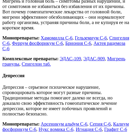
Мигрень и головная боль – симптомы разных нарушений, и
от симптомов не избавиться без избавления от их причины.
Вот почему гомеопатические лекарства от головной боли,
мигрени эффективнее обезболивающих – они нормализуют
работу организма, устраняя причины боли, а не купируя ее на
короткое время.
Монопрепараты:
Хамомилла С-6
,
Гельземиум С-6
,
Спигелия
С-6
,
Феррум фосфорикум С-6
,
Бриония С-6
,
Актея рацемоза
С-6
Комплексные препараты:
ЭДАС-109
,
ЭДАС-909
,
Мигрень
гранулы
,
Спигелон таб.
Депрессия
Депрессия – серьезное психическое нарушение,
спровоцировать которое могут разные причины.
Традиционные методы помогают далеко не всегда, но
доказало свою эффективность гомеопатическое лечение
депрессии, которое не имеет побочных проявлений и
полностью безопасно.
Монопрепараты:
Арсеникум альбум С-6
,
Сепия С-6
,
Калиум
фосфорикум С-6
,
Нукс вомика С-6,
Игнация С-6
,
Графит С-6