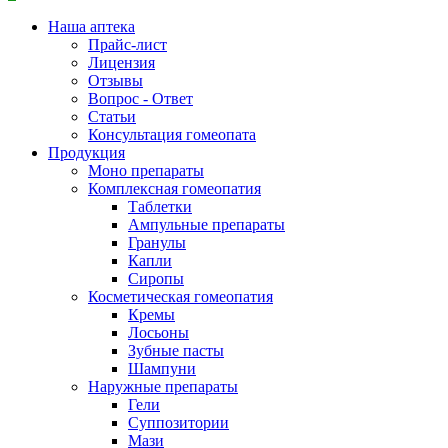
Наша аптека
Прайс-лист
Лицензия
Отзывы
Вопрос - Ответ
Статьи
Консультация гомеопата
Продукция
Моно препараты
Комплексная гомеопатия
Таблетки
Ампульные препараты
Гранулы
Капли
Сиропы
Косметическая гомеопатия
Кремы
Лосьоны
Зубные пасты
Шампуни
Наружные препараты
Гели
Суппозитории
Мази