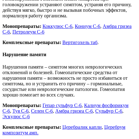
головокружении устраняют симптом, устраняя его причину,
действуя мягко, быстро и не вызывая побочных эффектов,
нормализуя работу организма.
Монопрепараты:
Коккулюс С-6
,
Кониум С-6
,
Амбра гризеа
С-6
,
Петролеум С-6
Комплексные препараты:
Вертигохель таб
.
Нарушение памяти
Нарушения памяти – симптом многих неврологических
отклонений и болезней. Гомеопатические средства от
нарушения памяти – возможность не просто избавиться от
симптома, но и устранить его причину – гормональные,
сосудистые или неврологические патологии. Гомеопатия
хорошо помогает во всех случаях.
Монопрепараты:
Гепар сульфур С-6
,
Калиум фосфорикум
С-6
,
Туя С-6
,
Селен С-6
,
Амбра гризеа С-6
,
Сульфур С-6
,
Эскулюс С-6
Комплексные препараты:
Церебралик капли
,
Церебрум
композитум амп.