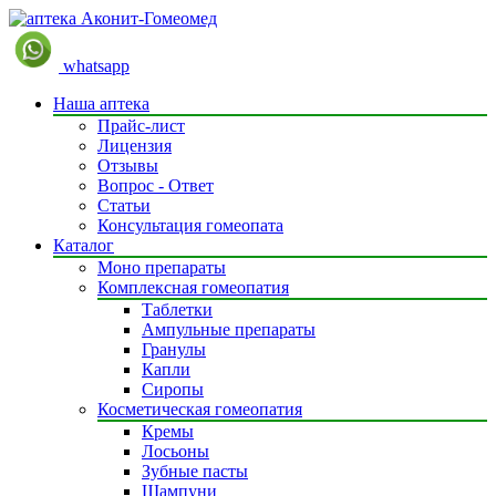
whatsapp
Наша аптека
Прайс-лист
Лицензия
Отзывы
Вопрос - Ответ
Статьи
Консультация гомеопата
Каталог
Моно препараты
Комплексная гомеопатия
Таблетки
Ампульные препараты
Гранулы
Капли
Сиропы
Косметическая гомеопатия
Кремы
Лосьоны
Зубные пасты
Шампуни