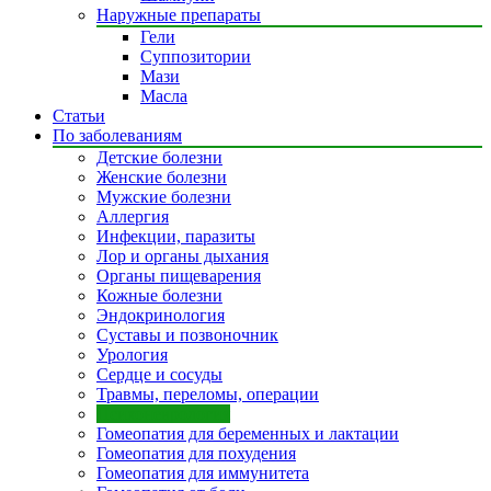
Наружные препараты
Гели
Суппозитории
Мази
Масла
Статьи
По заболеваниям
Детские болезни
Женские болезни
Мужские болезни
Аллергия
Инфекции, паразиты
Лор и органы дыхания
Органы пищеварения
Кожные болезни
Эндокринология
Суставы и позвоночник
Урология
Сердце и сосуды
Травмы, переломы, операции
Психоневрология
Гомеопатия для беременных и лактации
Гомеопатия для похудения
Гомеопатия для иммунитета