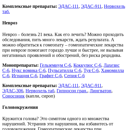
Комплексные препараты:
ЭДАС-111
,
ЭДАС-911
,
Нервохель
таб.
Невроз
Невроз – болезнь 21 века. Как его лечить? Можно проходить
обследования, пить много лекарств, ждать результата. А
можно обратиться к гомеопату – гомеопатические лекарства
при неврозе помогают гораздо лучше и быстрее, не вызывая
негативных проявлений и обострений, без риска рецидива.
Монопрепараты:
Гельземиум С-6
,
Коккулюс С-6
,
Лахезис
С-6
,
Нукс вомика С-6
,
Пульсатилла С-6
,
Туя С-6
,
Хамомилла
С-6
,
Игнация С-6
,
Графит С-6
,
Сепия С-6
Комплексные препараты:
ЭДАС-111
,
ЭДАС-911
,
ЭДАС-306
,
Нервохель таб
,
Гипносон гран.
,
Лингватон
,
Соносоник
(капли, сироп)
Головокружения
Кружится голова? Это симптом одного из множества
нарушений. Устранив эти нарушения, вы избавитесь от
головокружения. Гомеопатические лекарства при