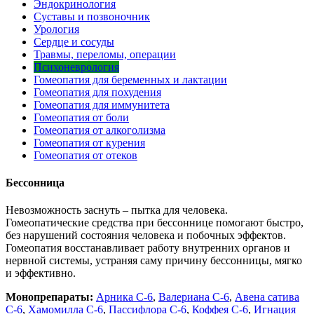
Эндокринология
Суставы и позвоночник
Урология
Сердце и сосуды
Травмы, переломы, операции
Психоневрология
Гомеопатия для беременных и лактации
Гомеопатия для похудения
Гомеопатия для иммунитета
Гомеопатия от боли
Гомеопатия от алкоголизма
Гомеопатия от курения
Гомеопатия от отеков
Бессонница
Невозможность заснуть – пытка для человека.
Гомеопатические средства при бессоннице помогают быстро,
без нарушений состояния человека и побочных эффектов.
Гомеопатия восстанавливает работу внутренних органов и
нервной системы, устраняя саму причину бессонницы, мягко
и эффективно.
Монопрепараты:
Арника С-6
,
Валериана С-6
,
Авена сатива
С-6
,
Хамомилла С-6
,
Пассифлора С-6
,
Коффея С-6
,
Игнация