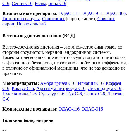
С-6
,
Сепия С-6
,
Белладонна С-6
Комплексные препараты:
ЭДАС-111
,
ЭДАС-911
,
ЭДАС-306
,
Гипносон гранулы
,
Соносоник
(сироп, капли),
Совенок
сироп
,
Нервохель таб.
Вегето-сосудистая дистония (ВСД)
Вегето-сосудистая дистония – это множество симптомов со
стороны сосудистой, нервной, эндокринной системы.
Гомеопатическое лечение вегето-сосудистой дистонии более
эффективно и безопасно, не связано с побочными эффектами,
в отличие от официальной медицины, что не раз доказано на
практике.
Монопрепараты:
Амбра гризеа С-6
,
Игнация С-6
,
Коффея
С-6
,
Кактус С-6
,
Аргентум нитрикум С-6
,
Ликоподиум С-6
,
Нукс вомика С-6
,
Сульфур С-6
,
Туя С-6
,
Сепия С-6
,
Лахезис
С-6
Комплексные препараты:
ЭДАС-116
,
ЭДАС-916
Головная боль, мигрень