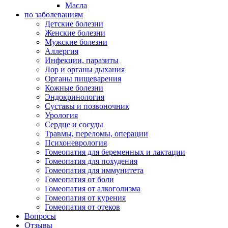
Масла
по заболеваниям
Детские болезни
Женские болезни
Мужские болезни
Аллергия
Инфекции, паразиты
Лор и органы дыхания
Органы пищеварения
Кожные болезни
Эндокринология
Суставы и позвоночник
Урология
Сердце и сосуды
Травмы, переломы, операции
Психоневрология
Гомеопатия для беременных и лактации
Гомеопатия для похудения
Гомеопатия для иммунитета
Гомеопатия от боли
Гомеопатия от алкоголизма
Гомеопатия от курения
Гомеопатия от отеков
Вопросы
Отзывы