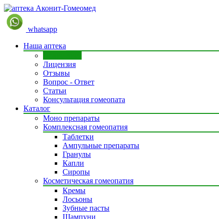
whatsapp
Наша аптека
Прайс-лист
Лицензия
Отзывы
Вопрос - Ответ
Статьи
Консультация гомеопата
Каталог
Моно препараты
Комплексная гомеопатия
Таблетки
Ампульные препараты
Гранулы
Капли
Сиропы
Косметическая гомеопатия
Кремы
Лосьоны
Зубные пасты
Шампуни