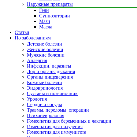
Наружные препараты
Гели
Суппозитории
Мази
Масла
Статьи
По заболеваниям
Детские болезни
Женские болезни
Мужские болезни
Аллергия
Инфекции, паразиты
Лор и органы дыхания
Органы пищеварения
Кожные болезни
Эндокринология
Суставы и позвоночник
Урология
Сердце и сосуды
Травмы, переломы, операции
Психоневрология
Гомеопатия для беременных и лактации
Гомеопатия для похудения
Гомеопатия для иммунитета