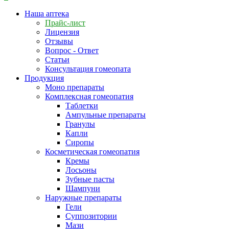
Наша аптека
Прайс-лист
Лицензия
Отзывы
Вопрос - Ответ
Статьи
Консультация гомеопата
Продукция
Моно препараты
Комплексная гомеопатия
Таблетки
Ампульные препараты
Гранулы
Капли
Сиропы
Косметическая гомеопатия
Кремы
Лосьоны
Зубные пасты
Шампуни
Наружные препараты
Гели
Суппозитории
Мази