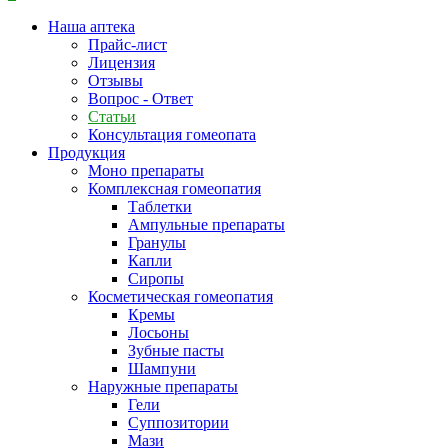
Наша аптека
Прайс-лист
Лицензия
Отзывы
Вопрос - Ответ
Статьи
Консультация гомеопата
Продукция
Моно препараты
Комплексная гомеопатия
Таблетки
Ампульные препараты
Гранулы
Капли
Сиропы
Косметическая гомеопатия
Кремы
Лосьоны
Зубные пасты
Шампуни
Наружные препараты
Гели
Суппозитории
Мази