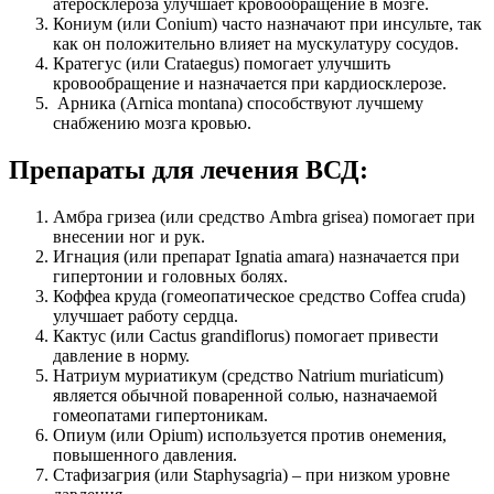
атеросклероза улучшает кровообращение в мозге.
Кониум (или Conium) часто назначают при инсульте, так
как он положительно влияет на мускулатуру сосудов.
Кратегус (или Crataegus) помогает улучшить
кровообращение и назначается при кардиосклерозе.
Арника (Arnica montana) способствуют лучшему
снабжению мозга кровью.
Препараты для лечения ВСД:
Амбра гризеа (или средство Ambra grisea) помогает при
внесении ног и рук.
Игнация (или препарат Ignatia amara) назначается при
гипертонии и головных болях.
Коффеа круда (гомеопатическое средство Coffea cruda)
улучшает работу сердца.
Кактус (или Cactus grandiflorus) помогает привести
давление в норму.
Натриум муриатикум (средство Natrium muriaticum)
является обычной поваренной солью, назначаемой
гомеопатами гипертоникам.
Опиум (или Opium) используется против онемения,
повышенного давления.
Стафизагрия (или Staphysagria) – при низком уровне