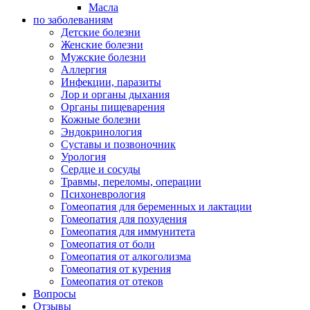
Масла
по заболеваниям
Детские болезни
Женские болезни
Мужские болезни
Аллергия
Инфекции, паразиты
Лор и органы дыхания
Органы пищеварения
Кожные болезни
Эндокринология
Суставы и позвоночник
Урология
Сердце и сосуды
Травмы, переломы, операции
Психоневрология
Гомеопатия для беременных и лактации
Гомеопатия для похудения
Гомеопатия для иммунитета
Гомеопатия от боли
Гомеопатия от алкоголизма
Гомеопатия от курения
Гомеопатия от отеков
Вопросы
Отзывы