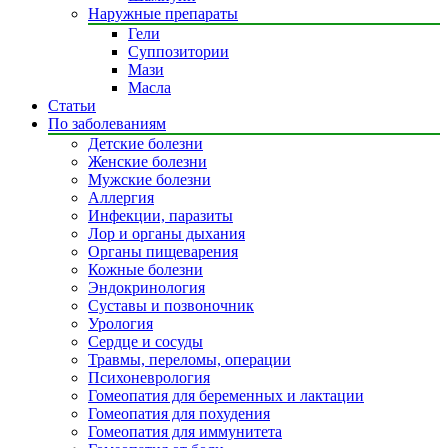
Наружные препараты
Гели
Суппозитории
Мази
Масла
Статьи
По заболеваниям
Детские болезни
Женские болезни
Мужские болезни
Аллергия
Инфекции, паразиты
Лор и органы дыхания
Органы пищеварения
Кожные болезни
Эндокринология
Суставы и позвоночник
Урология
Сердце и сосуды
Травмы, переломы, операции
Психоневрология
Гомеопатия для беременных и лактации
Гомеопатия для похудения
Гомеопатия для иммунитета