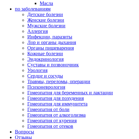
Масла
по заболеваниям
Детские болезни
Женские болезни
Мужские болезни
Аллергия
Инфекции, паразиты
Лор и органы дыхания
Органы пищеварения
Кожные болезни
Эндокринология
Суставы и позвоночник
Урология
Сердце и сосуды
Травмы, переломы, операции
Психоневрология
Гомеопатия для беременных и лактации
Гомеопатия для похудения
Гомеопатия для иммунитета
Гомеопатия от боли
Гомеопатия от алкоголизма
Гомеопатия от курения
Гомеопатия от отеков
Вопросы
Отзывы