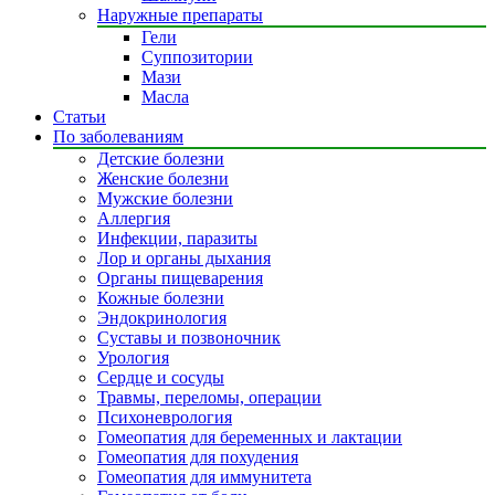
Наружные препараты
Гели
Суппозитории
Мази
Масла
Статьи
По заболеваниям
Детские болезни
Женские болезни
Мужские болезни
Аллергия
Инфекции, паразиты
Лор и органы дыхания
Органы пищеварения
Кожные болезни
Эндокринология
Суставы и позвоночник
Урология
Сердце и сосуды
Травмы, переломы, операции
Психоневрология
Гомеопатия для беременных и лактации
Гомеопатия для похудения
Гомеопатия для иммунитета