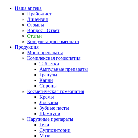
Наша аптека
Прайс-лист
Лицензия
Отзывы
Вопрос - Ответ
Статьи
Консультация гомеопата
Продукция
Моно препараты
Комплексная гомеопатия
Таблетки
Ампульные препараты
Гранулы
Капли
Сиропы
Косметическая гомеопатия
Кремы
Лосьоны
Зубные пасты
Шампуни
Наружные препараты
Гели
Суппозитории
Мази