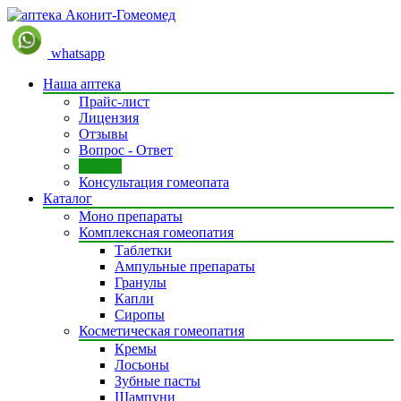
whatsapp
Наша аптека
Прайс-лист
Лицензия
Отзывы
Вопрос - Ответ
Статьи
Консультация гомеопата
Каталог
Моно препараты
Комплексная гомеопатия
Таблетки
Ампульные препараты
Гранулы
Капли
Сиропы
Косметическая гомеопатия
Кремы
Лосьоны
Зубные пасты
Шампуни