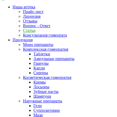
Наша аптека
Прайс-лист
Лицензия
Отзывы
Вопрос - Ответ
Статьи
Консультация гомеопата
Продукция
Моно препараты
Комплексная гомеопатия
Таблетки
Ампульные препараты
Гранулы
Капли
Сиропы
Косметическая гомеопатия
Кремы
Лосьоны
Зубные пасты
Шампуни
Наружные препараты
Гели
Суппозитории
Мази