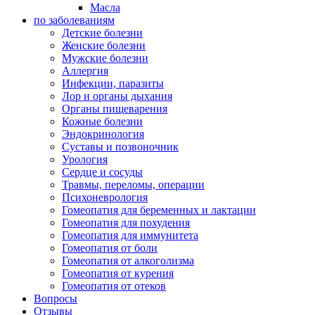
Масла
по заболеваниям
Детские болезни
Женские болезни
Мужские болезни
Аллергия
Инфекции, паразиты
Лор и органы дыхания
Органы пищеварения
Кожные болезни
Эндокринология
Суставы и позвоночник
Урология
Сердце и сосуды
Травмы, переломы, операции
Психоневрология
Гомеопатия для беременных и лактации
Гомеопатия для похудения
Гомеопатия для иммунитета
Гомеопатия от боли
Гомеопатия от алкоголизма
Гомеопатия от курения
Гомеопатия от отеков
Вопросы
Отзывы