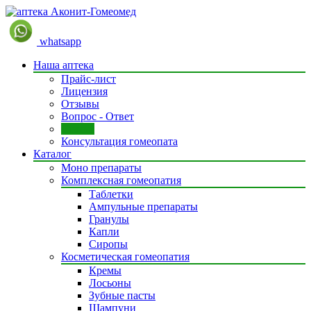
whatsapp
Наша аптека
Прайс-лист
Лицензия
Отзывы
Вопрос - Ответ
Статьи
Консультация гомеопата
Каталог
Моно препараты
Комплексная гомеопатия
Таблетки
Ампульные препараты
Гранулы
Капли
Сиропы
Косметическая гомеопатия
Кремы
Лосьоны
Зубные пасты
Шампуни