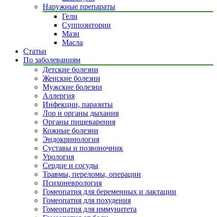
Наружные препараты
Гели
Суппозитории
Мази
Масла
Статьи
По заболеваниям
Детские болезни
Женские болезни
Мужские болезни
Аллергия
Инфекции, паразиты
Лор и органы дыхания
Органы пищеварения
Кожные болезни
Эндокринология
Суставы и позвоночник
Урология
Сердце и сосуды
Травмы, переломы, операции
Психоневрология
Гомеопатия для беременных и лактации
Гомеопатия для похудения
Гомеопатия для иммунитета