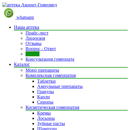
whatsapp
Наша аптека
Прайс-лист
Лицензия
Отзывы
Вопрос - Ответ
Статьи
Консультация гомеопата
Каталог
Моно препараты
Комплексная гомеопатия
Таблетки
Ампульные препараты
Гранулы
Капли
Сиропы
Косметическая гомеопатия
Кремы
Лосьоны
Зубные пасты
Шампуни