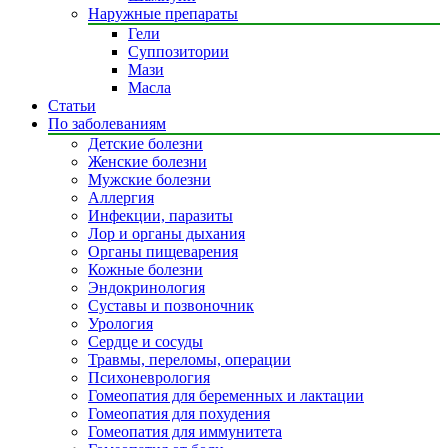
Наружные препараты
Гели
Суппозитории
Мази
Масла
Статьи
По заболеваниям
Детские болезни
Женские болезни
Мужские болезни
Аллергия
Инфекции, паразиты
Лор и органы дыхания
Органы пищеварения
Кожные болезни
Эндокринология
Суставы и позвоночник
Урология
Сердце и сосуды
Травмы, переломы, операции
Психоневрология
Гомеопатия для беременных и лактации
Гомеопатия для похудения
Гомеопатия для иммунитета