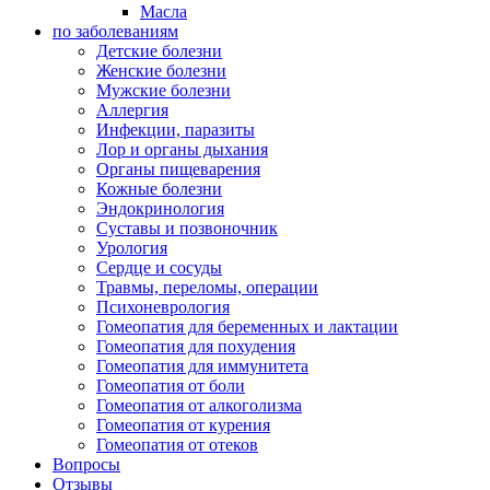
Масла
по заболеваниям
Детские болезни
Женские болезни
Мужские болезни
Аллергия
Инфекции, паразиты
Лор и органы дыхания
Органы пищеварения
Кожные болезни
Эндокринология
Суставы и позвоночник
Урология
Сердце и сосуды
Травмы, переломы, операции
Психоневрология
Гомеопатия для беременных и лактации
Гомеопатия для похудения
Гомеопатия для иммунитета
Гомеопатия от боли
Гомеопатия от алкоголизма
Гомеопатия от курения
Гомеопатия от отеков
Вопросы
Отзывы