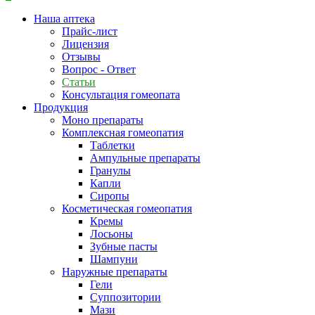
Наша аптека
Прайс-лист
Лицензия
Отзывы
Вопрос - Ответ
Статьи
Консультация гомеопата
Продукция
Моно препараты
Комплексная гомеопатия
Таблетки
Ампульные препараты
Гранулы
Капли
Сиропы
Косметическая гомеопатия
Кремы
Лосьоны
Зубные пасты
Шампуни
Наружные препараты
Гели
Суппозитории
Мази