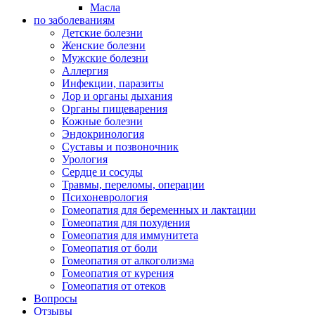
Масла
по заболеваниям
Детские болезни
Женские болезни
Мужские болезни
Аллергия
Инфекции, паразиты
Лор и органы дыхания
Органы пищеварения
Кожные болезни
Эндокринология
Суставы и позвоночник
Урология
Сердце и сосуды
Травмы, переломы, операции
Психоневрология
Гомеопатия для беременных и лактации
Гомеопатия для похудения
Гомеопатия для иммунитета
Гомеопатия от боли
Гомеопатия от алкоголизма
Гомеопатия от курения
Гомеопатия от отеков
Вопросы
Отзывы