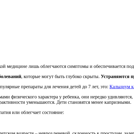
ской медицине лишь облегчаются симптомы и обеспечивается по
болеваний
, которые могут быть глубоко скрыты.
Устраняются п
улярные препараты для лечения детей до 7 лет, это:
Кальциум 
ами физического характера у ребенка, они нередко удивляются, 
ерактивности уменьшаются. Дети становятся менее капризными.
патия или облегчает состояние:
тском возрасте – невроз речевой, склонность к простудам, задер