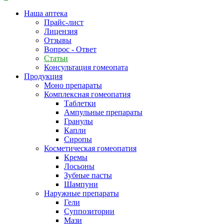
Наша аптека
Прайс-лист
Лицензия
Отзывы
Вопрос - Ответ
Статьи
Консультация гомеопата
Продукция
Моно препараты
Комплексная гомеопатия
Таблетки
Ампульные препараты
Гранулы
Капли
Сиропы
Косметическая гомеопатия
Кремы
Лосьоны
Зубные пасты
Шампуни
Наружные препараты
Гели
Суппозитории
Мази