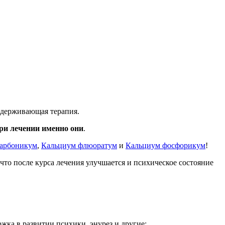
ддерживающая терапия.
ри лечении именно они
.
карбоникум
,
Кальциум флюоратум
и
Кальциум фосфорикум
!
что после курса лечения улучшается и психическое состояние
жка в развитии психики, энурез и другие;