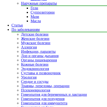
Наружные препараты
Гели
Суппозитории
Мази
Масла
Статьи
По заболеваниям
Детские болезни
Женские болезни
Мужские болезни
Аллергия
Инфекции, паразиты
Лор и органы дыхания
Органы пищеварения
Кожные болезни
Эндокринология
Суставы и позвоночник
Урология
Сердце и сосуды
Травмы, переломы, операции
Психоневрология
Гомеопатия для беременных и лактации
Гомеопатия для похудения
Гомеопатия для иммунитета