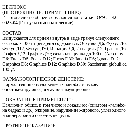
ЦЕЛЛЮКС
(ИНСТРУКЦИЯ ПО ПРИМЕНЕНИЮ)
Изготовлено по общей фармакопейной статье - ОФС – 42-
0023-04 (Гранулы гомеопатические).
СОСТАВ:
Выпускается для приема внутрь в виде гранул следующего
состава, в 100 г препарата содержится: Эскулюс Д6; Фукус Д6;
Фукус Д12; Фукус Д30; Игнация Д6; Игнация Д12; Графит Д6;
Графит Д12; Графит Д30; сахарная крупка до 100 г; (Aesculus
D6; Fucus D6; Fucus D12; Fucus D30; Ignatia D6; Ignatia D12;
Graphites D6; Graphites D12; Graphites D30; Saccharum globuli ad
100 g).
ФАРМАКОЛОГИЧЕСКОЕ ДЕЙСТВИЕ:
Нормализация обмена веществ, метаболическое,
биостимулирующее, иммуностимулирующее.
ПОКАЗАНИЯ К ПРИМЕНЕНИЮ:
Целлюлит, общее, в том числе и локальное (синдром «галифе»
на бедрах и др.) ожирение, нарушение жирового, углеводного
и минерального обменов веществ.
ПРОТИВОПОКАЗАНИЯ: