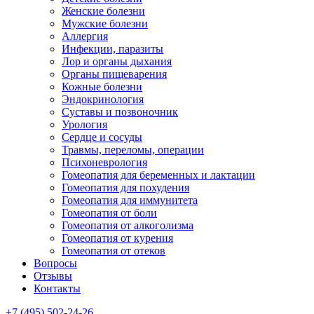
Женские болезни
Мужские болезни
Аллергия
Инфекции, паразиты
Лор и органы дыхания
Органы пищеварения
Кожные болезни
Эндокринология
Суставы и позвоночник
Урология
Сердце и сосуды
Травмы, переломы, операции
Психоневрология
Гомеопатия для беременных и лактации
Гомеопатия для похудения
Гомеопатия для иммунитета
Гомеопатия от боли
Гомеопатия от алкоголизма
Гомеопатия от курения
Гомеопатия от отеков
Вопросы
Отзывы
Контакты
+7 (495) 502-24-26