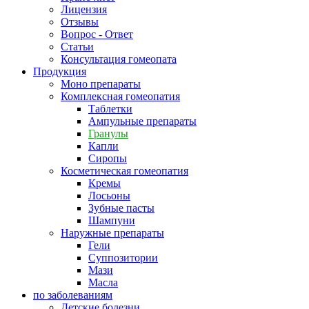
Лицензия
Отзывы
Вопрос - Ответ
Статьи
Консультация гомеопата
Продукция
Моно препараты
Комплексная гомеопатия
Таблетки
Ампульные препараты
Гранулы
Капли
Сиропы
Косметическая гомеопатия
Кремы
Лосьоны
Зубные пасты
Шампуни
Наружные препараты
Гели
Суппозитории
Мази
Масла
по заболеваниям
Детские болезни