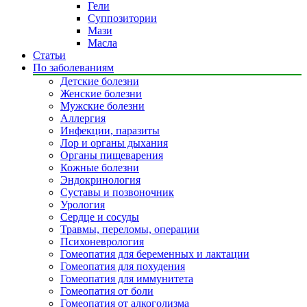
Гели
Суппозитории
Мази
Масла
Статьи
По заболеваниям
Детские болезни
Женские болезни
Мужские болезни
Аллергия
Инфекции, паразиты
Лор и органы дыхания
Органы пищеварения
Кожные болезни
Эндокринология
Суставы и позвоночник
Урология
Сердце и сосуды
Травмы, переломы, операции
Психоневрология
Гомеопатия для беременных и лактации
Гомеопатия для похудения
Гомеопатия для иммунитета
Гомеопатия от боли
Гомеопатия от алкоголизма