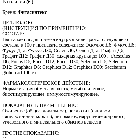
В наличии
(6 )
Бренд:
Фитасинтекс
ЦЕЛЛЮЛОКС
(ИНСТРУКЦИЯ ПО ПРИМЕНЕНИЮ)
СОСТАВ:
Выпускается для приема внутрь в виде гранул следующего
состава, в 100 г препарата содержится: Эскулюс Д6; Фукус Д6;
Фукус Д12; Фукус Д30; Селен Д6; Селен Д12; Графит Д6;
Графит Д12; Графит Д30; сахарная крупка до 100 г (Aesculus
D6; Fucus D6; Fucus D12; Fucus D30; Selenium D6; Selenium
D12; Graphites D6; Graphites D12; Graphites D30; Saccharum
globuli ad 100 g).
ФАРМАКОЛОГИЧЕСКОЕ ДЕЙСТВИЕ:
Нормализация обмена веществ, метаболическое,
биостимулирующее, иммуностимулирующее.
ПОКАЗАНИЯ К ПРИМЕНЕНИЮ:
Ожирение (общее, локальное), целлюлит (синдром
«апельсиновой корки»), липоматоз, нарушение жирового,
углеводного и минерального обменов веществ.
ПРОТИВОПОКАЗАНИЯ: