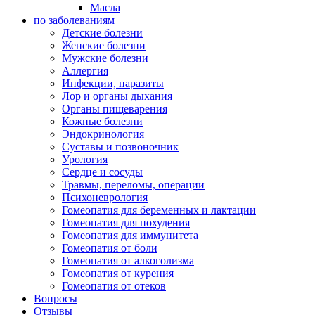
Масла
по заболеваниям
Детские болезни
Женские болезни
Мужские болезни
Аллергия
Инфекции, паразиты
Лор и органы дыхания
Органы пищеварения
Кожные болезни
Эндокринология
Суставы и позвоночник
Урология
Сердце и сосуды
Травмы, переломы, операции
Психоневрология
Гомеопатия для беременных и лактации
Гомеопатия для похудения
Гомеопатия для иммунитета
Гомеопатия от боли
Гомеопатия от алкоголизма
Гомеопатия от курения
Гомеопатия от отеков
Вопросы
Отзывы