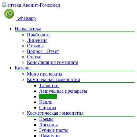
whatsapp
Наша аптека
Прайс-лист
Лицензия
Отзывы
Вопрос - Ответ
Статьи
Консультация гомеопата
Каталог
Моно препараты
Комплексная гомеопатия
Таблетки
Ампульные препараты
Гранулы
Капли
Сиропы
Косметическая гомеопатия
Кремы
Лосьоны
Зубные пасты
Шампуни