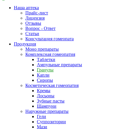
Наша аптека
Прайс-лист
Лицензия
Отзывы
Вопрос - Ответ
Статьи
Консультация гомеопата
Продукция
Моно препараты
Комплексная гомеопатия
Таблетки
Ампульные препараты
Гранулы
Капли
Сиропы
Косметическая гомеопатия
Кремы
Лосьоны
Зубные пасты
Шампуни
Наружные препараты
Гели
Суппозитории
Мази