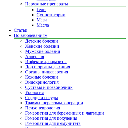
Наружные препараты
Гели
Суппозитории
Мази
Масла
Статьи
По заболеваниям
Детские болезни
Женские болезни
Мужские болезни
Аллергия
Инфекции, паразиты
Лор и органы дыхания
Органы пищеварения
Кожные болезни
Эндокринология
Суставы и позвоночник
Урология
Сердце и сосуды
Травмы, переломы, операции
Психоневрология
Гомеопатия для беременных и лактации
Гомеопатия для похудения
Гомеопатия для иммунитета