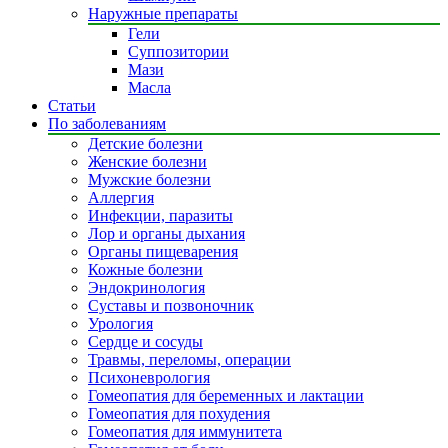
Наружные препараты
Гели
Суппозитории
Мази
Масла
Статьи
По заболеваниям
Детские болезни
Женские болезни
Мужские болезни
Аллергия
Инфекции, паразиты
Лор и органы дыхания
Органы пищеварения
Кожные болезни
Эндокринология
Суставы и позвоночник
Урология
Сердце и сосуды
Травмы, переломы, операции
Психоневрология
Гомеопатия для беременных и лактации
Гомеопатия для похудения
Гомеопатия для иммунитета