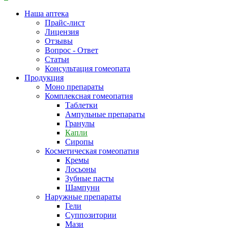
Наша аптека
Прайс-лист
Лицензия
Отзывы
Вопрос - Ответ
Статьи
Консультация гомеопата
Продукция
Моно препараты
Комплексная гомеопатия
Таблетки
Ампульные препараты
Гранулы
Капли
Сиропы
Косметическая гомеопатия
Кремы
Лосьоны
Зубные пасты
Шампуни
Наружные препараты
Гели
Суппозитории
Мази