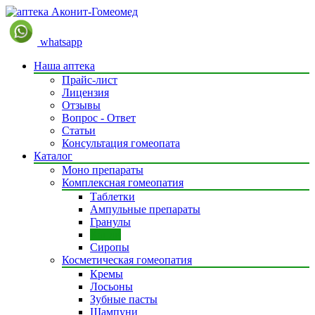
whatsapp
Наша аптека
Прайс-лист
Лицензия
Отзывы
Вопрос - Ответ
Статьи
Консультация гомеопата
Каталог
Моно препараты
Комплексная гомеопатия
Таблетки
Ампульные препараты
Гранулы
Капли
Сиропы
Косметическая гомеопатия
Кремы
Лосьоны
Зубные пасты
Шампуни