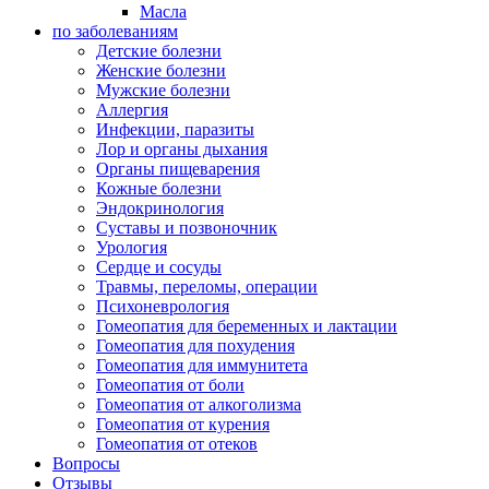
Масла
по заболеваниям
Детские болезни
Женские болезни
Мужские болезни
Аллергия
Инфекции, паразиты
Лор и органы дыхания
Органы пищеварения
Кожные болезни
Эндокринология
Суставы и позвоночник
Урология
Сердце и сосуды
Травмы, переломы, операции
Психоневрология
Гомеопатия для беременных и лактации
Гомеопатия для похудения
Гомеопатия для иммунитета
Гомеопатия от боли
Гомеопатия от алкоголизма
Гомеопатия от курения
Гомеопатия от отеков
Вопросы
Отзывы