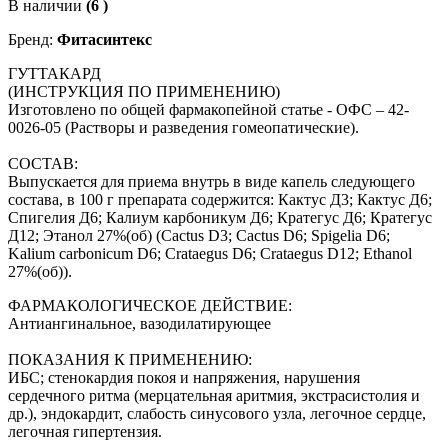
В наличии
(6 )
Бренд:
Фитасинтекс
ГУТТАКАРД
(ИНСТРУКЦИЯ ПО ПРИМЕНЕНИЮ)
Изготовлено по общей фармакопейной статье - ОФС – 42-
0026-05 (Растворы и разведения гомеопатические).
СОСТАВ:
Выпускается для приема внутрь в виде капель следующего
состава, в 100 г препарата содержится: Кактус Д3; Кактус Д6;
Спигелия Д6; Калиум карбоникум Д6; Кратегус Д6; Кратегус
Д12; Этанол 27%(об) (Cactus D3; Cactus D6; Spigelia D6;
Kalium carbonicum D6; Crataegus D6; Crataegus D12; Ethanol
27%(об)).
ФАРМАКОЛОГИЧЕСКОЕ ДЕЙСТВИЕ:
Антиангинальное, вазодилатирующее
ПОКАЗАНИЯ К ПРИМЕНЕНИЮ:
ИБС; стенокардия покоя и напряжения, нарушения
сердечного ритма (мерцательная аритмия, экстрасистолия и
др.), эндокардит, слабость синусового узла, легочное сердце,
легочная гипертензия.