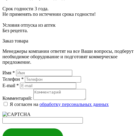
Срок год­но­сти 3 го­да.
Не при­ме­нять по ис­те­че­нии сро­ка год­но­сти!
Усло­вия от­пус­ка из ап­тек
Без ре­цеп­та.
Заказ товара
Менеджеры компании ответят на все Ваши вопросы, подберут
необходимое оборудование и подготовят коммерческое
предложение.
Имя
*
Телефон
*
E-mail
*
Комментарий:
Я согласен на
обработку персональных данных