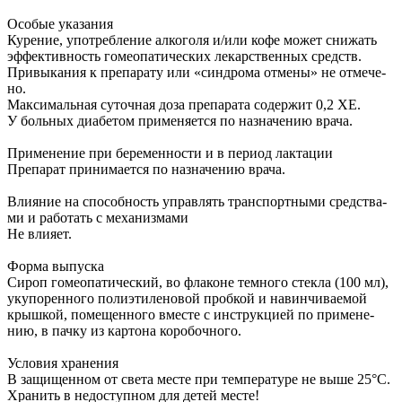
Осо­бые ука­за­ния
Ку­ре­ние, упо­треб­ле­ние ал­ко­го­ля и/или ко­фе мо­жет сни­жать
эф­фек­тив­ность го­мео­па­ти­че­ских ле­кар­ствен­ных средств.
При­вы­ка­ния к пре­па­ра­ту или «син­дро­ма от­ме­ны» не от­ме­че­
но.
Мак­си­маль­ная су­точ­ная до­за пре­па­ра­та со­дер­жит 0,2 ХЕ.
У боль­ных диа­бе­том при­ме­ня­ет­ся по на­зна­че­нию вра­ча.
При­ме­не­ние при бе­ре­мен­но­сти и в пе­ри­од лак­та­ции
Пре­па­рат при­ни­ма­ет­ся по на­зна­че­нию вра­ча.
Вли­я­ние на спо­соб­ность управ­лять транс­порт­ны­ми сред­ства­
ми и ра­бо­тать с ме­ха­низ­ма­ми
Не вли­я­ет.
Фор­ма вы­пус­ка
Си­роп го­мео­па­ти­че­ский, во фла­ко­не тем­но­го стек­ла (100 мл),
уку­по­рен­но­го по­ли­эти­ле­но­вой проб­кой и на­вин­чи­ва­е­мой
крыш­кой, по­ме­щен­но­го вме­сте с ин­струк­ци­ей по при­ме­не­
нию, в пач­ку из кар­то­на ко­ро­боч­но­го.
Усло­вия хра­не­ния
В за­щи­щен­ном от све­та ме­сте при тем­пе­ра­ту­ре не вы­ше 25°С.
Хра­нить в не­до­ступ­ном для де­тей ме­сте!