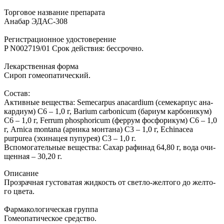
Торговое название препарата
Анабар ЭДАС-308
Регистрационное удостоверение
P N002719/01 Срок действия: бессрочно.
Ле­кар­ствен­ная фор­ма
Си­роп го­мео­па­ти­че­ский.
Со­став:
Ак­тив­ные ве­ще­ства: Semecarpus anacardium (се­ме­кар­пус ана­
кар­ди­ум) C6 – 1,0 г, Barium carbonicum (ба­ри­ум кар­бо­ни­кум)
C6 – 1,0 г, Ferrum phosphoricum (фер­рум фос­фо­ри­кум) C6 – 1,0
г, Arnica montana (ар­ни­ка мон­та­на) C3 – 1,0 г, Echinacea
purpurea (эхи­на­цея пу­пу­рея) C3 – 1,0 г.
Вс­по­мо­га­тель­ные ве­ще­ства: Са­хар ра­фи­над 64,80 г, во­да очи­
щен­ная – 30,20 г.
Опи­са­ние
Про­зрач­ная гу­сто­ва­тая жид­кость от свет­ло-жел­то­го до жел­то­
го цве­та.
Фар­ма­ко­ло­ги­че­ская груп­па
Го­мео­па­ти­че­ское сред­ство.