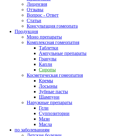
Лицензия
Отзывы
Вопрос - Ответ
Статьи
Консультация гомеопата
Продукция
Моно препараты
Комплексная гомеопатия
Таблетки
Ампульные препараты
Гранулы
Капли
Сиропы
Косметическая гомеопатия
Кремы
Лосьоны
Зубные пасты
Шампуни
Наружные препараты
Гели
Суппозитории
Мази
Масла
по заболеваниям
Детские болезни