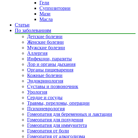
Гели
Суппозитории
Мази
Масла
Статьи
По заболеваниям
Детские болезни
Женские болезни
Мужские болезни
Аллергия
Инфекции, паразиты
Лор и органы дыхания
Органы пищеварения
Кожные болезни
Эндокринология
Суставы и позвоночник
Урология
Сердце и сосуды
Травмы, переломы, операции
Психоневрология
Гомеопатия для беременных и лактации
Гомеопатия для похудения
Гомеопатия для иммунитета
Гомеопатия от боли
Гомеопатия от алкоголизма