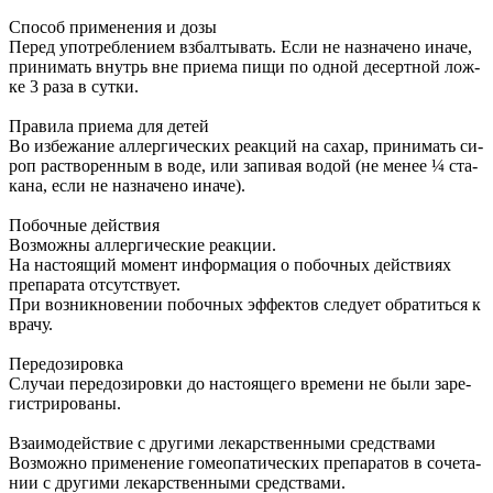
Спо­соб при­ме­не­ния и до­зы
Пе­ред упо­треб­ле­ни­ем взбал­ты­вать. Если не на­зна­че­но ина­че,
при­ни­мать внутрь вне при­е­ма пи­щи по од­ной де­серт­ной лож­
ке 3 ра­за в сут­ки.
Пра­ви­ла при­е­ма для де­тей
Во из­бе­жа­ние ал­лер­ги­че­ских ре­ак­ций на са­хар, при­ни­мать си­
роп рас­тво­рен­ным в во­де, или за­пи­вая во­дой (не ме­нее ¼ ста­
ка­на, ес­ли не на­зна­че­но ина­че).
По­боч­ные действия
Воз­мож­ны ал­лер­ги­че­ские ре­ак­ции.
На на­сто­я­щий мо­мент ин­фор­ма­ция о по­боч­ных действи­ях
пре­па­ра­та от­сут­ству­ет.
При воз­ник­но­ве­нии по­боч­ных эф­фек­тов сле­ду­ет обра­тить­ся к
вра­чу.
Пе­ре­до­зи­ров­ка
Слу­чаи пе­ре­до­зи­ров­ки до на­сто­я­ще­го вре­ме­ни не бы­ли за­ре­
ги­стри­ро­ва­ны.
Вза­и­мо­действие с дру­ги­ми ле­кар­ствен­ны­ми сред­ства­ми
Воз­мож­но при­ме­не­ние го­мео­па­ти­че­ских пре­па­ра­тов в со­че­та­
нии с дру­ги­ми ле­кар­ствен­ны­ми сред­ства­ми.