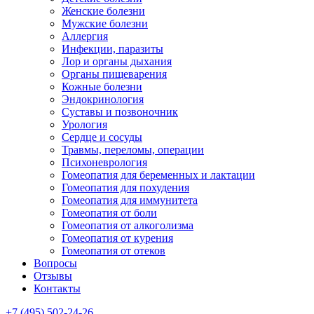
Женские болезни
Мужские болезни
Аллергия
Инфекции, паразиты
Лор и органы дыхания
Органы пищеварения
Кожные болезни
Эндокринология
Суставы и позвоночник
Урология
Сердце и сосуды
Травмы, переломы, операции
Психоневрология
Гомеопатия для беременных и лактации
Гомеопатия для похудения
Гомеопатия для иммунитета
Гомеопатия от боли
Гомеопатия от алкоголизма
Гомеопатия от курения
Гомеопатия от отеков
Вопросы
Отзывы
Контакты
+7 (495) 502-24-26