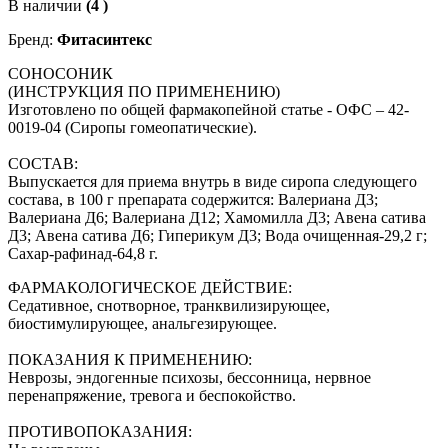
В наличии
(4 )
Бренд:
Фитасинтекс
СОНОСОНИК
(ИНСТРУКЦИЯ ПО ПРИМЕНЕНИЮ)
Изготовлено по общей фармакопейной статье - ОФС – 42-
0019-04 (Сиропы гомеопатические).
СОСТАВ:
Выпускается для приема внутрь в виде сиропа следующего
состава, в 100 г препарата содержится: Валериана Д3;
Валериана Д6; Валериана Д12; Хамомилла Д3; Авена сатива
Д3; Авена сатива Д6; Гиперикум Д3; Вода очищенная-29,2 г;
Сахар-рафинад-64,8 г.
ФАРМАКОЛОГИЧЕСКОЕ ДЕЙСТВИЕ:
Седативное, снотворное, транквилизирующее,
биостимулирующее, анальгезирующее.
ПОКАЗАНИЯ К ПРИМЕНЕНИЮ:
Неврозы, эндогенные психозы, бессонница, нервное
перенапряжение, тревога и беспокойство.
ПРОТИВОПОКАЗАНИЯ: