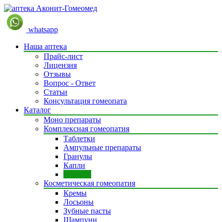
whatsapp
Наша аптека
Прайс-лист
Лицензия
Отзывы
Вопрос - Ответ
Статьи
Консультация гомеопата
Каталог
Моно препараты
Комплексная гомеопатия
Таблетки
Ампульные препараты
Гранулы
Капли
Сиропы
Косметическая гомеопатия
Кремы
Лосьоны
Зубные пасты
Шампуни