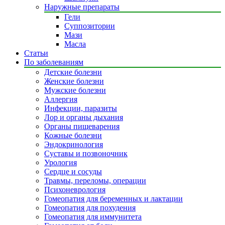
Наружные препараты
Гели
Суппозитории
Мази
Масла
Статьи
По заболеваниям
Детские болезни
Женские болезни
Мужские болезни
Аллергия
Инфекции, паразиты
Лор и органы дыхания
Органы пищеварения
Кожные болезни
Эндокринология
Суставы и позвоночник
Урология
Сердце и сосуды
Травмы, переломы, операции
Психоневрология
Гомеопатия для беременных и лактации
Гомеопатия для похудения
Гомеопатия для иммунитета