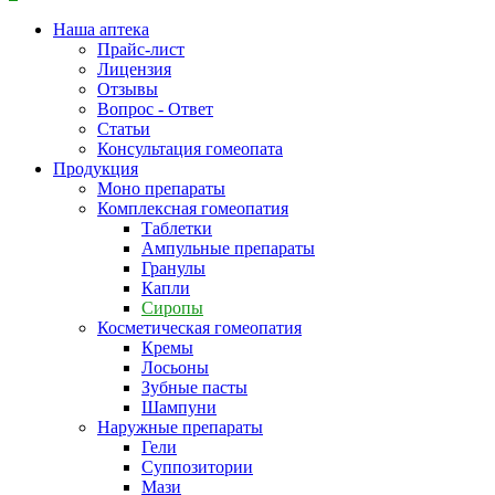
Наша аптека
Прайс-лист
Лицензия
Отзывы
Вопрос - Ответ
Статьи
Консультация гомеопата
Продукция
Моно препараты
Комплексная гомеопатия
Таблетки
Ампульные препараты
Гранулы
Капли
Сиропы
Косметическая гомеопатия
Кремы
Лосьоны
Зубные пасты
Шампуни
Наружные препараты
Гели
Суппозитории
Мази