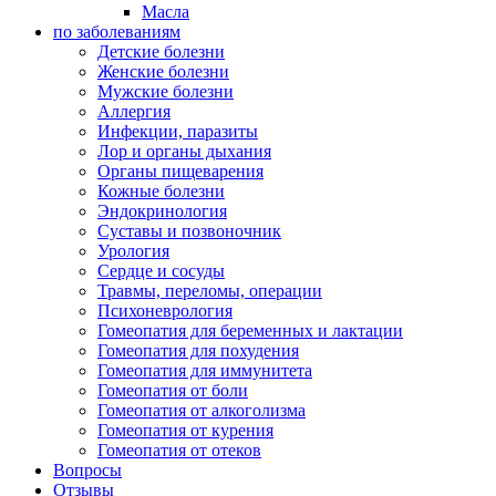
Масла
по заболеваниям
Детские болезни
Женские болезни
Мужские болезни
Аллергия
Инфекции, паразиты
Лор и органы дыхания
Органы пищеварения
Кожные болезни
Эндокринология
Суставы и позвоночник
Урология
Сердце и сосуды
Травмы, переломы, операции
Психоневрология
Гомеопатия для беременных и лактации
Гомеопатия для похудения
Гомеопатия для иммунитета
Гомеопатия от боли
Гомеопатия от алкоголизма
Гомеопатия от курения
Гомеопатия от отеков
Вопросы
Отзывы