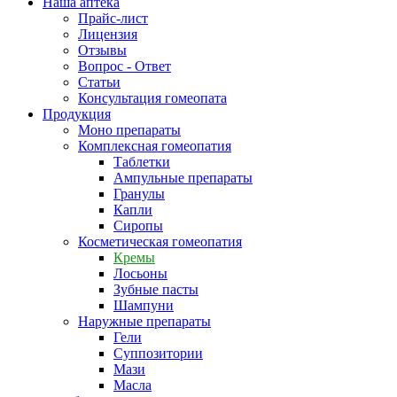
Наша аптека
Прайс-лист
Лицензия
Отзывы
Вопрос - Ответ
Статьи
Консультация гомеопата
Продукция
Моно препараты
Комплексная гомеопатия
Таблетки
Ампульные препараты
Гранулы
Капли
Сиропы
Косметическая гомеопатия
Кремы
Лосьоны
Зубные пасты
Шампуни
Наружные препараты
Гели
Суппозитории
Мази
Масла