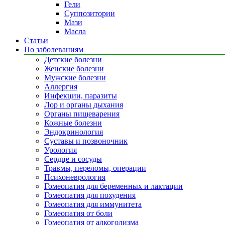
Гели
Суппозитории
Мази
Масла
Статьи
По заболеваниям
Детские болезни
Женские болезни
Мужские болезни
Аллергия
Инфекции, паразиты
Лор и органы дыхания
Органы пищеварения
Кожные болезни
Эндокринология
Суставы и позвоночник
Урология
Сердце и сосуды
Травмы, переломы, операции
Психоневрология
Гомеопатия для беременных и лактации
Гомеопатия для похудения
Гомеопатия для иммунитета
Гомеопатия от боли
Гомеопатия от алкоголизма