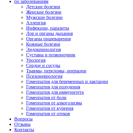
по заболеваниям
Детские болезни
Женские болезни
Мужские болезни
Аллергия
Инфекции, паразиты
Лор и органы дыхания
Органы пищеварения
Кожные болезни
Эндокринология
Суставы и позвоночник
Урология
Сердце и сосуды
Травмы, переломы, операции
Психоневрология
Гомеопатия для беременных и лактации
Гомеопатия для похудения
Гомеопатия для иммунитета
Гомеопатия от боли
Гомеопатия от алкоголизма
Гомеопатия от курения
Гомеопатия от отеков
Вопросы
Отзывы
Контакты