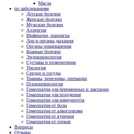
Масла
по заболеваниям
Детские болезни
Женские болезни
Мужские болезни
Аллергия
Инфекции, паразиты
Лор и органы дыхания
Органы пищеварения
Кожные болезни
Эндокринология
Суставы и позвоночник
Урология
Сердце и сосуды
Травмы, переломы, операции
Психоневрология
Гомеопатия для беременных и лактации
Гомеопатия для похудения
Гомеопатия для иммунитета
Гомеопатия от боли
Гомеопатия от алкоголизма
Гомеопатия от курения
Гомеопатия от отеков
Вопросы
Отзывы