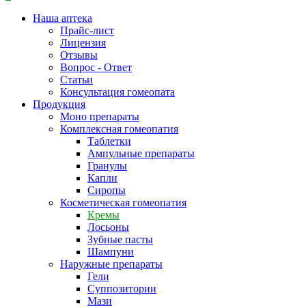
Наша аптека
Прайс-лист
Лицензия
Отзывы
Вопрос - Ответ
Статьи
Консультация гомеопата
Продукция
Моно препараты
Комплексная гомеопатия
Таблетки
Ампульные препараты
Гранулы
Капли
Сиропы
Косметическая гомеопатия
Кремы
Лосьоны
Зубные пасты
Шампуни
Наружные препараты
Гели
Суппозитории
Мази