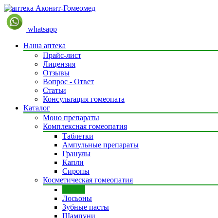
whatsapp
Наша аптека
Прайс-лист
Лицензия
Отзывы
Вопрос - Ответ
Статьи
Консультация гомеопата
Каталог
Моно препараты
Комплексная гомеопатия
Таблетки
Ампульные препараты
Гранулы
Капли
Сиропы
Косметическая гомеопатия
Кремы
Лосьоны
Зубные пасты
Шампуни