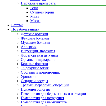
Наружные препараты
Гели
Суппозитории
Мази
Масла
Статьи
По заболеваниям
Детские болезни
Женские болезни
Мужские болезни
Аллергия
Инфекции, паразиты
Лор и органы дыхания
Органы пищеварения
Кожные болезни
Эндокринология
Суставы и позвоночник
Урология
Сердце и сосуды
Травмы, переломы, операции
Психоневрология
Гомеопатия для беременных и лактации
Гомеопатия для похудения
Гомеопатия для иммунитета