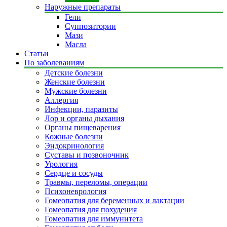
Наружные препараты
Гели
Суппозитории
Мази
Масла
Статьи
По заболеваниям
Детские болезни
Женские болезни
Мужские болезни
Аллергия
Инфекции, паразиты
Лор и органы дыхания
Органы пищеварения
Кожные болезни
Эндокринология
Суставы и позвоночник
Урология
Сердце и сосуды
Травмы, переломы, операции
Психоневрология
Гомеопатия для беременных и лактации
Гомеопатия для похудения
Гомеопатия для иммунитета