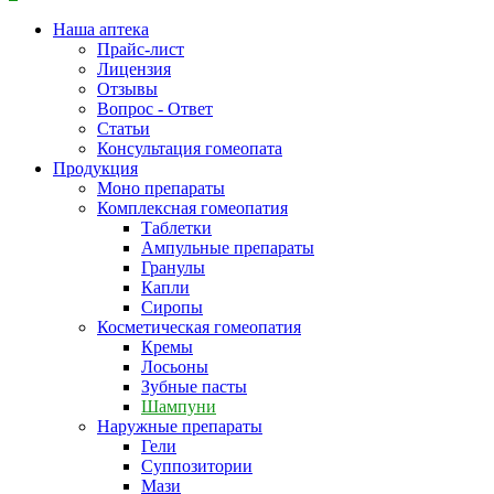
Наша аптека
Прайс-лист
Лицензия
Отзывы
Вопрос - Ответ
Статьи
Консультация гомеопата
Продукция
Моно препараты
Комплексная гомеопатия
Таблетки
Ампульные препараты
Гранулы
Капли
Сиропы
Косметическая гомеопатия
Кремы
Лосьоны
Зубные пасты
Шампуни
Наружные препараты
Гели
Суппозитории
Мази