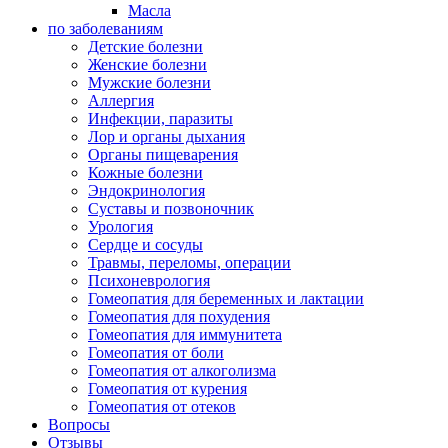
Масла
по заболеваниям
Детские болезни
Женские болезни
Мужские болезни
Аллергия
Инфекции, паразиты
Лор и органы дыхания
Органы пищеварения
Кожные болезни
Эндокринология
Суставы и позвоночник
Урология
Сердце и сосуды
Травмы, переломы, операции
Психоневрология
Гомеопатия для беременных и лактации
Гомеопатия для похудения
Гомеопатия для иммунитета
Гомеопатия от боли
Гомеопатия от алкоголизма
Гомеопатия от курения
Гомеопатия от отеков
Вопросы
Отзывы