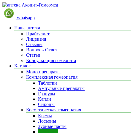
whatsapp
Наша аптека
Прайс-лист
Лицензия
Отзывы
Вопрос - Ответ
Статьи
Консультация гомеопата
Каталог
Моно препараты
Комплексная гомеопатия
Таблетки
Ампульные препараты
Гранулы
Капли
Сиропы
Косметическая гомеопатия
Кремы
Лосьоны
Зубные пасты
Шампуни