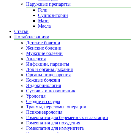
Наружные препараты
Гели
Суппозитории
Мази
Масла
Статьи
По заболеваниям
Детские болезни
Женские болезни
Мужские болезни
Аллергия
Инфекции, паразиты
Лор и органы дыхания
Органы пищеварения
Кожные болезни
Эндокринология
Суставы и позвоночник
Урология
Сердце и сосуды
Травмы, переломы, операции
Психоневрология
Гомеопатия для беременных и лактации
Гомеопатия для похудения
Гомеопатия для иммунитета