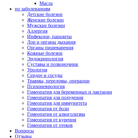
Масла
по заболеваниям
Детские болезни
Женские болезни
Мужские болезни
Аллергия
Инфекции, паразиты
Лор и органы дыхания
Органы пищеварения
Кожные болезни
Эндокринология
Суставы и позвоночник
Урология
Сердце и сосуды
Травмы, переломы, операции
Психоневрология
Гомеопатия для беременных и лактации
Гомеопатия для похудения
Гомеопатия для иммунитета
Гомеопатия от боли
Гомеопатия от алкоголизма
Гомеопатия от курения
Гомеопатия от отеков
Вопросы
Отзывы