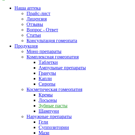
Наша аптека
Прайс-лист
Лицензия
Отзывы
Вопрос - Ответ
Статьи
Консультация гомеопата
Продукция
Моно препараты
Комплексная гомеопатия
Таблетки
Ампульные препараты
Гранулы
Капли
Сиропы
Косметическая гомеопатия
Кремы
Лосьоны
Зубные пасты
Шампуни
Наружные препараты
Гели
Суппозитории
Мази