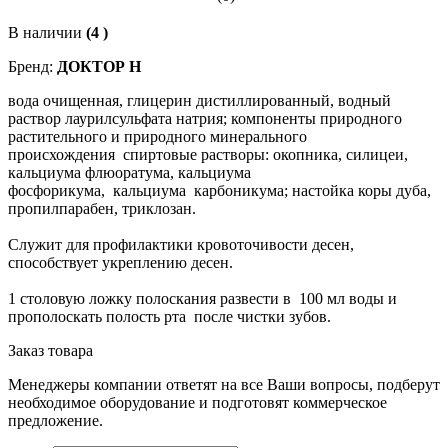
В наличии
(4 )
Бренд:
ДОКТОР Н
вода очищенная, глицерин дистиллированный, водный
раствор лаурилсульфата натрия; компоненты природного
растительного и природного минерального
происхождения спиртовые растворы: окопника, силицеи,
кальциума флюоратума, кальциума
фосфорикума, кальциума карбоникума; настойка коры дуба,
пропилпарабен, триклозан.
Служит для профилактики кровоточивости десен,
способствует укреплению десен.
1 столовую ложку полоскания развести в 100 мл воды и
прополоскать полость рта после чистки зубов.
Заказ товара
Менеджеры компании ответят на все Ваши вопросы, подберут
необходимое оборудование и подготовят коммерческое
предложение.