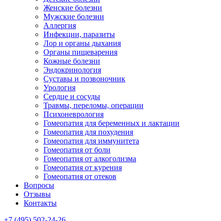
Женские болезни
Мужские болезни
Аллергия
Инфекции, паразиты
Лор и органы дыхания
Органы пищеварения
Кожные болезни
Эндокринология
Суставы и позвоночник
Урология
Сердце и сосуды
Травмы, переломы, операции
Психоневрология
Гомеопатия для беременных и лактации
Гомеопатия для похудения
Гомеопатия для иммунитета
Гомеопатия от боли
Гомеопатия от алкоголизма
Гомеопатия от курения
Гомеопатия от отеков
Вопросы
Отзывы
Контакты
+7 (495) 502-24-26