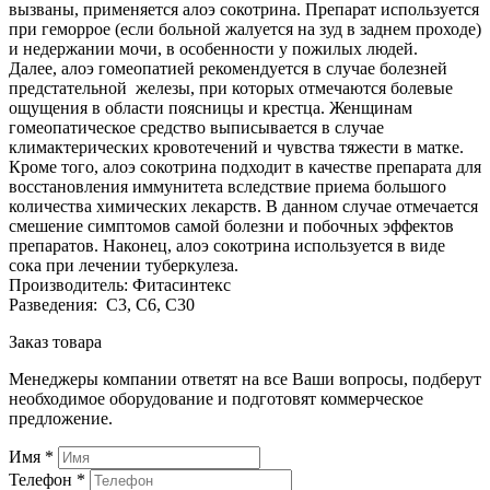
вызваны, применяется алоэ сокотрина. Препарат используется
при геморрое (если больной жалуется на зуд в заднем проходе)
и недержании мочи, в особенности у пожилых людей.
Далее, алоэ гомеопатией рекомендуется в случае болезней
предстательной железы, при которых отмечаются болевые
ощущения в области поясницы и крестца. Женщинам
гомеопатическое средство выписывается в случае
климактерических кровотечений и чувства тяжести в матке.
Кроме того, алоэ сокотрина подходит в качестве препарата для
восстановления иммунитета вследствие приема большого
количества химических лекарств. В данном случае отмечается
смешение симптомов самой болезни и побочных эффектов
препаратов. Наконец, алоэ сокотрина используется в виде
сока при лечении туберкулеза.
Производитель: Фитасинтекс
Разведения: С3, С6, С30
Заказ товара
Менеджеры компании ответят на все Ваши вопросы, подберут
необходимое оборудование и подготовят коммерческое
предложение.
Имя
*
Телефон
*