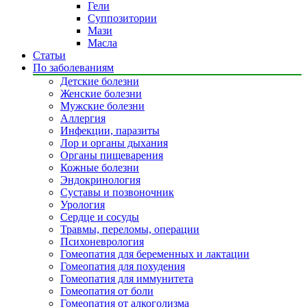
Гели
Суппозитории
Мази
Масла
Статьи
По заболеваниям
Детские болезни
Женские болезни
Мужские болезни
Аллергия
Инфекции, паразиты
Лор и органы дыхания
Органы пищеварения
Кожные болезни
Эндокринология
Суставы и позвоночник
Урология
Сердце и сосуды
Травмы, переломы, операции
Психоневрология
Гомеопатия для беременных и лактации
Гомеопатия для похудения
Гомеопатия для иммунитета
Гомеопатия от боли
Гомеопатия от алкоголизма