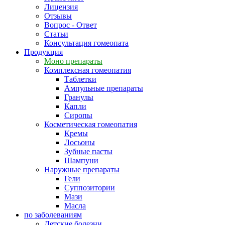
Лицензия
Отзывы
Вопрос - Ответ
Статьи
Консультация гомеопата
Продукция
Моно препараты
Комплексная гомеопатия
Таблетки
Ампульные препараты
Гранулы
Капли
Сиропы
Косметическая гомеопатия
Кремы
Лосьоны
Зубные пасты
Шампуни
Наружные препараты
Гели
Суппозитории
Мази
Масла
по заболеваниям
Детские болезни