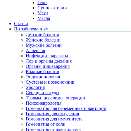
Гели
Суппозитории
Мази
Масла
Статьи
По заболеваниям
Детские болезни
Женские болезни
Мужские болезни
Аллергия
Инфекции, паразиты
Лор и органы дыхания
Органы пищеварения
Кожные болезни
Эндокринология
Суставы и позвоночник
Урология
Сердце и сосуды
Травмы, переломы, операции
Психоневрология
Гомеопатия для беременных и лактации
Гомеопатия для похудения
Гомеопатия для иммунитета
Гомеопатия от боли
Гомеопатия от алкоголизма