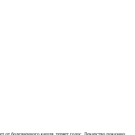
т от болезненного кашля, теряет голос. Лекарство показано