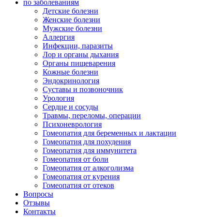
по заболеваниям
Детские болезни
Женские болезни
Мужские болезни
Аллергия
Инфекции, паразиты
Лор и органы дыхания
Органы пищеварения
Кожные болезни
Эндокринология
Суставы и позвоночник
Урология
Сердце и сосуды
Травмы, переломы, операции
Психоневрология
Гомеопатия для беременных и лактации
Гомеопатия для похудения
Гомеопатия для иммунитета
Гомеопатия от боли
Гомеопатия от алкоголизма
Гомеопатия от курения
Гомеопатия от отеков
Вопросы
Отзывы
Контакты