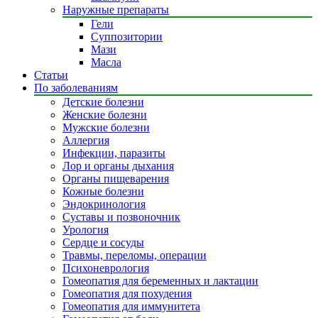
Наружные препараты
Гели
Суппозитории
Мази
Масла
Статьи
По заболеваниям
Детские болезни
Женские болезни
Мужские болезни
Аллергия
Инфекции, паразиты
Лор и органы дыхания
Органы пищеварения
Кожные болезни
Эндокринология
Суставы и позвоночник
Урология
Сердце и сосуды
Травмы, переломы, операции
Психоневрология
Гомеопатия для беременных и лактации
Гомеопатия для похудения
Гомеопатия для иммунитета