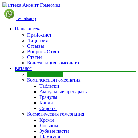
whatsapp
Наша аптека
Прайс-лист
Лицензия
Отзывы
Вопрос - Ответ
Статьи
Консультация гомеопата
Каталог
Моно препараты
Комплексная гомеопатия
Таблетки
Ампульные препараты
Гранулы
Капли
Сиропы
Косметическая гомеопатия
Кремы
Лосьоны
Зубные пасты
Шампуни