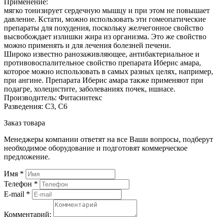
Применение:
мягко тонизирует сердечную мышцу и при этом не повышает
давление. Кстати, можно использовать эти гомеопатические
препараты для похудения, поскольку желчегонное свойство
высвобождает излишки жира из организма. Это же свойство
можно применять и для лечения болезней печени.
Широко известно ранозаживляющее, антибактериальное и
противовоспалительное свойство препарата Иберис амара,
которое можно использовать в самых разных целях, например,
при ангине. Препарата Иберис амара также применяют при
подагре, холецистите, заболеваниях почек, ишиасе.
Производитель: Фитасинтекс
Разведения: С3, С6
Заказ товара
Менеджеры компании ответят на все Ваши вопросы, подберут
необходимое оборудование и подготовят коммерческое
предложение.
Имя
*
Телефон
*
E-mail
*
Комментарий: