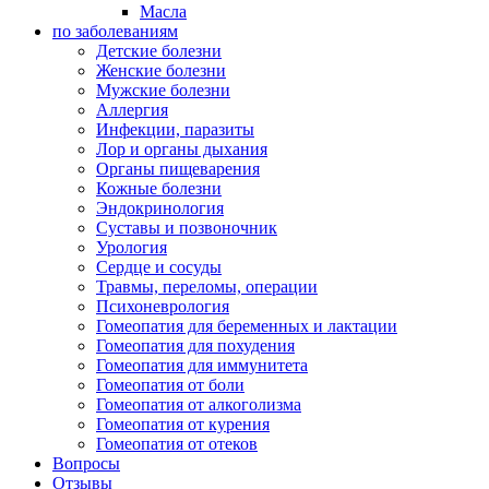
Масла
по заболеваниям
Детские болезни
Женские болезни
Мужские болезни
Аллергия
Инфекции, паразиты
Лор и органы дыхания
Органы пищеварения
Кожные болезни
Эндокринология
Суставы и позвоночник
Урология
Сердце и сосуды
Травмы, переломы, операции
Психоневрология
Гомеопатия для беременных и лактации
Гомеопатия для похудения
Гомеопатия для иммунитета
Гомеопатия от боли
Гомеопатия от алкоголизма
Гомеопатия от курения
Гомеопатия от отеков
Вопросы
Отзывы