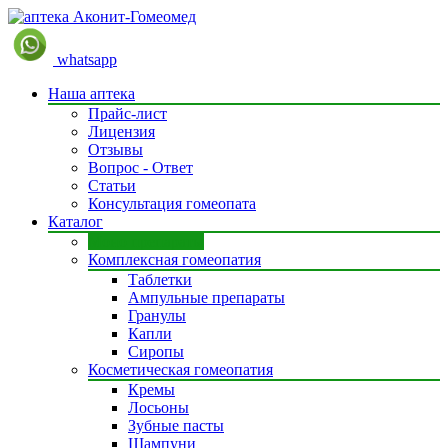
whatsapp
Наша аптека
Прайс-лист
Лицензия
Отзывы
Вопрос - Ответ
Статьи
Консультация гомеопата
Каталог
Моно препараты
Комплексная гомеопатия
Таблетки
Ампульные препараты
Гранулы
Капли
Сиропы
Косметическая гомеопатия
Кремы
Лосьоны
Зубные пасты
Шампуни