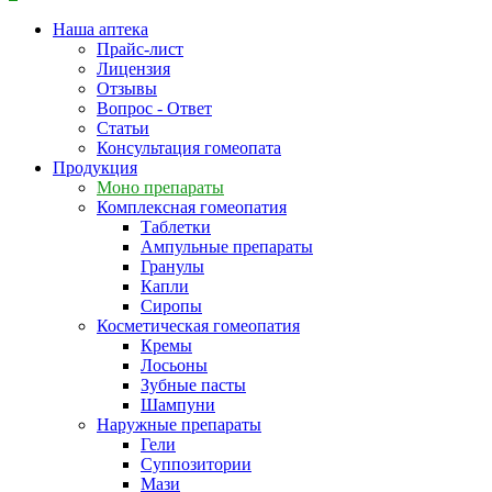
Наша аптека
Прайс-лист
Лицензия
Отзывы
Вопрос - Ответ
Статьи
Консультация гомеопата
Продукция
Моно препараты
Комплексная гомеопатия
Таблетки
Ампульные препараты
Гранулы
Капли
Сиропы
Косметическая гомеопатия
Кремы
Лосьоны
Зубные пасты
Шампуни
Наружные препараты
Гели
Суппозитории
Мази