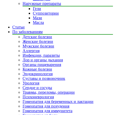
Наружные препараты
Гели
Суппозитории
Мази
Масла
Статьи
По заболеваниям
Детские болезни
Женские болезни
Мужские болезни
Аллергия
Инфекции, паразиты
Лор и органы дыхания
Органы пищеварения
Кожные болезни
Эндокринология
Суставы и позвоночник
Урология
Сердце и сосуды
Травмы, переломы, операции
Психоневрология
Гомеопатия для беременных и лактации
Гомеопатия для похудения
Гомеопатия для иммунитета