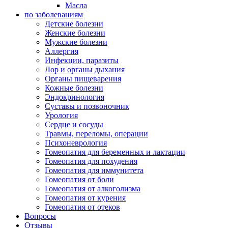
Масла
по заболеваниям
Детские болезни
Женские болезни
Мужские болезни
Аллергия
Инфекции, паразиты
Лор и органы дыхания
Органы пищеварения
Кожные болезни
Эндокринология
Суставы и позвоночник
Урология
Сердце и сосуды
Травмы, переломы, операции
Психоневрология
Гомеопатия для беременных и лактации
Гомеопатия для похудения
Гомеопатия для иммунитета
Гомеопатия от боли
Гомеопатия от алкоголизма
Гомеопатия от курения
Гомеопатия от отеков
Вопросы
Отзывы