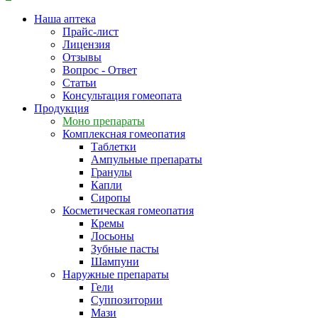
Наша аптека
Прайс-лист
Лицензия
Отзывы
Вопрос - Ответ
Статьи
Консультация гомеопата
Продукция
Моно препараты
Комплексная гомеопатия
Таблетки
Ампульные препараты
Гранулы
Капли
Сиропы
Косметическая гомеопатия
Кремы
Лосьоны
Зубные пасты
Шампуни
Наружные препараты
Гели
Суппозитории
Мази