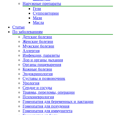
Наружные препараты
Гели
Суппозитории
Мази
Масла
Статьи
По заболеваниям
Детские болезни
Женские болезни
Мужские болезни
Аллергия
Инфекции, паразиты
Лор и органы дыхания
Органы пищеварения
Кожные болезни
Эндокринология
Суставы и позвоночник
Урология
Сердце и сосуды
Травмы, переломы, операции
Психоневрология
Гомеопатия для беременных и лактации
Гомеопатия для похудения
Гомеопатия для иммунитета