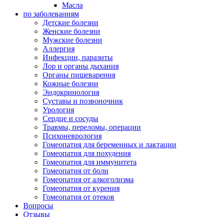
Масла
по заболеваниям
Детские болезни
Женские болезни
Мужские болезни
Аллергия
Инфекции, паразиты
Лор и органы дыхания
Органы пищеварения
Кожные болезни
Эндокринология
Суставы и позвоночник
Урология
Сердце и сосуды
Травмы, переломы, операции
Психоневрология
Гомеопатия для беременных и лактации
Гомеопатия для похудения
Гомеопатия для иммунитета
Гомеопатия от боли
Гомеопатия от алкоголизма
Гомеопатия от курения
Гомеопатия от отеков
Вопросы
Отзывы