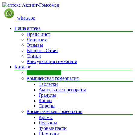
whatsapp
Наша аптека
Прайс-лист
Лицензия
Отзывы
Вопрос - Ответ
Статьи
Консультация гомеопата
Каталог
Моно препараты
Комплексная гомеопатия
Таблетки
Ампульные препараты
Гранулы
Капли
Сиропы
Косметическая гомеопатия
Кремы
Лосьоны
Зубные пасты
Шампуни