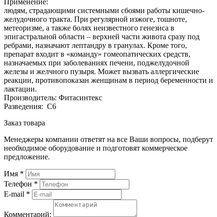
Применение:
людям, страдающими системными сбоями работы кишечно-
желудочного тракта. При регулярной изжоге, тошноте,
метеоризме, а также болях неизвестного генезиса в
эпигастральной области – верхней части живота сразу под
ребрами, назначают лептандру в гранулах. Кроме того,
препарат входит в «команду» гомеопатических средств,
назначаемых при заболеваниях печени, поджелудочной
железы и желчного пузыря. Может вызвать аллергические
реакции, противопоказан женщинам в период беременности и
лактации.
Производитель: Фитасинтекс
Разведения: С6
Заказ товара
Менеджеры компании ответят на все Ваши вопросы, подберут
необходимое оборудование и подготовят коммерческое
предложение.
Имя
*
Телефон
*
E-mail
*
Комментарий: