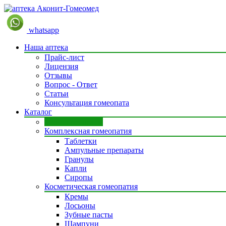
whatsapp
Наша аптека
Прайс-лист
Лицензия
Отзывы
Вопрос - Ответ
Статьи
Консультация гомеопата
Каталог
Моно препараты
Комплексная гомеопатия
Таблетки
Ампульные препараты
Гранулы
Капли
Сиропы
Косметическая гомеопатия
Кремы
Лосьоны
Зубные пасты
Шампуни