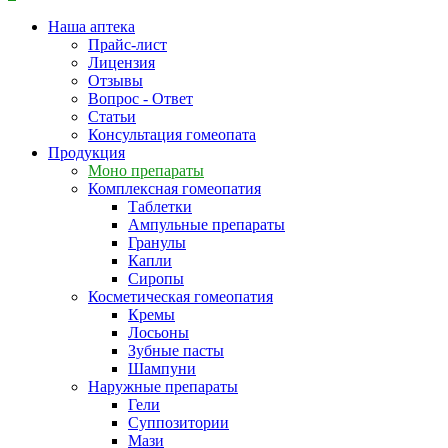
Наша аптека
Прайс-лист
Лицензия
Отзывы
Вопрос - Ответ
Статьи
Консультация гомеопата
Продукция
Моно препараты
Комплексная гомеопатия
Таблетки
Ампульные препараты
Гранулы
Капли
Сиропы
Косметическая гомеопатия
Кремы
Лосьоны
Зубные пасты
Шампуни
Наружные препараты
Гели
Суппозитории
Мази