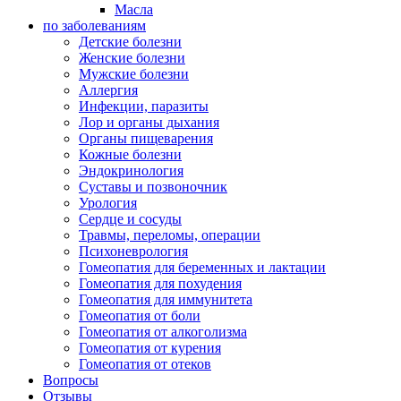
Масла
по заболеваниям
Детские болезни
Женские болезни
Мужские болезни
Аллергия
Инфекции, паразиты
Лор и органы дыхания
Органы пищеварения
Кожные болезни
Эндокринология
Суставы и позвоночник
Урология
Сердце и сосуды
Травмы, переломы, операции
Психоневрология
Гомеопатия для беременных и лактации
Гомеопатия для похудения
Гомеопатия для иммунитета
Гомеопатия от боли
Гомеопатия от алкоголизма
Гомеопатия от курения
Гомеопатия от отеков
Вопросы
Отзывы