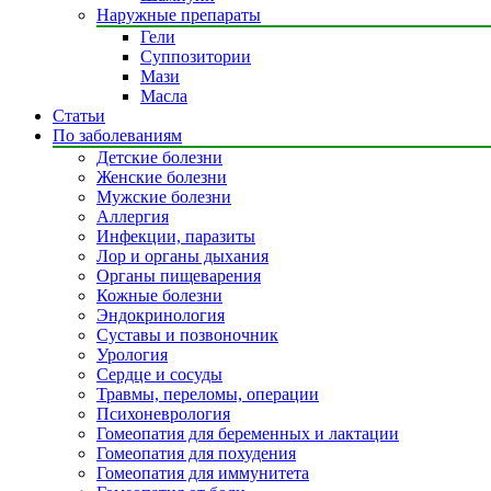
Наружные препараты
Гели
Суппозитории
Мази
Масла
Статьи
По заболеваниям
Детские болезни
Женские болезни
Мужские болезни
Аллергия
Инфекции, паразиты
Лор и органы дыхания
Органы пищеварения
Кожные болезни
Эндокринология
Суставы и позвоночник
Урология
Сердце и сосуды
Травмы, переломы, операции
Психоневрология
Гомеопатия для беременных и лактации
Гомеопатия для похудения
Гомеопатия для иммунитета