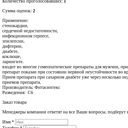
Количество проголосовавших:
1
Сумма оценок:
2
Применение:
стенокардии,
сердечной недостаточности,
инфекционном герпесе,
эпилепсии,
дифтерии,
диабете,
коклюше,
ларингите.
входит во многие гомеопатические препараты для мужчин, пр
препарат показан при состоянии нервной неустойчивости во в
Прием препарата при сахарном диабете уже через несколько не
приемов препарата.
Производитель: Фитасинтекс
Разведения: С6
Заказ товара
Менеджеры компании ответят на все Ваши вопросы, подберут 
Имя
*
Телефон
*