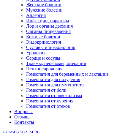
Женские болезни
Мужские болезни
Аллергия
Инфекции, паразиты
Лор и органы дыхания
Органы пищеварения
Кожные болезни
Эндокринология
Суставы и позвоночник
Урология
Сердце и сосуды
Травмы, переломы, операции
Психоневрология
Гомеопатия для беременных и лактации
Гомеопатия для похудения
Гомеопатия для иммунитета
Гомеопатия от боли
Гомеопатия от алкоголизма
Гомеопатия от курения
Гомеопатия от отеков
Вопросы
Отзывы
Контакты
+7 (495) 502-24-26