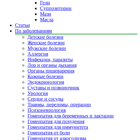
Гели
Суппозитории
Мази
Масла
Статьи
По заболеваниям
Детские болезни
Женские болезни
Мужские болезни
Аллергия
Инфекции, паразиты
Лор и органы дыхания
Органы пищеварения
Кожные болезни
Эндокринология
Суставы и позвоночник
Урология
Сердце и сосуды
Травмы, переломы, операции
Психоневрология
Гомеопатия для беременных и лактации
Гомеопатия для похудения
Гомеопатия для иммунитета
Гомеопатия от боли
Гомеопатия от алкоголизма