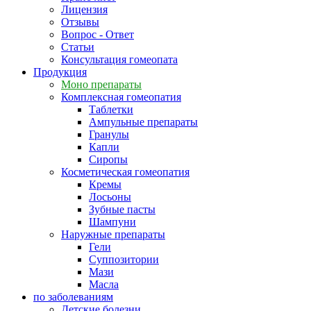
Лицензия
Отзывы
Вопрос - Ответ
Статьи
Консультация гомеопата
Продукция
Моно препараты
Комплексная гомеопатия
Таблетки
Ампульные препараты
Гранулы
Капли
Сиропы
Косметическая гомеопатия
Кремы
Лосьоны
Зубные пасты
Шампуни
Наружные препараты
Гели
Суппозитории
Мази
Масла
по заболеваниям
Детские болезни