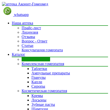
whatsapp
Наша аптека
Прайс-лист
Лицензия
Отзывы
Вопрос - Ответ
Статьи
Консультация гомеопата
Каталог
Моно препараты
Комплексная гомеопатия
Таблетки
Ампульные препараты
Гранулы
Капли
Сиропы
Косметическая гомеопатия
Кремы
Лосьоны
Зубные пасты
Шампуни