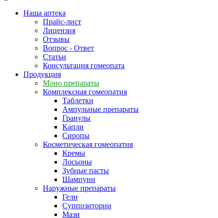
Наша аптека
Прайс-лист
Лицензия
Отзывы
Вопрос - Ответ
Статьи
Консультация гомеопата
Продукция
Моно препараты
Комплексная гомеопатия
Таблетки
Ампульные препараты
Гранулы
Капли
Сиропы
Косметическая гомеопатия
Кремы
Лосьоны
Зубные пасты
Шампуни
Наружные препараты
Гели
Суппозитории
Мази