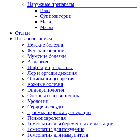
Наружные препараты
Гели
Суппозитории
Мази
Масла
Статьи
По заболеваниям
Детские болезни
Женские болезни
Мужские болезни
Аллергия
Инфекции, паразиты
Лор и органы дыхания
Органы пищеварения
Кожные болезни
Эндокринология
Суставы и позвоночник
Урология
Сердце и сосуды
Травмы, переломы, операции
Психоневрология
Гомеопатия для беременных и лактации
Гомеопатия для похудения
Гомеопатия для иммунитета