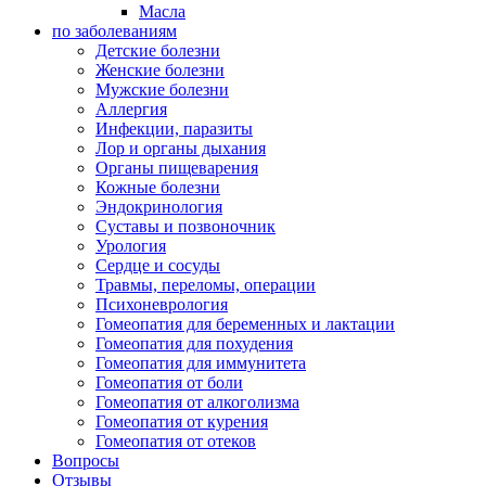
Масла
по заболеваниям
Детские болезни
Женские болезни
Мужские болезни
Аллергия
Инфекции, паразиты
Лор и органы дыхания
Органы пищеварения
Кожные болезни
Эндокринология
Суставы и позвоночник
Урология
Сердце и сосуды
Травмы, переломы, операции
Психоневрология
Гомеопатия для беременных и лактации
Гомеопатия для похудения
Гомеопатия для иммунитета
Гомеопатия от боли
Гомеопатия от алкоголизма
Гомеопатия от курения
Гомеопатия от отеков
Вопросы
Отзывы