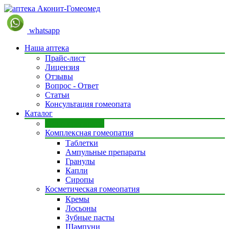
whatsapp
Наша аптека
Прайс-лист
Лицензия
Отзывы
Вопрос - Ответ
Статьи
Консультация гомеопата
Каталог
Моно препараты
Комплексная гомеопатия
Таблетки
Ампульные препараты
Гранулы
Капли
Сиропы
Косметическая гомеопатия
Кремы
Лосьоны
Зубные пасты
Шампуни