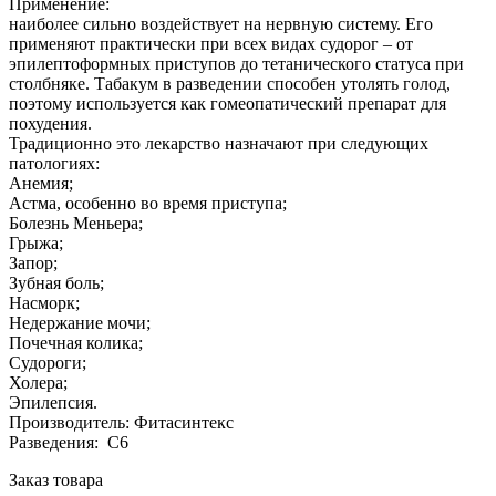
Применение:
наиболее сильно воздействует на нервную систему. Его
применяют практически при всех видах судорог – от
эпилептоформных приступов до тетанического статуса при
столбняке. Табакум в разведении способен утолять голод,
поэтому используется как гомеопатический препарат для
похудения.
Традиционно это лекарство назначают при следующих
патологиях:
Анемия;
Астма, особенно во время приступа;
Болезнь Меньера;
Грыжа;
Запор;
Зубная боль;
Насморк;
Недержание мочи;
Почечная колика;
Судороги;
Холера;
Эпилепсия.
Производитель: Фитасинтекс
Разведения: С6
Заказ товара