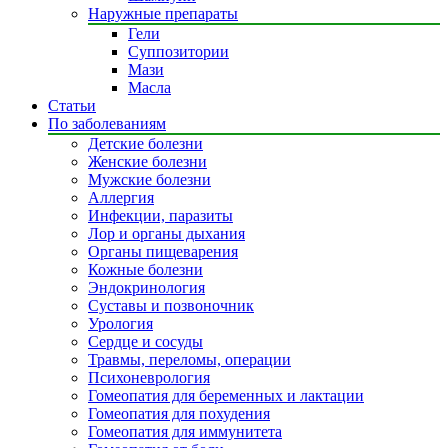
Наружные препараты
Гели
Суппозитории
Мази
Масла
Статьи
По заболеваниям
Детские болезни
Женские болезни
Мужские болезни
Аллергия
Инфекции, паразиты
Лор и органы дыхания
Органы пищеварения
Кожные болезни
Эндокринология
Суставы и позвоночник
Урология
Сердце и сосуды
Травмы, переломы, операции
Психоневрология
Гомеопатия для беременных и лактации
Гомеопатия для похудения
Гомеопатия для иммунитета