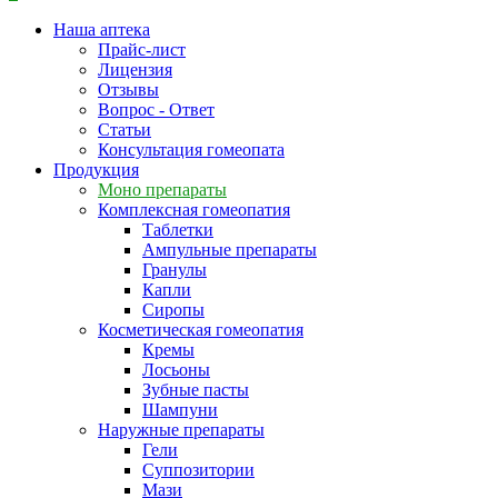
Наша аптека
Прайс-лист
Лицензия
Отзывы
Вопрос - Ответ
Статьи
Консультация гомеопата
Продукция
Моно препараты
Комплексная гомеопатия
Таблетки
Ампульные препараты
Гранулы
Капли
Сиропы
Косметическая гомеопатия
Кремы
Лосьоны
Зубные пасты
Шампуни
Наружные препараты
Гели
Суппозитории
Мази