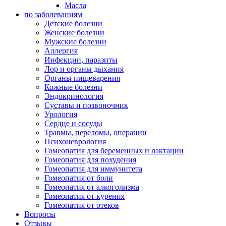
Масла
по заболеваниям
Детские болезни
Женские болезни
Мужские болезни
Аллергия
Инфекции, паразиты
Лор и органы дыхания
Органы пищеварения
Кожные болезни
Эндокринология
Суставы и позвоночник
Урология
Сердце и сосуды
Травмы, переломы, операции
Психоневрология
Гомеопатия для беременных и лактации
Гомеопатия для похудения
Гомеопатия для иммунитета
Гомеопатия от боли
Гомеопатия от алкоголизма
Гомеопатия от курения
Гомеопатия от отеков
Вопросы
Отзывы