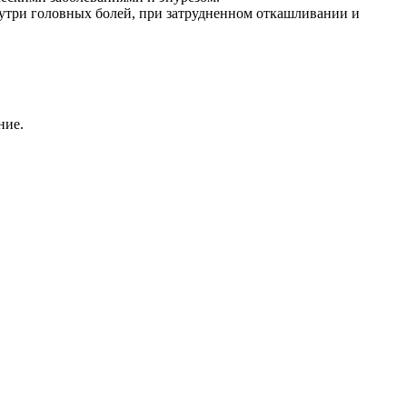
знутри головных болей, при затрудненном откашливании и
ние.