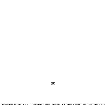
(0)
гомеопатический препарат для детей, страдающих дерматологич