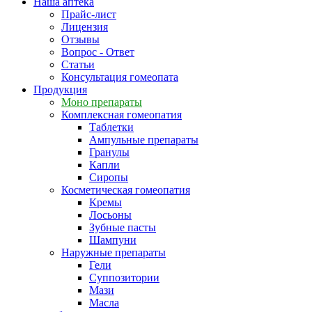
Наша аптека
Прайс-лист
Лицензия
Отзывы
Вопрос - Ответ
Статьи
Консультация гомеопата
Продукция
Моно препараты
Комплексная гомеопатия
Таблетки
Ампульные препараты
Гранулы
Капли
Сиропы
Косметическая гомеопатия
Кремы
Лосьоны
Зубные пасты
Шампуни
Наружные препараты
Гели
Суппозитории
Мази
Масла