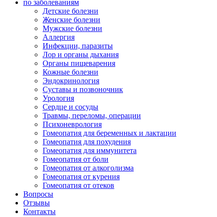
по заболеваниям
Детские болезни
Женские болезни
Мужские болезни
Аллергия
Инфекции, паразиты
Лор и органы дыхания
Органы пищеварения
Кожные болезни
Эндокринология
Суставы и позвоночник
Урология
Сердце и сосуды
Травмы, переломы, операции
Психоневрология
Гомеопатия для беременных и лактации
Гомеопатия для похудения
Гомеопатия для иммунитета
Гомеопатия от боли
Гомеопатия от алкоголизма
Гомеопатия от курения
Гомеопатия от отеков
Вопросы
Отзывы
Контакты