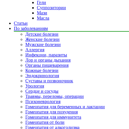
Гели
Суппозитории
Мази
Масла
Статьи
По заболеваниям
Детские болезни
Женские болезни
Мужские болезни
Аллергия
Инфекции, паразиты
Лор и органы дыхания
Органы пищеварения
Кожные болезни
Эндокринология
Суставы и позвоночник
Урология
Сердце и сосуды
Травмы, переломы, операции
Психоневрология
Гомеопатия для беременных и лактации
Гомеопатия для похудения
Гомеопатия для иммунитета
Гомеопатия от боли
Гомеопатия от алкоголизма