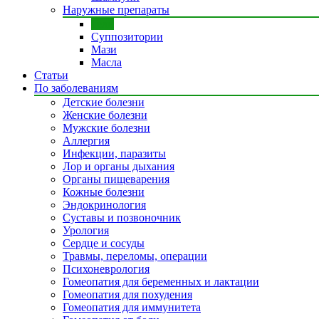
Наружные препараты
Гели
Суппозитории
Мази
Масла
Статьи
По заболеваниям
Детские болезни
Женские болезни
Мужские болезни
Аллергия
Инфекции, паразиты
Лор и органы дыхания
Органы пищеварения
Кожные болезни
Эндокринология
Суставы и позвоночник
Урология
Сердце и сосуды
Травмы, переломы, операции
Психоневрология
Гомеопатия для беременных и лактации
Гомеопатия для похудения
Гомеопатия для иммунитета