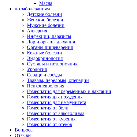
Масла
по заболеваниям
Детские болезни
Женские болезни
Мужские болезни
Аллергия
Инфекции, паразиты
Лор и органы дыхания
Органы пищеварения
Кожные болезни
Эндокринология
Суставы и позвоночник
Урология
Сердце и сосуды
Травмы, переломы, операции
Психоневрология
Гомеопатия для беременных и лактации
Гомеопатия для похудения
Гомеопатия для иммунитета
Гомеопатия от боли
Гомеопатия от алкоголизма
Гомеопатия от курения
Гомеопатия от отеков
Вопросы
Отзывы