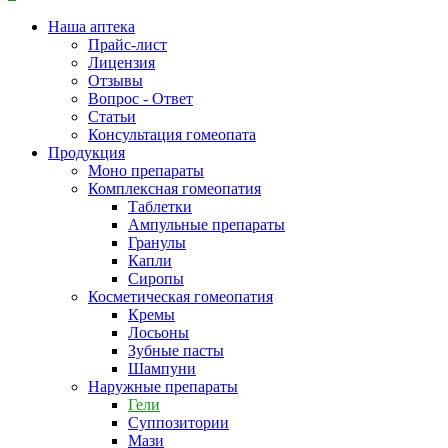
Наша аптека
Прайс-лист
Лицензия
Отзывы
Вопрос - Ответ
Статьи
Консультация гомеопата
Продукция
Моно препараты
Комплексная гомеопатия
Таблетки
Ампульные препараты
Гранулы
Капли
Сиропы
Косметическая гомеопатия
Кремы
Лосьоны
Зубные пасты
Шампуни
Наружные препараты
Гели
Суппозитории
Мази