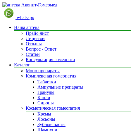
whatsapp
Наша аптека
Прайс-лист
Лицензия
Отзывы
Вопрос - Ответ
Статьи
Консультация гомеопата
Каталог
Моно препараты
Комплексная гомеопатия
Таблетки
Ампульные препараты
Гранулы
Капли
Сиропы
Косметическая гомеопатия
Кремы
Лосьоны
Зубные пасты
Шампуни