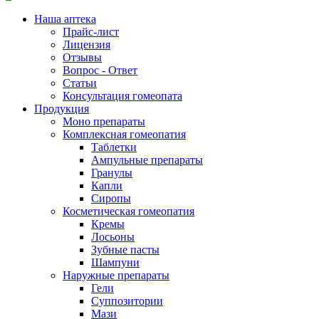
Наша аптека
Прайс-лист
Лицензия
Отзывы
Вопрос - Ответ
Статьи
Консультация гомеопата
Продукция
Моно препараты
Комплексная гомеопатия
Таблетки
Ампульные препараты
Гранулы
Капли
Сиропы
Косметическая гомеопатия
Кремы
Лосьоны
Зубные пасты
Шампуни
Наружные препараты
Гели
Суппозитории
Мази