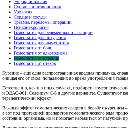
Эндокринология
Суставы и позвоночник
Урология
Сердце и сосуды
Травмы, переломы, операции
Психоневрология
Гомеопатия для беременных и лактации
Гомеопатия для похудения
Гомеопатия для иммунитета
Гомеопатия от боли
Гомеопатия от алкоголизма
Гомеопатия от курения
Гомеопатия от отеков
Курение – еще одна распространенная вредная привычка, справ
очищая его от смол, попадающих во время употребления табак
Естественно, как и в иных случаях, подбирать гомеопатически
и ЭДАС-961, Селениум С-6 и другие варианты. Существуют ка
терапевтический эффект.
Важный эффект гомопатических средств в борьбе с курением – 
а вот под протекцией препаратов гомеопатического ряда проце
состоянии организма, но и помогает избавиться от пагубной п
Дополнительно гомеопатические препараты обладают следую