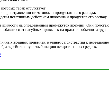
которых табак отсутствует;
о при отравлении никотином и продуктами его распада;
ждены негативным действием никотина и продуктов его распада.
ависимости на определенный промежуток времени. Они помогаю
то избавиться от пагубных привычек на практике обычно затрудн
зличных вредных привычек, начиная с пристрастия к перееданию,
одобрать действенную комбинацию лекарственных средств.
6