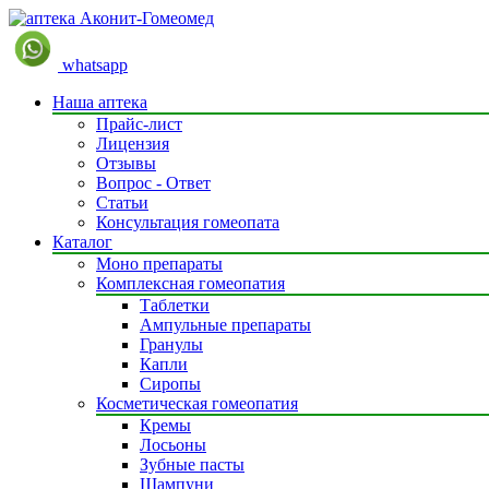
whatsapp
Наша аптека
Прайс-лист
Лицензия
Отзывы
Вопрос - Ответ
Статьи
Консультация гомеопата
Каталог
Моно препараты
Комплексная гомеопатия
Таблетки
Ампульные препараты
Гранулы
Капли
Сиропы
Косметическая гомеопатия
Кремы
Лосьоны
Зубные пасты
Шампуни