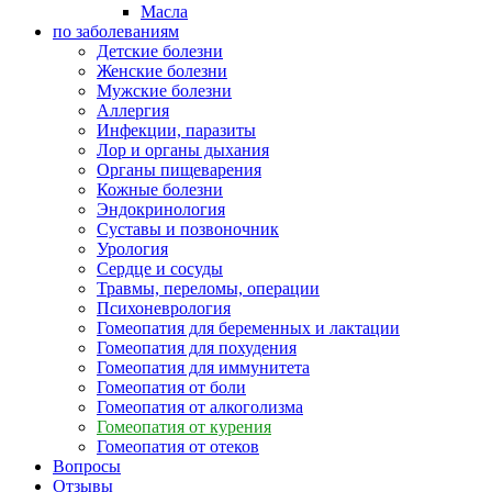
Масла
по заболеваниям
Детские болезни
Женские болезни
Мужские болезни
Аллергия
Инфекции, паразиты
Лор и органы дыхания
Органы пищеварения
Кожные болезни
Эндокринология
Суставы и позвоночник
Урология
Сердце и сосуды
Травмы, переломы, операции
Психоневрология
Гомеопатия для беременных и лактации
Гомеопатия для похудения
Гомеопатия для иммунитета
Гомеопатия от боли
Гомеопатия от алкоголизма
Гомеопатия от курения
Гомеопатия от отеков
Вопросы
Отзывы