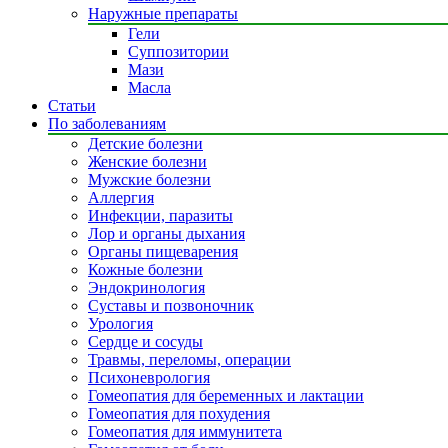
Наружные препараты
Гели
Суппозитории
Мази
Масла
Статьи
По заболеваниям
Детские болезни
Женские болезни
Мужские болезни
Аллергия
Инфекции, паразиты
Лор и органы дыхания
Органы пищеварения
Кожные болезни
Эндокринология
Суставы и позвоночник
Урология
Сердце и сосуды
Травмы, переломы, операции
Психоневрология
Гомеопатия для беременных и лактации
Гомеопатия для похудения
Гомеопатия для иммунитета