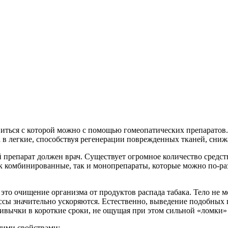
иться с которой можно с помощью гомеопатических препаратов. 
а в легкие, способствуя регенерации поврежденных тканей, сни
й препарат должен врач. Существует огромное количество средс
к комбинированные, так и монопрепараты, которые можно по-ра
это очищение организма от продуктов распада табака. Тело не мо
ссы значительно ускоряются. Естественно, выведение подобных 
ривычки в короткие сроки, не ощущая при этом сильной «ломки» 
щими свойствами: