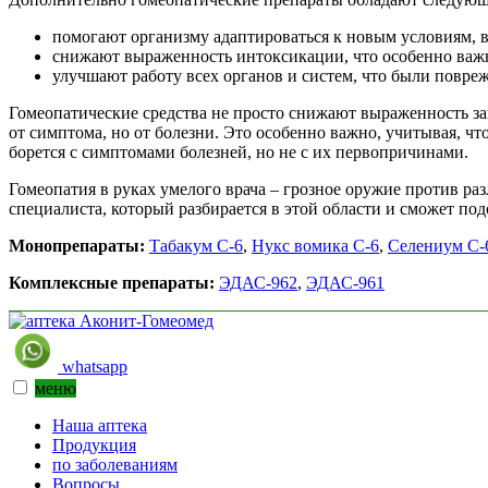
помогают организму адаптироваться к новым условиям, в 
снижают выраженность интоксикации, что особенно важн
улучшают работу всех органов и систем, что были повре
Гомеопатические средства не просто снижают выраженность з
от симптома, но от болезни. Это особенно важно, учитывая, ч
борется с симптомами болезней, но не с их первопричинами.
Гомеопатия в руках умелого врача – грозное оружие против ра
специалиста, который разбирается в этой области и сможет п
Монопрепараты:
Табакум С-6
,
Нукс вомика С-6
,
Селениум С-
Комплексные препараты:
ЭДАС-962
,
ЭДАС-961
whatsapp
меню
Наша аптека
Продукция
по заболеваниям
Вопросы