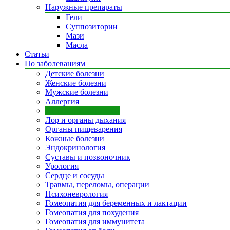
Наружные препараты
Гели
Суппозитории
Мази
Масла
Статьи
По заболеваниям
Детские болезни
Женские болезни
Мужские болезни
Аллергия
Инфекции, паразиты
Лор и органы дыхания
Органы пищеварения
Кожные болезни
Эндокринология
Суставы и позвоночник
Урология
Сердце и сосуды
Травмы, переломы, операции
Психоневрология
Гомеопатия для беременных и лактации
Гомеопатия для похудения
Гомеопатия для иммунитета