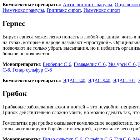
Комплексные препараты:
Антигриппин гранулы
,
Оциллокок
Иммунокс гранулы
,
Гриппакс сироп
,
Иммунокс сироп
Герпес
Вирус герпеса может легко попасть в любой организм, жить в 
на губах, которые в народе называют «простудой». Официальна
позволяют не только убрать высыпания, но и избавить организм
больше не появляется.
Монопрепараты:
Берберис С-6
,
Гамамелис С-6
,
Ува урси С-6
,
С-6
,
Гепар сульфур С-6
Комплексные препараты:
ЭДАС-140
,
ЭДАС-940
,
ЭДАС
-101
,
Грибок
Грибковые заболевания кожи и ногтей – это неудобно, неприятн
Грибок действительно сложно убить, но можно сделать так, что
Гомеопатия при грибке оказывает комплексное воздействие, по
силы, активизируют борьбу с инфекцией, в результате чего гри
Монопрепараты:
Гепар сульфур С-6
,
Сульфур С-6
,
Туя С-6
,
Ме