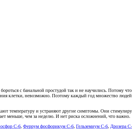
бороться с банальной простудой так и не научились. Потому чт
ожения клетки, невозможно. Поэтому каждый год множество люд
ают температуру и устраняют другие симптомы. Они стимулирую
ает меньше, чем за неделю. И нет риска осложнений, что важно.
осфор С-6
,
Феррум фосфорикум С-6
,
Гельземиум С-6
,
Дрозера С