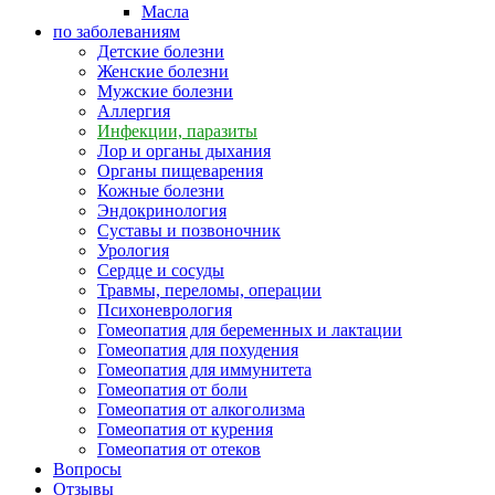
Масла
по заболеваниям
Детские болезни
Женские болезни
Мужские болезни
Аллергия
Инфекции, паразиты
Лор и органы дыхания
Органы пищеварения
Кожные болезни
Эндокринология
Суставы и позвоночник
Урология
Сердце и сосуды
Травмы, переломы, операции
Психоневрология
Гомеопатия для беременных и лактации
Гомеопатия для похудения
Гомеопатия для иммунитета
Гомеопатия от боли
Гомеопатия от алкоголизма
Гомеопатия от курения
Гомеопатия от отеков
Вопросы
Отзывы