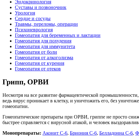
Эндокринология
Суставы и позвоночник
Урология
Сердце и сосуды
Травмы, переломы, операции
Психоневрология
Гомеопатия для беременных и лактации
Гомеопатия для похудения
Гомеопатия для иммунитета
Гомеопатия от боли
Гомеопатия от алкоголизма
Гомеопатия от курения
Гомеопатия от отеков
Грипп, ОРВИ
Несмотря на все развитие фармацевтической промышленности, 
ведь вирус проникает в клетку, и уничтожить его, без уничт
гомеопатии.
Гомеопатические препараты при ОРВИ, гриппе не просто сниж
быстрее справляется с вирусной атакой, и человек выздоравлив
Монопрепараты:
Аконит С-6
,
Бриония С-6
,
Белладонна С-6
,
Ф