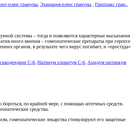
нит-плюс гранулы
,
Эхинацея-
плюс гранулы
,
Гриппакс гран.
,
ммунной системы – тогда и появляются характерные высыпания
опатия иного мнения – гомеопатические препараты при герпесе
них органов, в результате чего вирус погибает, и «простуда»
ксикодендрон С-6
,
Натриум хлоратум С-6
,
Ацидум нитрикум
о бороться, по крайней мере, с помощью аптечных средств.
меопатические средства.
низм, гомеопатические лекарства стимулируют его защитные