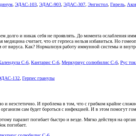
цинум
,
ЭДАС-103
,
ЭДАС-903
,
ЭДАС-307
,
Энгистол
,
Гирель
,
Ако
нем долго и никак себя не проявлять. До момента ослабления и
я медицина считает, что от герпеса нельзя избавиться. Но гоме
 от вируса. Как? Нормализуя работу иммунной системы и внутрен
Календула С-6
,
Кантарис С-6
,
Меркуриус солюбилис С-6
,
Р
ус то
ЭДАС-132
,
Герпес гранулы
о и неэстетично. И проблема в том, что с грибком крайне сложн
 организм сам будет бороться с инфекцией. И в этом помогут го
этому паразит погибает быстро и везде. Мягко действуя на орга
бок погибает.
ркуриус солюбилис С-6