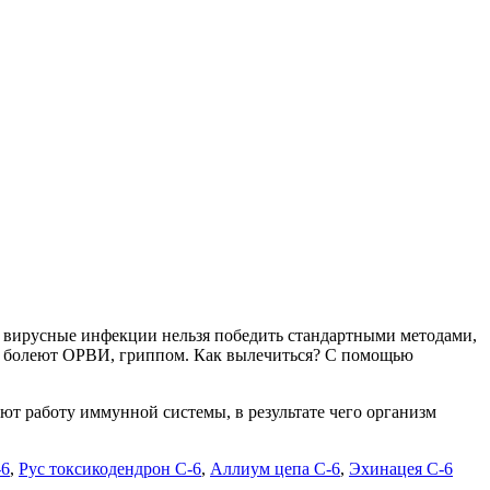
о вирусные инфекции нельзя победить стандартными методами,
ей болеют ОРВИ, гриппом. Как вылечиться? С помощью
т работу иммунной системы, в результате чего организм
-6
,
Рус токсикодендрон С-6
,
Аллиум цепа С-6
,
Эхинацея С-6