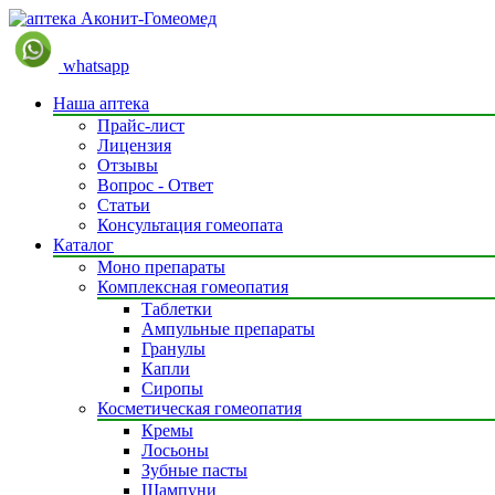
whatsapp
Наша аптека
Прайс-лист
Лицензия
Отзывы
Вопрос - Ответ
Статьи
Консультация гомеопата
Каталог
Моно препараты
Комплексная гомеопатия
Таблетки
Ампульные препараты
Гранулы
Капли
Сиропы
Косметическая гомеопатия
Кремы
Лосьоны
Зубные пасты
Шампуни