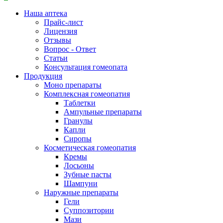
Наша аптека
Прайс-лист
Лицензия
Отзывы
Вопрос - Ответ
Статьи
Консультация гомеопата
Продукция
Моно препараты
Комплексная гомеопатия
Таблетки
Ампульные препараты
Гранулы
Капли
Сиропы
Косметическая гомеопатия
Кремы
Лосьоны
Зубные пасты
Шампуни
Наружные препараты
Гели
Суппозитории
Мази