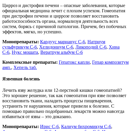
Цирроз и дистрофия печени – опасные заболевания, которые
официальная медицина лечит с плохим успехом. Гомеопатия
при дистрофии печени и циррозе позволяет восстановить
работоспособность органа, нормализуя деятельность всех
систем, борясь с причиной патологии. Причем, без побочных
эффектов, мягко, но успешно.
Монопрепараты:
Кардуус марианус С-6
,
Натриум
сульфурикум С-6
,
Хелидониум С-6
,
Ликоподий С-6
,
Хина
С-6
,
Нукс мошата
,
Вератрум альбум С-6
Комплексные препараты:
Гепатокс капли
,
Гепар композитум
амп.
,
Хепель таб.
Язвенная болезнь
Лечить язву желудка или 12-перстной кишки гомеопатией?
Это хорошее решение, так как гомеопатия при язве позволяет
восстановить ткани, наладить процессы пищеварения,
устранить те нарушения, которые привели к болезни. С
помощью правильно подобранных лекарств можно навсегда
избавиться от язвы – это доказано.
Монопрепараты:
Ирис С-6
,
Калиум бихромикум С-6
,