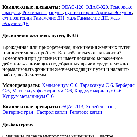
Комплексные препараты:
ЭДАС-120
,
ЭДАС-920
,
Геморракс
гранулы
,
Ректилайт гранулы
,
суппозитории Арника-Эскулюс
,
суппозитории Гамамелис ДН
,
мазь Гамамелис ДН
,
мазь
Эскулюс ДН
Дискинезия желчных путей, ЖКБ
Врожденная или приобретенная, дискинезия желчных путей
приносит много проблем. Как избавиться от патологии?
Гомеопатия при дискинезии имеет доказано выраженное
действие – с помощью подобранных врачом средств можно
нормализовать функции желчевыводящих путей и наладить
работу всей системы.
Монопрепараты:
Хелидониум С-6
,
Тараксакум С-6
,
Берберис
С-6
,
Магнезиум фосфорикум С-6
,
Кардуус марианус С-6
,
Купрум металликум С-6
Комплексные препараты:
ЭДАС-113
,
Холебел гран.
,
Энтерикс гран.
,
Гастрол капли
,
Гепатокс капли
Дисбактериоз
Смещение баланса микрофлоры кишечника – частое