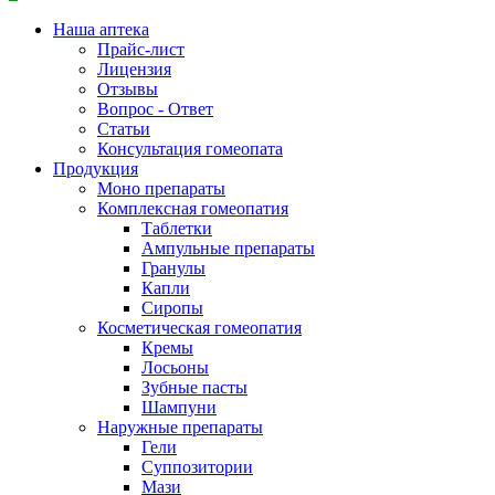
Наша аптека
Прайс-лист
Лицензия
Отзывы
Вопрос - Ответ
Статьи
Консультация гомеопата
Продукция
Моно препараты
Комплексная гомеопатия
Таблетки
Ампульные препараты
Гранулы
Капли
Сиропы
Косметическая гомеопатия
Кремы
Лосьоны
Зубные пасты
Шампуни
Наружные препараты
Гели
Суппозитории
Мази