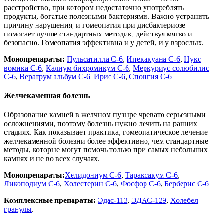
расстройство, при котором недостаточно употреблять
продукты, богатые полезными бактериями. Важно устранить
причину нарушения, и гомеопатия при дисбактериозе
помогает лучше стандартных методик, действуя мягко и
безопасно. Гомеопатия эффективна и у детей, и у взрослых.
Монопрепараты:
Пульсатилла С-6
,
Ипекакуана С-6
,
Нукс
вомика С-6
,
Калиум бихромикум С-6
,
Меркуриус солюбилис
С-6
,
Вератрум альбум С-6
,
Ирис С-6
,
Спонгия С-6
Желчекаменная болезнь
Образование камней в желчном пузыре чревато серьезными
осложнениями, поэтому болезнь нужно лечить на ранних
стадиях. Как показывает практика, гомеопатическое лечение
желчекаменной болезни более эффективно, чем стандартные
методы, которые могут помочь только при самых небольших
камнях и не во всех случаях.
Монопрепараты:
Хелидониум С-6
,
Тараксакум С-6
,
Ликоподиум С-6
,
Холестерин С-6
,
Фосфор С-6
,
Берберис С-6
Комплексные препараты:
Эдас-113
,
ЭДАС-129
,
Холебел
гранулы
.