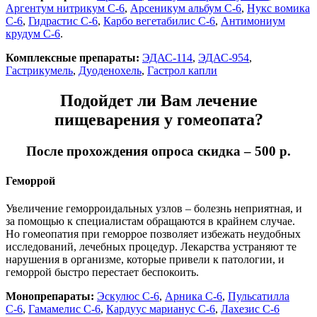
Аргентум нитрикум С-6
,
Арсеникум альбум С-6
,
Нукс вомика
С-6
,
Гидрастис С-6
,
Карбо вегетабилис С-6
,
Антимониум
крудум С-6
.
Комплексные препараты:
ЭДАС-114
,
ЭДАС-954
,
Гастрикумель
,
Дуоденохель
,
Гастрол капли
Подойдет ли Вам лечение
пищеварения у гомеопата?
После прохождения опроса скидка – 500 р.
Геморрой
Увеличение геморроидальных узлов – болезнь неприятная, и
за помощью к специалистам обращаются в крайнем случае.
Но гомеопатия при геморрое позволяет избежать неудобных
исследований, лечебных процедур. Лекарства устраняют те
нарушения в организме, которые привели к патологии, и
геморрой быстро перестает беспокоить.
Монопрепараты:
Эскулюс С-6
,
Арника С-6
,
Пульсатилла
С-6
,
Гамамелис С-6
,
Кардуус марианус С-6
,
Лахезис С-6