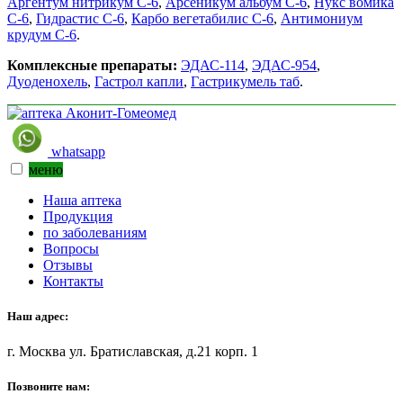
Аргентум нитрикум С-6
,
Арсеникум альбум С-6
,
Нукс вомика
С-6
,
Гидрастис С-6
,
Карбо вегетабилис С-6
,
Антимониум
крудум С-6
.
Комплексные препараты:
ЭДАС-114
,
ЭДАС-954
,
Дуоденохель
,
Гастрол капли
,
Гастрикумель таб
.
whatsapp
меню
Наша аптека
Продукция
по заболеваниям
Вопросы
Отзывы
Контакты
Наш адрес:
г. Москва ул. Братиславская, д.21 корп. 1
Позвоните нам: