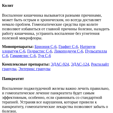
Колит
Воспаление кишечника вызывается разными причинами,
может быть острым и хроническим, но всегда доставляет
немало проблем. Гомеопатические средства при колите
позволяют избавиться от главной причины болезни, наладить
работу кишечника, устранить воспаление без угнетения
полезной микрофлоры.
Монопрепараты:
Бриония С-6
,
Графит С-6
,
Натриум
хлоратум С-6
,
Гидрастис С-6
,
Ликоподиум С-6
,
Пульсатилла
С-6
,
Гамамелис С-6
,
Туя С-6
Комплексные препараты:
ЭДАС-924
,
ЭДАС-124
,
Ректилайт
гранулы
,
Энтерикс гранулы
Панкреатит
Воспаление поджелудочной железы важно лечить правильно,
и гомеопатическое лечение панкреатита будет самым
эффективным, особенно, если сравнивать со стандартной
терапией. Устраняя все нарушения, которые привели к
панкреатиту, гомеопатические лекарства позволяют забыть о
болезни.