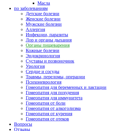
Масла
по заболеваниям
Детские болезни
Женские болезни
Мужские болезни
Аллергия
Инфекции, паразиты
Лор и органы дыхания
Органы пищеварения
Кожные болезни
Эндокринология
Суставы и позвоночник
Урология
Сердце и сосуды
Травмы, переломы, операции
Психоневрология
Гомеопатия для беременных и лактации
Гомеопатия для похудения
Гомеопатия для иммунитета
Гомеопатия от боли
Гомеопатия от алкоголизма
Гомеопатия от курения
Гомеопатия от отеков
Вопросы
Отзывы