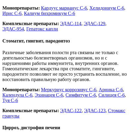
Монопрепараты:
Кардуус марианус С-6
,
Хелидониум С-6
,
Ирис С-6
,
Калиум бихромикум С-6
Комплексные препараты:
ЭДАС-114
,
ЭДАС-129
,
ЭДАС-954
,
Гепатокс капли
Стоматит, гингвит, пародонтоз
Различные заболевания полости рта связаны не только с
деятельностью болезнетворных организмов, но и с
нарушениями работы иммунитета, внутренних органов.
Гомеопатические лекарства при стоматите, гингивите,
пародонтите позволяют не просто устранить воспаление, но
восстановить правильную работу органов.
Монопрепараты:
Меркуриус коррозивус С-6
,
Арника С-6
,
К
алендула С-6
,
Эхинацея С-6
,
Симфитум С-6
,
Силицея С-6
,
Туя С-6
Комплексные препараты:
ЭДАС-122
,
ЭДАС-123
,
Стомакс
гранулы
Цирроз, дистрофия печени