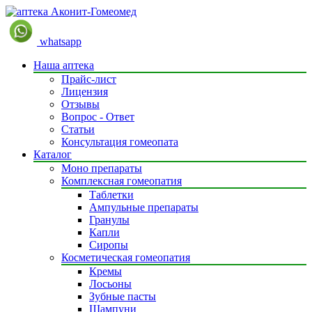
whatsapp
Наша аптека
Прайс-лист
Лицензия
Отзывы
Вопрос - Ответ
Статьи
Консультация гомеопата
Каталог
Моно препараты
Комплексная гомеопатия
Таблетки
Ампульные препараты
Гранулы
Капли
Сиропы
Косметическая гомеопатия
Кремы
Лосьоны
Зубные пасты
Шампуни