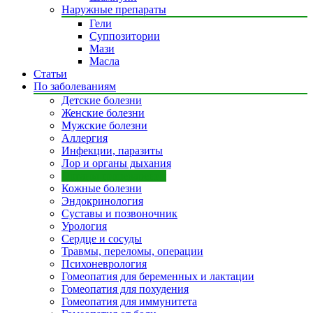
Наружные препараты
Гели
Суппозитории
Мази
Масла
Статьи
По заболеваниям
Детские болезни
Женские болезни
Мужские болезни
Аллергия
Инфекции, паразиты
Лор и органы дыхания
Органы пищеварения
Кожные болезни
Эндокринология
Суставы и позвоночник
Урология
Сердце и сосуды
Травмы, переломы, операции
Психоневрология
Гомеопатия для беременных и лактации
Гомеопатия для похудения
Гомеопатия для иммунитета