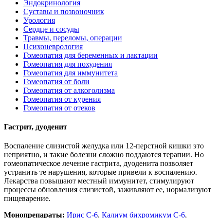
Эндокринология
Суставы и позвоночник
Урология
Сердце и сосуды
Травмы, переломы, операции
Психоневрология
Гомеопатия для беременных и лактации
Гомеопатия для похудения
Гомеопатия для иммунитета
Гомеопатия от боли
Гомеопатия от алкоголизма
Гомеопатия от курения
Гомеопатия от отеков
Гастрит, дуоденит
Воспаление слизистой желудка или 12-перстной кишки это
неприятно, и такие болезни сложно поддаются терапии. Но
гомеопатическое лечение гастрита, дуоденита позволяет
устранить те нарушения, которые привели к воспалению.
Лекарства повышают местный иммунитет, стимулируют
процессы обновления слизистой, заживляют ее, нормализуют
пищеварение.
Монопрепараты:
Ирис С-6
,
Калиум бихромикум С-6
,