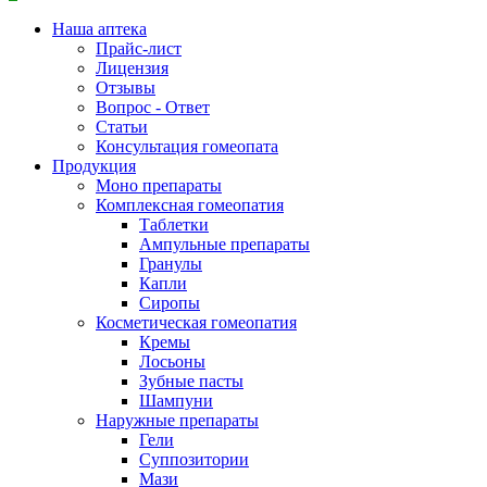
Наша аптека
Прайс-лист
Лицензия
Отзывы
Вопрос - Ответ
Статьи
Консультация гомеопата
Продукция
Моно препараты
Комплексная гомеопатия
Таблетки
Ампульные препараты
Гранулы
Капли
Сиропы
Косметическая гомеопатия
Кремы
Лосьоны
Зубные пасты
Шампуни
Наружные препараты
Гели
Суппозитории
Мази