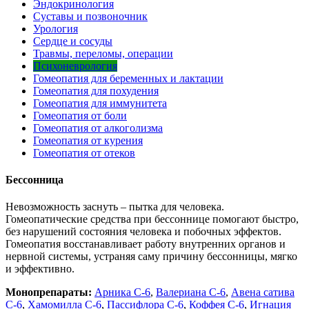
Эндокринология
Суставы и позвоночник
Урология
Сердце и сосуды
Травмы, переломы, операции
Психоневрология
Гомеопатия для беременных и лактации
Гомеопатия для похудения
Гомеопатия для иммунитета
Гомеопатия от боли
Гомеопатия от алкоголизма
Гомеопатия от курения
Гомеопатия от отеков
Бессонница
Невозможность заснуть – пытка для человека.
Гомеопатические средства при бессоннице помогают быстро,
без нарушений состояния человека и побочных эффектов.
Гомеопатия восстанавливает работу внутренних органов и
нервной системы, устраняя саму причину бессонницы, мягко
и эффективно.
Монопрепараты:
Арника С-6
,
Валериана С-6
,
Авена сатива
С-6
,
Хамомилла С-6
,
Пассифлора С-6
,
Коффея С-6
,
Игнация