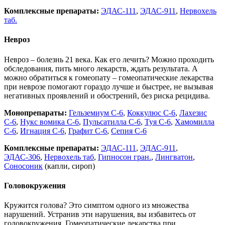
Комплексные препараты:
ЭДАС-111
,
ЭДАС-911
,
Нервохель
таб.
Невроз
Невроз – болезнь 21 века. Как его лечить? Можно проходить
обследования, пить много лекарств, ждать результата. А
можно обратиться к гомеопату – гомеопатические лекарства
при неврозе помогают гораздо лучше и быстрее, не вызывая
негативных проявлений и обострений, без риска рецидива.
Монопрепараты:
Гельземиум С-6
,
Коккулюс С-6
,
Лахезис
С-6
,
Нукс вомика С-6
,
Пульсатилла С-6
,
Туя С-6
,
Хамомилла
С-6
,
Игнация С-6
,
Графит С-6
,
Сепия С-6
Комплексные препараты:
ЭДАС-111
,
ЭДАС-911
,
ЭДАС-306
,
Нервохель таб
,
Гипносон гран.
,
Лингватон
,
Соносоник
(капли, сироп)
Головокружения
Кружится голова? Это симптом одного из множества
нарушений. Устранив эти нарушения, вы избавитесь от
головокружения. Гомеопатические лекарства при