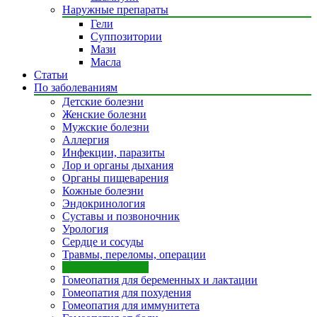
Наружные препараты
Гели
Суппозитории
Мази
Масла
Статьи
По заболеваниям
Детские болезни
Женские болезни
Мужские болезни
Аллергия
Инфекции, паразиты
Лор и органы дыхания
Органы пищеварения
Кожные болезни
Эндокринология
Суставы и позвоночник
Урология
Сердце и сосуды
Травмы, переломы, операции
Психоневрология
Гомеопатия для беременных и лактации
Гомеопатия для похудения
Гомеопатия для иммунитета