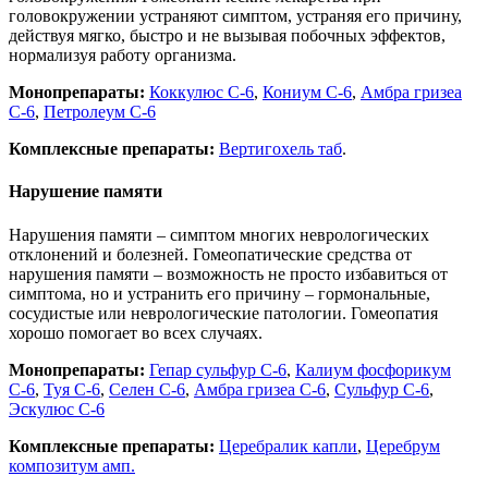
головокружении устраняют симптом, устраняя его причину,
действуя мягко, быстро и не вызывая побочных эффектов,
нормализуя работу организма.
Монопрепараты:
Коккулюс С-6
,
Кониум С-6
,
Амбра гризеа
С-6
,
Петролеум С-6
Комплексные препараты:
Вертигохель таб
.
Нарушение памяти
Нарушения памяти – симптом многих неврологических
отклонений и болезней. Гомеопатические средства от
нарушения памяти – возможность не просто избавиться от
симптома, но и устранить его причину – гормональные,
сосудистые или неврологические патологии. Гомеопатия
хорошо помогает во всех случаях.
Монопрепараты:
Гепар сульфур С-6
,
Калиум фосфорикум
С-6
,
Туя С-6
,
Селен С-6
,
Амбра гризеа С-6
,
Сульфур С-6
,
Эскулюс С-6
Комплексные препараты:
Церебралик капли
,
Церебрум
композитум амп.