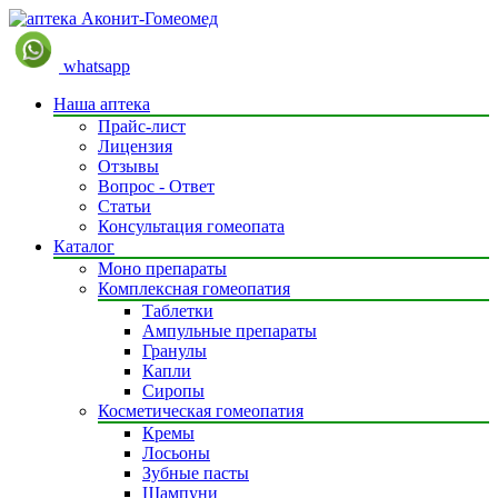
whatsapp
Наша аптека
Прайс-лист
Лицензия
Отзывы
Вопрос - Ответ
Статьи
Консультация гомеопата
Каталог
Моно препараты
Комплексная гомеопатия
Таблетки
Ампульные препараты
Гранулы
Капли
Сиропы
Косметическая гомеопатия
Кремы
Лосьоны
Зубные пасты
Шампуни