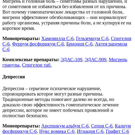
Мигрень и головная боль – симптомы разных нарушений, и
от симптомов не избавиться без избавления от их причины.
Вот почему гомеопатические лекарства от головной боли,
мигрени эффективнее обезболивающих – они нормализуют
работу организма, устраняя причины боли, а не купируя ее на
короткое время.
Монопрепараты:
Хамомилла С-6
,
Гельземиум С-6
,
Спигелия
С-6
,
Феррум фосфорикум С-6
,
Бриония С-6
,
Актея рацемоза
С-6
Комплексные препараты:
ЭДАС-109
,
ЭДАС-909
,
Мигрень
гранулы
,
Спигелон таб.
Депрессия
Депрессия – серьезное психическое нарушение,
спровоцировать которое могут разные причины.
Традиционные методы помогают далеко не всегда, но
доказало свою эффективность гомеопатическое лечение
депрессии, которое не имеет побочных проявлений и
полностью безопасно.
Монопрепараты:
Арсеникум альбум С-6
,
Сепия С-6
,
Калиум
фосфорикум С-6
,
Нукс вомика С-6,
Игнация С-6
,
Графит С-6