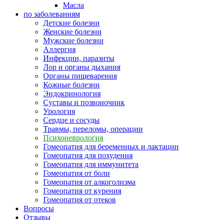
Масла
по заболеваниям
Детские болезни
Женские болезни
Мужские болезни
Аллергия
Инфекции, паразиты
Лор и органы дыхания
Органы пищеварения
Кожные болезни
Эндокринология
Суставы и позвоночник
Урология
Сердце и сосуды
Травмы, переломы, операции
Психоневрология
Гомеопатия для беременных и лактации
Гомеопатия для похудения
Гомеопатия для иммунитета
Гомеопатия от боли
Гомеопатия от алкоголизма
Гомеопатия от курения
Гомеопатия от отеков
Вопросы
Отзывы