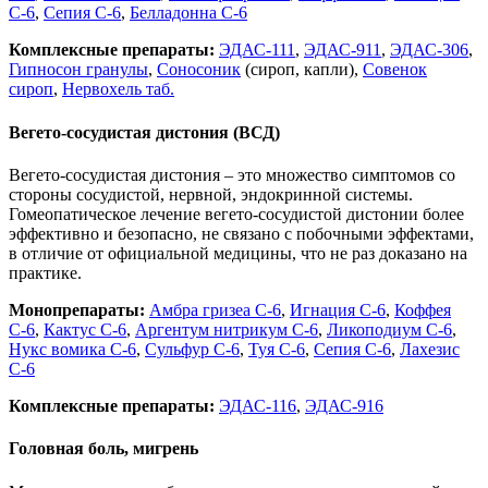
С-6
,
Сепия С-6
,
Белладонна С-6
Комплексные препараты:
ЭДАС-111
,
ЭДАС-911
,
ЭДАС-306
,
Гипносон гранулы
,
Соносоник
(сироп, капли),
Совенок
сироп
,
Нервохель таб.
Вегето-сосудистая дистония (ВСД)
Вегето-сосудистая дистония – это множество симптомов со
стороны сосудистой, нервной, эндокринной системы.
Гомеопатическое лечение вегето-сосудистой дистонии более
эффективно и безопасно, не связано с побочными эффектами,
в отличие от официальной медицины, что не раз доказано на
практике.
Монопрепараты:
Амбра гризеа С-6
,
Игнация С-6
,
Коффея
С-6
,
Кактус С-6
,
Аргентум нитрикум С-6
,
Ликоподиум С-6
,
Нукс вомика С-6
,
Сульфур С-6
,
Туя С-6
,
Сепия С-6
,
Лахезис
С-6
Комплексные препараты:
ЭДАС-116
,
ЭДАС-916
Головная боль, мигрень