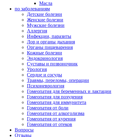
Масла
по заболеваниям
Детские болезни
Женские болезни
Мужские болезни
Аллергия
Инфекции, паразиты
Лор и органы дыхания
Органы пищеварения
Кожные болезни
Эндокринология
Суставы и позвоночник
Урология
Сердце и сосуды
Травмы, переломы, операции
Психоневрология
Гомеопатия для беременных и лактации
Гомеопатия для похудения
Гомеопатия для иммунитета
Гомеопатия от боли
Гомеопатия от алкоголизма
Гомеопатия от курения
Гомеопатия от отеков
Вопросы
Отзывы