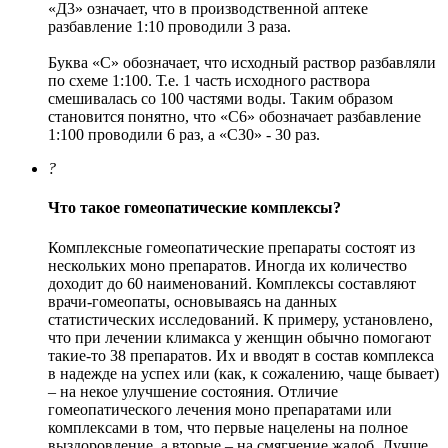
«Д3» означает, что в производственной аптеке
разбавление 1:10 проводили 3 раза.
Буква «С» обозначает, что исходный раствор разбавляли
по схеме 1:100. Т.е. 1 часть исходного раствора
смешивалась со 100 частями воды. Таким образом
становится понятно, что «С6» обозначает разбавление
1:100 проводили 6 раз, а «С30» - 30 раз.
?
Что такое гомеопатические комплексы?
Комплексные гомеопатические препараты состоят из
нескольких моно препаратов. Иногда их количество
доходит до 60 наименований. Комплексы составляют
врачи-гомеопаты, основываясь на данных
статистических исследований. К примеру, установлено,
что при лечении климакса у женщин обычно помогают
такие-то 38 препаратов. Их и вводят в состав комплекса
в надежде на успех или (как, к сожалению, чаще бывает)
– на некое улучшение состояния. Отличие
гомеопатического лечения моно препаратами или
комплексами в том, что первые нацелены на полное
выздоровление, а вторые – на смягчение жалоб. Лучше