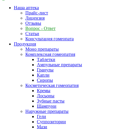
Наша аптека
Прайс-лист
Лицензия
Отзывы
Вопрос - Ответ
Статьи
Консультация гомеопата
Продукция
Моно препараты
Комплексная гомеопатия
Таблетки
Ампульные препараты
Гранулы
Капли
Сиропы
Косметическая гомеопатия
Кремы
Лосьоны
Зубные пасты
Шампуни
Наружные препараты
Гели
Суппозитории
Мази