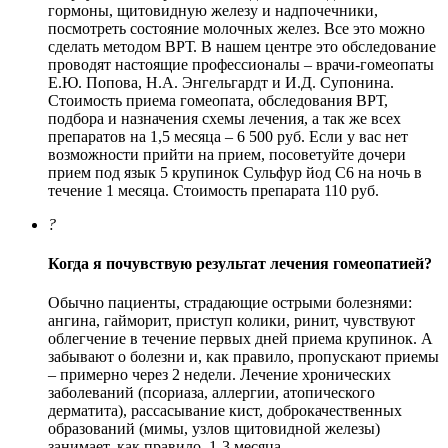
гормоны, щитовидную железу и надпочечники,
посмотреть состояние молочных желез. Все это можно
сделать методом ВРТ. В нашем центре это обследование
проводят настоящие профессионалы – врачи-гомеопаты
Е.Ю. Попова, Н.А. Энгельгардт и И.Д. Супонина.
Стоимость приема гомеопата, обследования ВРТ,
подбора и назначения схемы лечения, а так же всех
препаратов на 1,5 месяца – 6 500 руб. Если у вас нет
возможности прийти на прием, посоветуйте дочери
прием под язык 5 крупинок Сульфур йод С6 на ночь в
течение 1 месяца. Стоимость препарата 110 руб.
?
Когда я почувствую результат лечения гомеопатией?
Обычно пациенты, страдающие острыми болезнями:
ангина, гайморит, приступ колики, ринит, чувствуют
облегчение в течение первых дней приема крупинок. А
забывают о болезни и, как правило, пропускают приемы
– примерно через 2 недели. Лечение хронических
заболеваний (псориаза, аллергии, атопического
дерматита), рассасывание кист, доброкачественных
образований (мимы, узлов щитовидной железы)
занимает, как правило, 1-3 месяца.