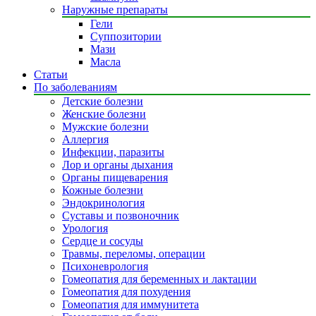
Наружные препараты
Гели
Суппозитории
Мази
Масла
Статьи
По заболеваниям
Детские болезни
Женские болезни
Мужские болезни
Аллергия
Инфекции, паразиты
Лор и органы дыхания
Органы пищеварения
Кожные болезни
Эндокринология
Суставы и позвоночник
Урология
Сердце и сосуды
Травмы, переломы, операции
Психоневрология
Гомеопатия для беременных и лактации
Гомеопатия для похудения
Гомеопатия для иммунитета