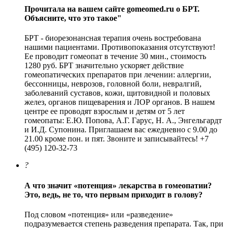
Прочитала на вашем сайте gomeomed.ru о БРТ.
Объясните, что это такое"
БРТ - биорезонансная терапия очень востребована
нашими пациентами. Противопоказания отсутствуют!
Ее проводит гомеопат в течение 30 мин., стоимость
1280 руб. БРТ значительно ускоряет действие
гомеопатических препаратов при лечении: аллергии,
бессонницы, неврозов, головной боли, невралгий,
заболеваний суставов, кожи, щитовидной и половых
желез, органов пищеварения и ЛОР органов. В нашем
центре ее проводят взрослым и детям от 5 лет
гомеопаты: Е.Ю. Попова, А.Г. Гарус, Н. А., Энгельгардт
и И.Д. Супонина. Приглашаем вас ежедневно с 9.00 до
21.00 кроме пон. и пят. Звоните и записывайтесь! +7
(495) 120-32-73
?
А что значит «потенция» лекарства в гомеопатии?
Это, ведь, не то, что первым приходит в голову?
Под словом «потенция» или «разведение»
подразумевается степень разведения препарата. Так, при