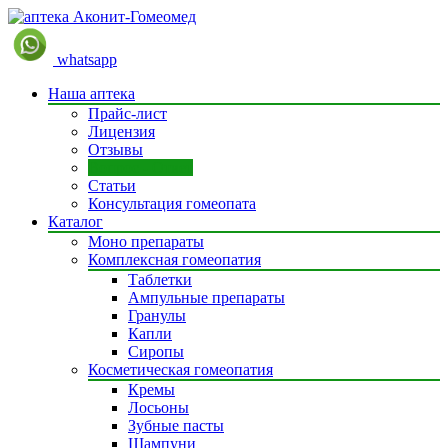
whatsapp
Наша аптека
Прайс-лист
Лицензия
Отзывы
Вопрос - Ответ
Статьи
Консультация гомеопата
Каталог
Моно препараты
Комплексная гомеопатия
Таблетки
Ампульные препараты
Гранулы
Капли
Сиропы
Косметическая гомеопатия
Кремы
Лосьоны
Зубные пасты
Шампуни