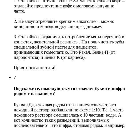
1. Старайтесь пить не больше 2-х чашек крепкого кофе –
отдавайте предпочтение кофе с молоком: капучино,
латте.
2. Не злоупотребляйте крепким алкоголем – можно
вино, пиво и коньяк-водку «по праздникам».
3. Старайтесь ограничить потребление мяты перечной в
конфетах, жевательной резинке… На ночь чистить зубы
специальной зубной пасты для пациентов,
принимающих гомеопатию. Это Ракал, Белка-П (от
пародонтоза) и Белка-К (от кариеса).
Приятного аппетита!
?
Подскажите, пожалуйста, что означает буква и цифра
рядом с названием?
Буква «Д», стоящая рядом с названием означает, что
исходный раствор разбавляли по схеме 1:10. Т.е. 1 часть
исходного раствора смешивалась с 10 частями воды. А
вот количество таких разведений, выполняемых
последовательно – это цифра, стоящая рядом. Например,