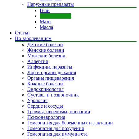
Наружные препараты
Гели
Суппозитории
Мази
Масла
Статьи
По заболеваниям
Детские болезни
Женские болезни
Мужские болезни
Аллергия
Инфекции, паразиты
Лор и органы дыхания
Органы пищеварения
Кожные болезни
Эндокринология
Суставы и позвоночник
Урология
Сердце и сосуды
Травмы, переломы, операции
Психоневрология
Гомеопатия для беременных и лактации
Гомеопатия для похудения
Гомеопатия для иммунитета