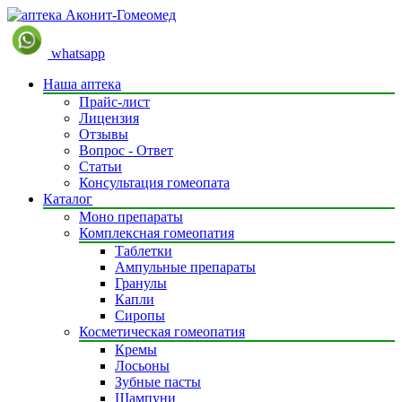
whatsapp
Наша аптека
Прайс-лист
Лицензия
Отзывы
Вопрос - Ответ
Статьи
Консультация гомеопата
Каталог
Моно препараты
Комплексная гомеопатия
Таблетки
Ампульные препараты
Гранулы
Капли
Сиропы
Косметическая гомеопатия
Кремы
Лосьоны
Зубные пасты
Шампуни