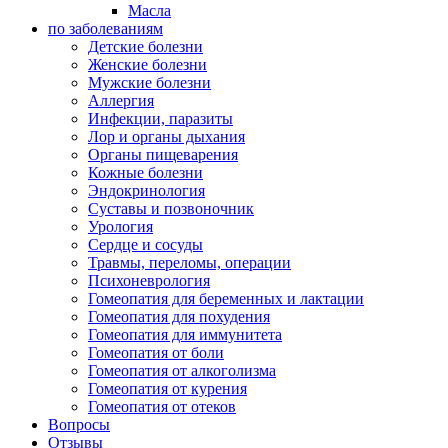
Масла
по заболеваниям
Детские болезни
Женские болезни
Мужские болезни
Аллергия
Инфекции, паразиты
Лор и органы дыхания
Органы пищеварения
Кожные болезни
Эндокринология
Суставы и позвоночник
Урология
Сердце и сосуды
Травмы, переломы, операции
Психоневрология
Гомеопатия для беременных и лактации
Гомеопатия для похудения
Гомеопатия для иммунитета
Гомеопатия от боли
Гомеопатия от алкоголизма
Гомеопатия от курения
Гомеопатия от отеков
Вопросы
Отзывы