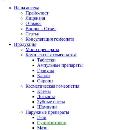
Наша аптека
Прайс-лист
Лицензия
Отзывы
Вопрос - Ответ
Статьи
Консультация гомеопата
Продукция
Моно препараты
Комплексная гомеопатия
Таблетки
Ампульные препараты
Гранулы
Капли
Сиропы
Косметическая гомеопатия
Кремы
Лосьоны
Зубные пасты
Шампуни
Наружные препараты
Гели
Суппозитории
Мази