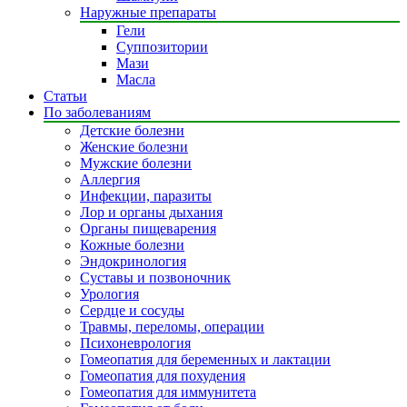
Наружные препараты
Гели
Суппозитории
Мази
Масла
Статьи
По заболеваниям
Детские болезни
Женские болезни
Мужские болезни
Аллергия
Инфекции, паразиты
Лор и органы дыхания
Органы пищеварения
Кожные болезни
Эндокринология
Суставы и позвоночник
Урология
Сердце и сосуды
Травмы, переломы, операции
Психоневрология
Гомеопатия для беременных и лактации
Гомеопатия для похудения
Гомеопатия для иммунитета