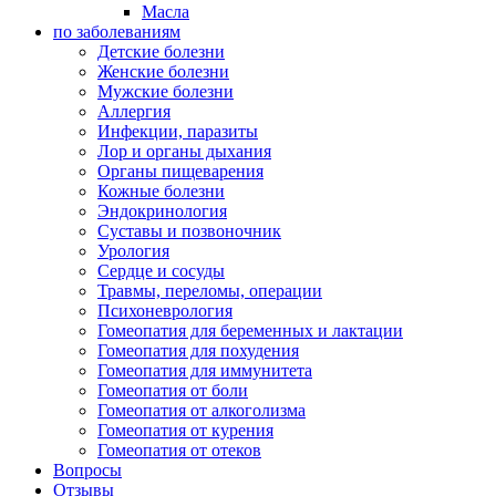
Масла
по заболеваниям
Детские болезни
Женские болезни
Мужские болезни
Аллергия
Инфекции, паразиты
Лор и органы дыхания
Органы пищеварения
Кожные болезни
Эндокринология
Суставы и позвоночник
Урология
Сердце и сосуды
Травмы, переломы, операции
Психоневрология
Гомеопатия для беременных и лактации
Гомеопатия для похудения
Гомеопатия для иммунитета
Гомеопатия от боли
Гомеопатия от алкоголизма
Гомеопатия от курения
Гомеопатия от отеков
Вопросы
Отзывы