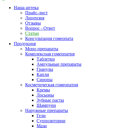
Наша аптека
Прайс-лист
Лицензия
Отзывы
Вопрос - Ответ
Статьи
Консультация гомеопата
Продукция
Моно препараты
Комплексная гомеопатия
Таблетки
Ампульные препараты
Гранулы
Капли
Сиропы
Косметическая гомеопатия
Кремы
Лосьоны
Зубные пасты
Шампуни
Наружные препараты
Гели
Суппозитории
Мази