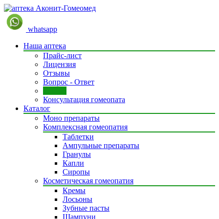
whatsapp
Наша аптека
Прайс-лист
Лицензия
Отзывы
Вопрос - Ответ
Статьи
Консультация гомеопата
Каталог
Моно препараты
Комплексная гомеопатия
Таблетки
Ампульные препараты
Гранулы
Капли
Сиропы
Косметическая гомеопатия
Кремы
Лосьоны
Зубные пасты
Шампуни