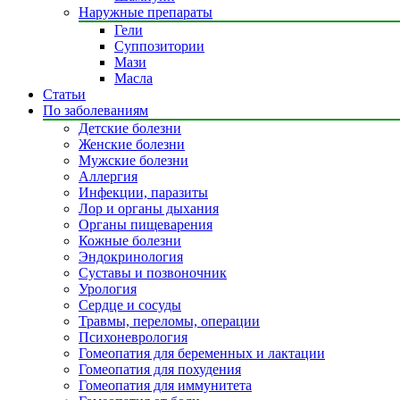
Наружные препараты
Гели
Суппозитории
Мази
Масла
Статьи
По заболеваниям
Детские болезни
Женские болезни
Мужские болезни
Аллергия
Инфекции, паразиты
Лор и органы дыхания
Органы пищеварения
Кожные болезни
Эндокринология
Суставы и позвоночник
Урология
Сердце и сосуды
Травмы, переломы, операции
Психоневрология
Гомеопатия для беременных и лактации
Гомеопатия для похудения
Гомеопатия для иммунитета