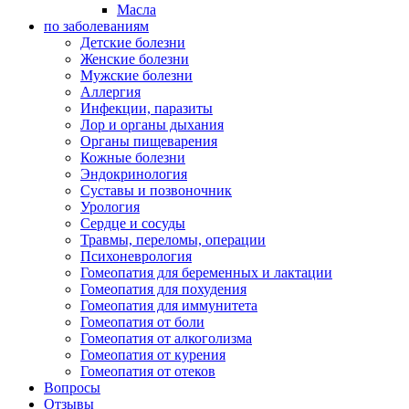
Масла
по заболеваниям
Детские болезни
Женские болезни
Мужские болезни
Аллергия
Инфекции, паразиты
Лор и органы дыхания
Органы пищеварения
Кожные болезни
Эндокринология
Суставы и позвоночник
Урология
Сердце и сосуды
Травмы, переломы, операции
Психоневрология
Гомеопатия для беременных и лактации
Гомеопатия для похудения
Гомеопатия для иммунитета
Гомеопатия от боли
Гомеопатия от алкоголизма
Гомеопатия от курения
Гомеопатия от отеков
Вопросы
Отзывы