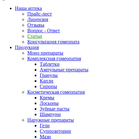
Наша аптека
Прайс-лист
Лицензия
Отзывы
Вопрос - Ответ
Статьи
Консультация гомеопата
Продукция
Моно препараты
Комплексная гомеопатия
Таблетки
Ампульные препараты
Гранулы
Капли
Сиропы
Косметическая гомеопатия
Кремы
Лосьоны
Зубные пасты
Шампуни
Наружные препараты
Гели
Суппозитории
Мази