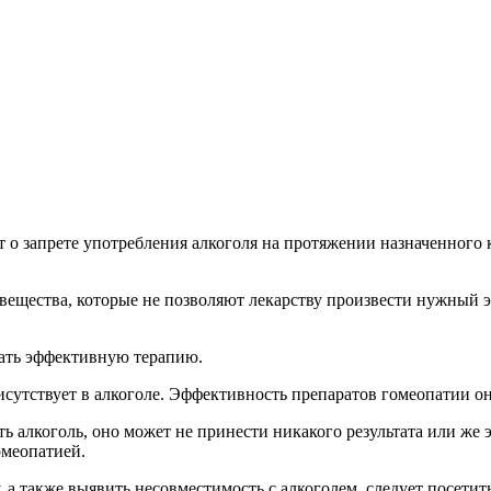
ит о запрете употребления алкоголя на протяжении назначенного
е вещества, которые не позволяют лекарству произвести нужный
рать эффективную терапию.
сутствует в алкоголе. Эффективность препаратов гомеопатии он
ь алкоголь, оно может не принести никакого результата или же 
омеопатией.
, а также выявить несовместимость с алкоголем, следует посети