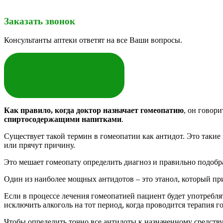
Заказать звонок
Консультанты аптеки ответят на все Ваши вопросы.
ЗАКАЗАТЬ
Как правило, когда доктор назначает гомеопатию
, он говор
спиртосодержащими напитками
.
Существует такой термин в гомеопатии как антидот. Это таки
или прячут причину.
Это мешает гомеопату определить диагноз и правильно подоб
Один из наиболее мощных антидотов – это этанол, который при
Если в процессе лечения гомеопатией пациент будет употреблят
исключить алкоголь на тот период, когда проводится терапия г
Чтобы определить точно все антидоты к назначенному средству