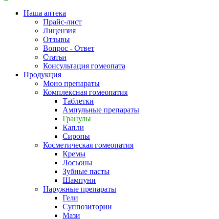
Наша аптека
Прайс-лист
Лицензия
Отзывы
Вопрос - Ответ
Статьи
Консультация гомеопата
Продукция
Моно препараты
Комплексная гомеопатия
Таблетки
Ампульные препараты
Гранулы
Капли
Сиропы
Косметическая гомеопатия
Кремы
Лосьоны
Зубные пасты
Шампуни
Наружные препараты
Гели
Суппозитории
Мази