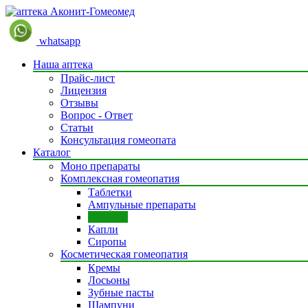
whatsapp
Наша аптека
Прайс-лист
Лицензия
Отзывы
Вопрос - Ответ
Статьи
Консультация гомеопата
Каталог
Моно препараты
Комплексная гомеопатия
Таблетки
Ампульные препараты
Гранулы
Капли
Сиропы
Косметическая гомеопатия
Кремы
Лосьоны
Зубные пасты
Шампуни