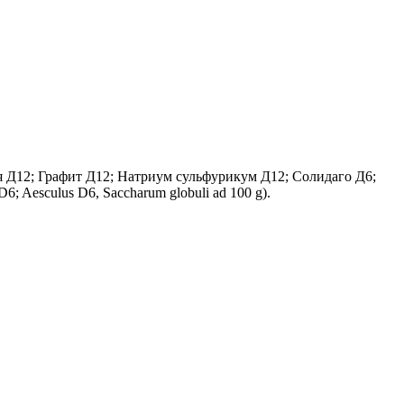
ия Д12; Графит Д12; Натриум сульфурикум Д12; Солидаго Д6;
D6; Aesculus D6, Saccharum globuli ad 100 g).