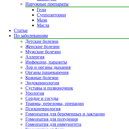
Наружные препараты
Гели
Суппозитории
Мази
Масла
Статьи
По заболеваниям
Детские болезни
Женские болезни
Мужские болезни
Аллергия
Инфекции, паразиты
Лор и органы дыхания
Органы пищеварения
Кожные болезни
Эндокринология
Суставы и позвоночник
Урология
Сердце и сосуды
Травмы, переломы, операции
Психоневрология
Гомеопатия для беременных и лактации
Гомеопатия для похудения
Гомеопатия для иммунитета