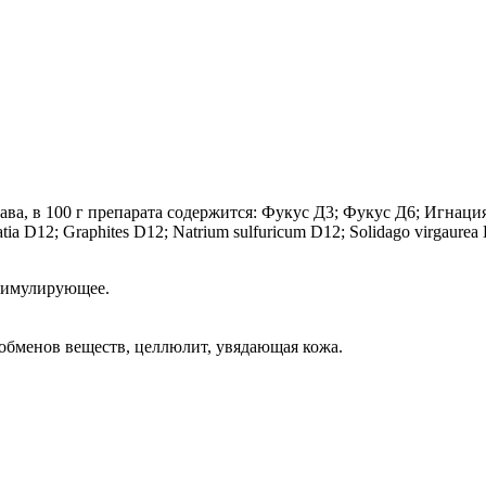
ава, в 100 г препарата содержится: Фукус Д3; Фукус Д6; Игнац
ia D12; Graphites D12; Natrium sulfuricum D12; Solidago virgaurea 
тимулирующее.
обменов веществ, целлюлит, увядающая кожа.