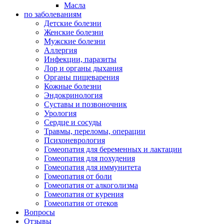
Масла
по заболеваниям
Детские болезни
Женские болезни
Мужские болезни
Аллергия
Инфекции, паразиты
Лор и органы дыхания
Органы пищеварения
Кожные болезни
Эндокринология
Суставы и позвоночник
Урология
Сердце и сосуды
Травмы, переломы, операции
Психоневрология
Гомеопатия для беременных и лактации
Гомеопатия для похудения
Гомеопатия для иммунитета
Гомеопатия от боли
Гомеопатия от алкоголизма
Гомеопатия от курения
Гомеопатия от отеков
Вопросы
Отзывы