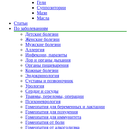
Гели
Суппозитории
Мази
Масла
Статьи
По заболеваниям
Детские болезни
Женские болезни
Мужские болезни
Аллергия
Инфекции, паразиты
Лор и органы дыхания
Органы пищеварения
Кожные болезни
Эндокринология
Суставы и позвоночник
Урология
Сердце и сосуды
Травмы, переломы, операции
Психоневрология
Гомеопатия для беременных и лактации
Гомеопатия для похудения
Гомеопатия для иммунитета
Гомеопатия от боли
Гомеопатия от алкоголизма