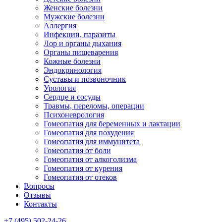
Женские болезни
Мужские болезни
Аллергия
Инфекции, паразиты
Лор и органы дыхания
Органы пищеварения
Кожные болезни
Эндокринология
Суставы и позвоночник
Урология
Сердце и сосуды
Травмы, переломы, операции
Психоневрология
Гомеопатия для беременных и лактации
Гомеопатия для похудения
Гомеопатия для иммунитета
Гомеопатия от боли
Гомеопатия от алкоголизма
Гомеопатия от курения
Гомеопатия от отеков
Вопросы
Отзывы
Контакты
+7 (495) 502-24-26