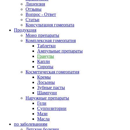
Лицензия
Отзывы
Вопрос - Ответ
Статьи
Консультация гомеопата
Продукция
Моно препараты
Комплексная гомеопатия
Таблетки
Ампульные препараты
Гранулы
Капли
Сиропы
Косметическая гомеопатия
Кремы
Лосьоны
Зубные пасты
Шампуни
Наружные препараты
Гели
Суппозитории
Мази
Масла
по заболеваниям
Детские болезни