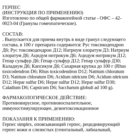
ГЕРПЕС
(ИНСТРУКЦИЯ ПО ПРИМЕНЕНИЮ)
Изготовлено по общей фармакопейной статье - ОФС – 42-
0023-04 (Гранулы гомеопатические).
СОСТАВ:
. Выпускается для приема внутрь в виде гранул следующего
состава, в 100 г препарата содержится: Рус токсикодендрон
Д6; Рус токсикодендрон Д12; Натриум хлоратум Д3; Натриум
хлоратум Д6; Ацидум нитрикум Д6; Ацидум нитрикум Д12;
Гепар сульфур Д6; Гепар сульфур Д12; Гепар сульфур Д30;
Каладиум Д6; Капсикум Д6; Сахарная крупка до 100 г (Rhus
toxicodendron D6; Rhus toxicodendron D12; Natrium chloratum
D3; Natrium chloratum D6; Acidum nitricum D6; Acidum nitricum
D12; Hepar sulfur D6; Hepar sulfur D12; Hepar sulfur D30;
Caladium D6; Capsicum D6; Saccharum globuli ad 100 g).
ФАРМАКОЛОГИЧЕСКОЕ ДЕЙСТВИЕ:
Противовирусное, противовоспалительное,
иммуностимулирующее, дезинтоксикационное
ПОКАЗАНИЯ К ПРИМЕНЕНИЮ:
Герпес simplex, опоясывающий герпес, рецидивирующий
герпес кожи и слизистых (генитальный, лабиальный,