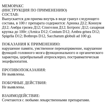
МЕМОРАКС
(ИНСТРУКЦИЯ ПО ПРИМЕНЕНИЮ)
СОСТАВ:
Выпускается для приема внутрь в виде гранул следующего
состава, в 100 г препарата содержится: Арника Д12; Кониум
Д12; Амбра гризеа Д12; Спигелия Д12; Ботропс Д12; сахарная
крупка до 100г; (Arnica D12; Conium D12; Ambra grisea D12;
Spigelia D12; Bothrops D12, Saccharum globuli ad 100 g).
ПОКАЗАНИЯ К ПРИМЕНЕНИЮ:
нарушение памяти, умственное перенапряжение, нарушение
функций головного мозга функционального и органического
характера, церебральный атеросклероз, постравматическая
энцефалопатия.
ПРОТИВОПОКАЗАНИЯ:
Не выявлены.
ПОБОЧНЫЕ ДЕЙСТВИЯ:
Не выявлены.
ВЗАИМОДЕЙСТВИЕ:
Сочетаются с любыми лекарственными препаратами.