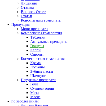
Лицензия
Отзывы
Вопрос - Ответ
Статьи
Консультация гомеопата
Продукция
Моно препараты
Комплексная гомеопатия
Таблетки
Ампульные препараты
Гранулы
Капли
Сиропы
Косметическая гомеопатия
Кремы
Лосьоны
Зубные пасты
Шампуни
Наружные препараты
Гели
Суппозитории
Мази
Масла
по заболеваниям
Детские болезни