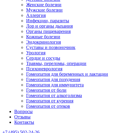
Женские болезни
Мужские болезни
Аллергия
Инфекции, паразиты
Лор и органы дыхания
Органы пищеварения
Кожные болезни
Эндокринология
Суставы и позвоночник
Урология
Сердце и сосуды
Травмы, переломы, операции
Психоневрология
Гомеопатия для беременных и лактации
Гомеопатия для похудения
Гомеопатия для иммунитета
Гомеопатия от боли
Гомеопатия от алкоголизма
Гомеопатия от курения
Гомеопатия от отеков
Вопросы
Отзывы
Контакты
+7 (495) 502-24-26