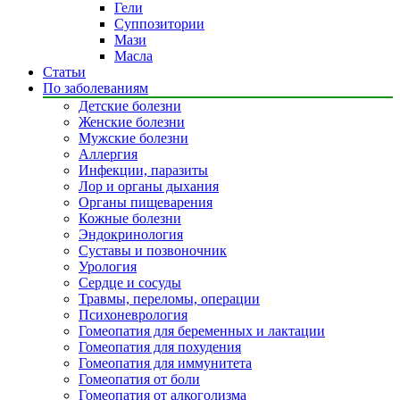
Гели
Суппозитории
Мази
Масла
Статьи
По заболеваниям
Детские болезни
Женские болезни
Мужские болезни
Аллергия
Инфекции, паразиты
Лор и органы дыхания
Органы пищеварения
Кожные болезни
Эндокринология
Суставы и позвоночник
Урология
Сердце и сосуды
Травмы, переломы, операции
Психоневрология
Гомеопатия для беременных и лактации
Гомеопатия для похудения
Гомеопатия для иммунитета
Гомеопатия от боли
Гомеопатия от алкоголизма