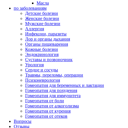
Масла
по заболеваниям
Детские болезни
Женские болезни
Мужские болезни
Аллергия
Инфекции, паразиты
Лор и органы дыхания
Органы пищеварения
Кожные болезни
Эндокринология
Суставы и позвоночник
Урология
Сердце и сосуды
Травмы, переломы, операции
Психоневрология
Гомеопатия для беременных и лактации
Гомеопатия для похудения
Гомеопатия для иммунитета
Гомеопатия от боли
Гомеопатия от алкоголизма
Гомеопатия от курения
Гомеопатия от отеков
Вопросы
Отзывы