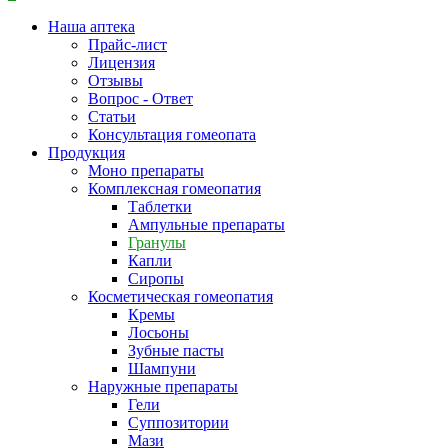
Наша аптека
Прайс-лист
Лицензия
Отзывы
Вопрос - Ответ
Статьи
Консультация гомеопата
Продукция
Моно препараты
Комплексная гомеопатия
Таблетки
Ампульные препараты
Гранулы
Капли
Сиропы
Косметическая гомеопатия
Кремы
Лосьоны
Зубные пасты
Шампуни
Наружные препараты
Гели
Суппозитории
Мази