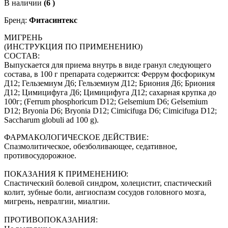
В наличии
(6 )
Бренд:
Фитасинтекс
МИГРЕНЬ
(ИНСТРУКЦИЯ ПО ПРИМЕНЕНИЮ)
СОСТАВ:
Выпускается для приема внутрь в виде гранул следующего
состава, в 100 г препарата содержится: Феррум фосфорикум
Д12; Гельземиум Д6; Гельземиум Д12; Бриония Д6; Бриония
Д12; Цимицифуга Д6; Цимицифуга Д12; сахарная крупка до
100г; (Ferrum phosphoricum D12; Gelsemium D6; Gelsemium
D12; Bryonia D6; Bryonia D12; Cimicifuga D6; Cimicifuga D12;
Saccharum globuli ad 100 g).
ФАРМАКОЛОГИЧЕСКОЕ ДЕЙСТВИЕ:
Спазмолитическое, обезболивающее, седативное,
противосудорожное.
ПОКАЗАНИЯ К ПРИМЕНЕНИЮ:
Спастический болевой синдром, холецистит, спастический
колит, зубные боли, ангиоспазм сосудов головного мозга,
мигрень, невралгии, миалгии.
ПРОТИВОПОКАЗАНИЯ: