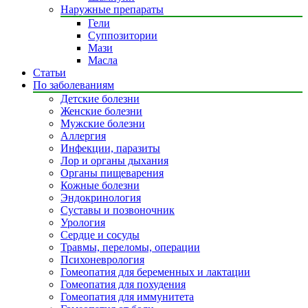
Наружные препараты
Гели
Суппозитории
Мази
Масла
Статьи
По заболеваниям
Детские болезни
Женские болезни
Мужские болезни
Аллергия
Инфекции, паразиты
Лор и органы дыхания
Органы пищеварения
Кожные болезни
Эндокринология
Суставы и позвоночник
Урология
Сердце и сосуды
Травмы, переломы, операции
Психоневрология
Гомеопатия для беременных и лактации
Гомеопатия для похудения
Гомеопатия для иммунитета