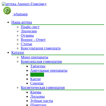
whatsapp
Наша аптека
Прайс-лист
Лицензия
Отзывы
Вопрос - Ответ
Статьи
Консультация гомеопата
Каталог
Моно препараты
Комплексная гомеопатия
Таблетки
Ампульные препараты
Гранулы
Капли
Сиропы
Косметическая гомеопатия
Кремы
Лосьоны
Зубные пасты
Шампуни