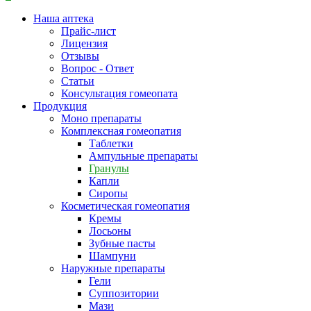
Наша аптека
Прайс-лист
Лицензия
Отзывы
Вопрос - Ответ
Статьи
Консультация гомеопата
Продукция
Моно препараты
Комплексная гомеопатия
Таблетки
Ампульные препараты
Гранулы
Капли
Сиропы
Косметическая гомеопатия
Кремы
Лосьоны
Зубные пасты
Шампуни
Наружные препараты
Гели
Суппозитории
Мази