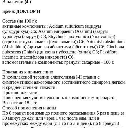
В наличии
(4 )
Бренд:
ДОКТОР Н
Состав (на 100 г):
активные компоненты: Acidum sulfuricum (ацидум
сульфурикум) С6; Asarum europaeum (Asarum) (азарум
эуропеум (азарум)) С3; Strychnos nux-vomica (Nux vomica)
(стрихнос нукс-вомика (нукс вомика)) C6; Artemisia absinthium
(Absinthium) (артемизиа абсинтиум (абсинтиум)) С6; Cinchona
pubescens (China) (цинхона пубесценс (хина)) С3; Passiflora
incarnata (пассифлора инкарната) С6;
вспомогательные компоненты: гранулы сахарные - 100 г.
Показания к применению
В комплексной терапии алкоголизма I-II стадии с
симптоматикой алкогольного абстинентного синдрома легкой
и средней степени тяжести.
Противопоказания
Повышенная чувствительность к компонентам препарата.
Возраст до 18 лет.
Способ применения и дозы
По 8 гранул под язык до полного рассасывания 5 раз в день за
30 минут до еды или через 1 час после еды, или в
промежутках между едой (с 1-го по 3-й день), по 8 гранул 3