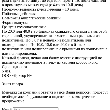
раза в день за 30 минут до еды или через 1 час после еды, или
в промежутках между едой (с 4-го по 10-й день).
Продолжительность курса лечения – 10 дней.
Побочные действия
Возможны аллергические реакции.
Форма выпуска
Гранулы гомеопатические.
По 20,0 или 40,0 г во флаконах оранжевого стекла с винтовой
горловиной, укупоренные пластмассовыми крышками из
полиэтилена. По 5,0 г в пеналах из полиэтилена или
полипропилена. По 10,0, 15,0 или 20,0 г в банках из
полиэтилена или полипропилена с крышками из полиэтилена
или полипропилена.
Каждый флакон, пенал или банку вместе с инструкцией по
применению помещают в пачку из картона коробочного.
Срок годности
5 лет.
ООО «Доктор Н»
Заказ товара
Менеджеры компании ответят на все Ваши вопросы, подберут
необходимое оборудование и подготовят коммерческое
предложение.
Имя
*