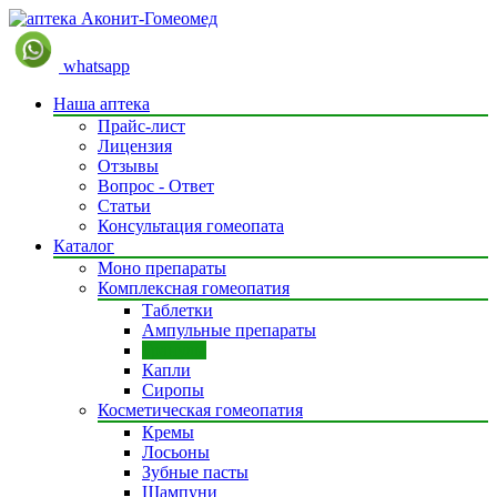
whatsapp
Наша аптека
Прайс-лист
Лицензия
Отзывы
Вопрос - Ответ
Статьи
Консультация гомеопата
Каталог
Моно препараты
Комплексная гомеопатия
Таблетки
Ампульные препараты
Гранулы
Капли
Сиропы
Косметическая гомеопатия
Кремы
Лосьоны
Зубные пасты
Шампуни