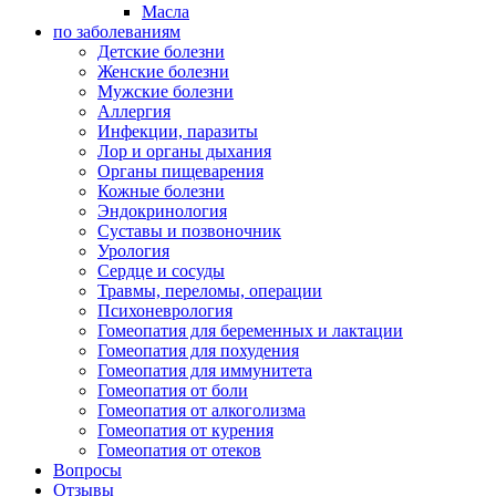
Масла
по заболеваниям
Детские болезни
Женские болезни
Мужские болезни
Аллергия
Инфекции, паразиты
Лор и органы дыхания
Органы пищеварения
Кожные болезни
Эндокринология
Суставы и позвоночник
Урология
Сердце и сосуды
Травмы, переломы, операции
Психоневрология
Гомеопатия для беременных и лактации
Гомеопатия для похудения
Гомеопатия для иммунитета
Гомеопатия от боли
Гомеопатия от алкоголизма
Гомеопатия от курения
Гомеопатия от отеков
Вопросы
Отзывы