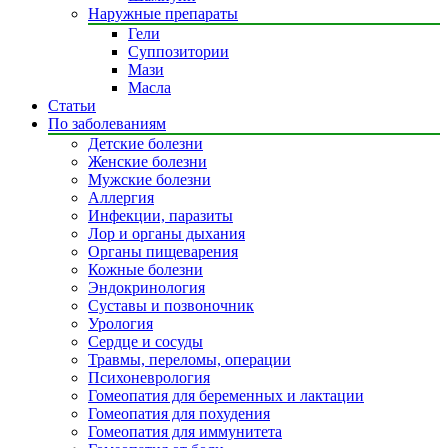
Наружные препараты
Гели
Суппозитории
Мази
Масла
Статьи
По заболеваниям
Детские болезни
Женские болезни
Мужские болезни
Аллергия
Инфекции, паразиты
Лор и органы дыхания
Органы пищеварения
Кожные болезни
Эндокринология
Суставы и позвоночник
Урология
Сердце и сосуды
Травмы, переломы, операции
Психоневрология
Гомеопатия для беременных и лактации
Гомеопатия для похудения
Гомеопатия для иммунитета